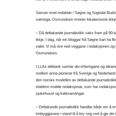
Saman med redaktør i Søgne og Sogndal Budsti
satsinga. Osmundsen meiner lokalavisene ikkje h
– Då deltakande journalistikk vaks fram på 90-ta
ikkje. I dag, når ein bloggar frå Søgne kan ha fl
valet. Vi må rive ned veggane i redaksjonen og
Osmundsen.
I LLAs idèbank samlar dei erfaringane og ideane
mellom anna pionerar frå Sverige og Nederlan
den norske modellen av deltakande journalistikk. 
etablere mobile redaksjonar, som har redaksjon
sjukehuset og kafesamlingar.
– Deltakande journalistikk handlar både om å e
innbyggjarane i stand til å bry seg ved å gje de