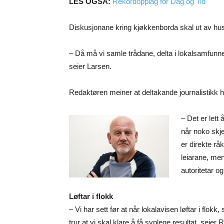
LES OGSÅ:
Rekordopplag for Dag og Tid
Diskusjonane kring kjøkkenborda skal ut av huse
– Då må vi samle trådane, delta i lokalsamfunne
seier Larsen.
Redaktøren meiner at deltakande journalistikk 
– Det er lett 
når noko skje
er direkte rå
leiarane, men 
autoritetar og
Løftar i flokk
– Vi har sett før at når lokalavisen løftar i flokk
trur at vi skal klare å få synlege resultat, seie