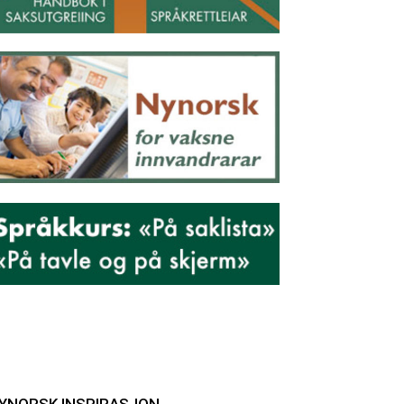
YNORSK INSPIRASJON