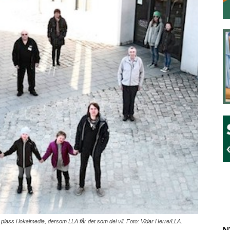
plass i lokalmedia, dersom LLA får det som dei vil. Foto: Vidar Herre/LLA.
N