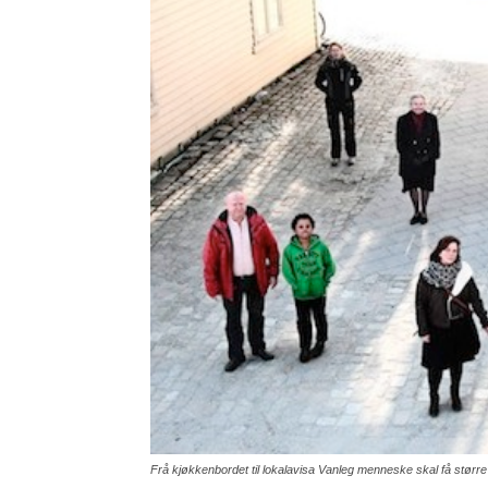
Frå kjøkkenbordet til lokalavisa Vanleg menneske skal få større 