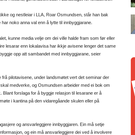
kke og nestleiar i LLA, Roar Osmundsen, står han bak
ar noko anna val enn å lytte til innbyggjarane.
let, kunne media velje om dei ville halde fram som før eller
eire lesarar enn lokalavisa har ikkje avisene lenger det same
 byggje opp att sambandet med innbyggjarane, seier
 frå pilotavisene, under landsmøtet vert det seminar der
d skal medverke, og Osmundsen arbeider med ei bok om
Blant forslaga for å byggje relasjon til lesarane er å
møte i kantina på den vidaregåande skulen eller på
ngasjere og ansvarleggjere innbyggjaren. Ein må setje
i informasjon, og ein må ansvarleggjere dei ved å involvere