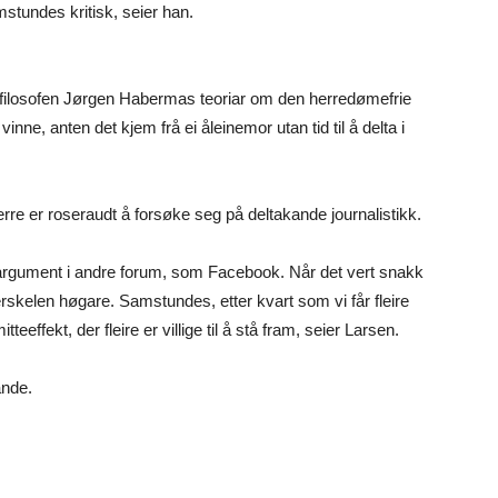
amstundes kritisk, seier han.
e filosofen Jørgen Habermas teoriar om den herredømefrie
nne, anten det kjem frå ei åleinemor utan tid til å delta i
 berre er roseraudt å forsøke seg på deltakande journalistikk.
 argument i andre forum, som Facebook. Når det vert snakk
skelen høgare. Samstundes, etter kvart som vi får fleire
teeffekt, der fleire er villige til å stå fram, seier Larsen.
ande.