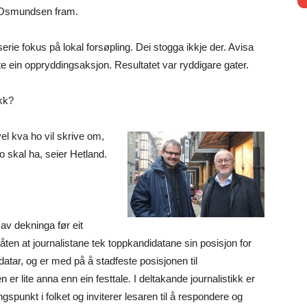
ld Osmundsen fram.
erie fokus på lokal forsøpling. Dei stogga ikkje der. Avisa
ronte ein oppryddingsaksjon. Resultatet var ryddigare gater.
kk?
 vel kva ho vil skrive om,
ho skal ha, seier Hetland.
 av dekninga før eit
ten at journalistane tek toppkandidatane sin posisjon for
datar, og er med på å stadfeste posisjonen til
 er lite anna enn ein festtale. I deltakande journalistikk er
spunkt i folket og inviterer lesaren til å respondere og