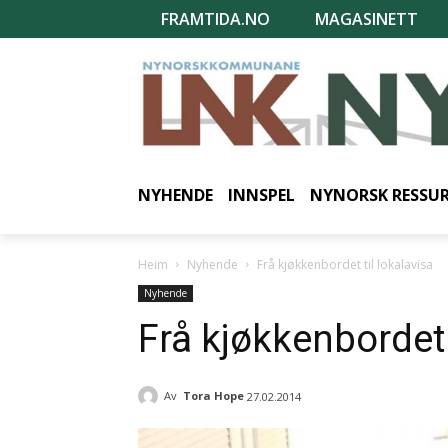
FRAMTIDA.NO
MAGASINETT
NYHENDE
INNSPEL
NYNORSK RESSU
Heim
Nyhende
Frå kjøkkenbordet til lokalavisa
Nyhende
Frå kjøkkenbordet 
Av
Tora Hope
27.02.2014