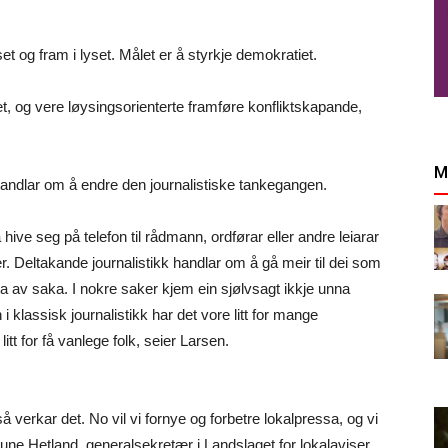
t og fram i lyset. Målet er å styrkje demokratiet.
t, og vere løysingsorienterte framføre konfliktskapande,
M
handlar om å endre den journalistiske tankegangen.
å hive seg på telefon til rådmann, ordførar eller andre leiarar
r. Deltakande journalistikk handlar om å gå meir til dei som
ka av saka. I nokre saker kjem ein sjølvsagt ikkje unna
i klassisk journalistikk har det vore litt for mange
 litt for få vanlege folk, seier Larsen.
, så verkar det. No vil vi fornye og forbetre lokalpressa, og vi
r Rune Hetland, generalsekretær i Landslaget for lokalaviser.