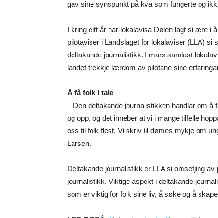
gav sine synspunkt på kva som fungerte og ikkj
I kring eitt år har lokalavisa Dølen lagt si ære i
pilotaviser i Landslaget for lokalaviser (LLA) s
deltakande journalistikk. I mars samlast lokalav
landet trekkje lærdom av pilotane sine erfaringar
Å få folk i tale
– Den deltakande journalistikken handlar om å f
og opp, og det inneber at vi i mange tilfelle hop
oss til folk flest. Vi skriv til dømes mykje om u
Larsen.
Deltakande journalistikk er LLA si omsetjing av
journalistikk. Viktige aspekt i deltakande journalis
som er viktig for folk sine liv, å søke og å skape