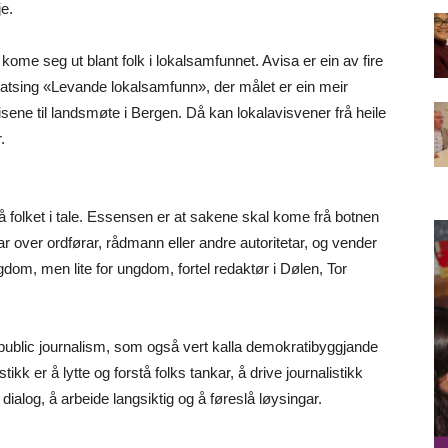
e.
 å kome seg ut blant folk i lokalsamfunnet. Avisa er ein av fire
i satsing «Levande lokalsamfunn», der målet er ein meir
isene til landsmøte i Bergen. Då kan lokalavisvener frå heile
.
å folket i tale. Essensen er at sakene skal kome frå botnen
par over ordførar, rådmann eller andre autoritetar, og vender
ngdom, men lite for ungdom, fortel redaktør i Dølen, Tor
 public journalism, som også vert kalla demokratibyggjande
tikk er å lytte og forstå folks tankar, å drive journalistikk
 dialog, å arbeide langsiktig og å føreslå løysingar.