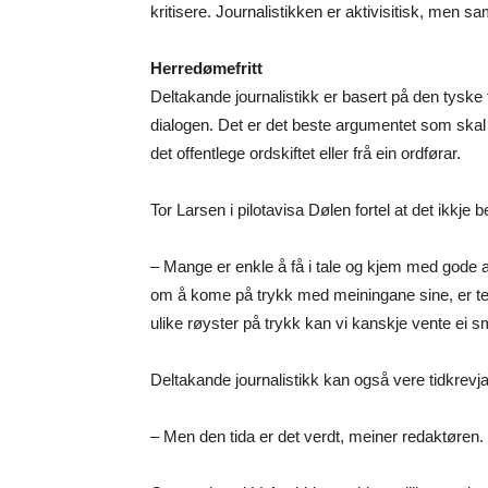
kritisere. Journalistikken er aktivisitisk, men s
Herredømefritt
Deltakande journalistikk er basert på den tysk
dialogen. Det er det beste argumentet som skal vi
det offentlege ordskiftet eller frå ein ordførar.
Tor Larsen i pilotavisa Dølen fortel at det ikkje
– Mange er enkle å få i tale og kjem med gode
om å kome på trykk med meiningane sine, er ter
ulike røyster på trykk kan vi kanskje vente ei smit
Deltakande journalistikk kan også vere tidkrevj
– Men den tida er det verdt, meiner redaktøren.