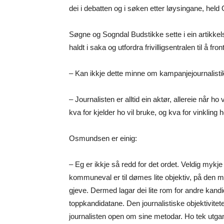
dei i debatten og i søken etter løysingane, he
Søgne og Sogndal Budstikke sette i ein artikkels
haldt i saka og utfordra frivilligsentralen til å f
– Kan ikkje dette minne om kampanjejournalisti
– Journalisten er alltid ein aktør, allereie når ho
kva for kjelder ho vil bruke, og kva for vinkling 
Osmundsen er einig:
– Eg er ikkje så redd for det ordet. Veldig mykje
kommuneval er til dømes lite objektiv, på den må
gjeve. Dermed lagar dei lite rom for andre kandi
toppkandidatane. Den journalistiske objektiviteten
journalisten open om sine metodar. Ho tek utgang