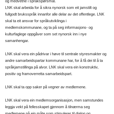
og medvetne i språkspørsmål.
LNK skal arbeida for å sikra nynorsk som eit jamstilt og
fullgodt bruksspråk innanfor alle delar av det offentlege. LNK
skal ta eit ansvar for språkutviklinga i
medlemskommunane, og ta på seg informasjons- og
kulturfaglege oppgåver som set nynorsk inn i nye
samanhengar.
LNK skal vera ein pådrivar i høve til sentrale styresmakter og
andre samarbeidspartar kommunane har, for å få dei til å ta
språkjamstillinga på alvor. LNK skal vera ein konstruktiv,
positiv og framoverretta samarbeidspart.
LNK skal ta opp saker på vegner av medlemene.
LNK skal vera ein medlemsorganisasjon, men samstundes
leggja vekt på fellesskapet gjennom å tilnærma seg
medlemene på ein måte som stimulerer til dialog og