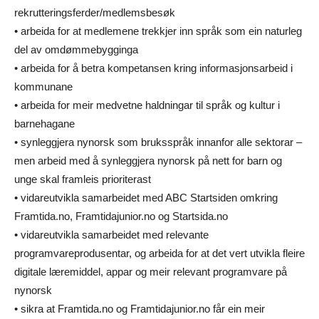
rekrutteringsferder/medlemsbesøk
• arbeida for at medlemene trekkjer inn språk som ein naturleg
del av omdømmebygginga
• arbeida for å betra kompetansen kring informasjonsarbeid i
kommunane
• arbeida for meir medvetne haldningar til språk og kultur i
barnehagane
• synleggjera nynorsk som bruksspråk innanfor alle sektorar –
men arbeid med å synleggjera nynorsk på nett for barn og
unge skal framleis prioriterast
• vidareutvikla samarbeidet med ABC Startsiden omkring
Framtida.no, Framtidajunior.no og Startsida.no
• vidareutvikla samarbeidet med relevante
programvareprodusentar, og arbeida for at det vert utvikla fleire
digitale læremiddel, appar og meir relevant programvare på
nynorsk
• sikra at Framtida.no og Framtidajunior.no får ein meir