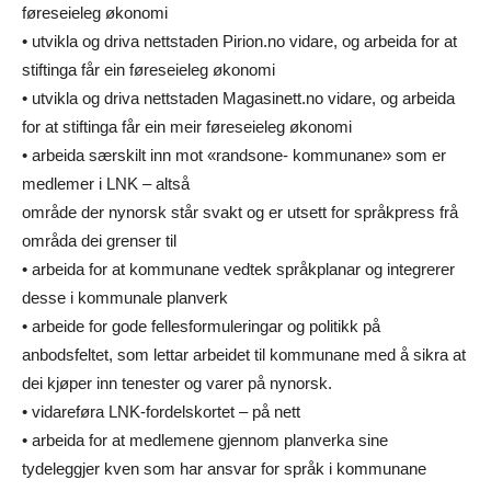
føreseieleg økonomi
• utvikla og driva nettstaden Pirion.no vidare, og arbeida for at
stiftinga får ein føreseieleg økonomi
• utvikla og driva nettstaden Magasinett.no vidare, og arbeida
for at stiftinga får ein meir føreseieleg økonomi
• arbeida særskilt inn mot «randsone- kommunane» som er
medlemer i LNK – altså
område der nynorsk står svakt og er utsett for språkpress frå
områda dei grenser til
• arbeida for at kommunane vedtek språkplanar og integrerer
desse i kommunale planverk
• arbeide for gode fellesformuleringar og politikk på
anbodsfeltet, som lettar arbeidet til kommunane med å sikra at
dei kjøper inn tenester og varer på nynorsk.
• vidareføra LNK-fordelskortet – på nett
• arbeida for at medlemene gjennom planverka sine
tydeleggjer kven som har ansvar for språk i kommunane