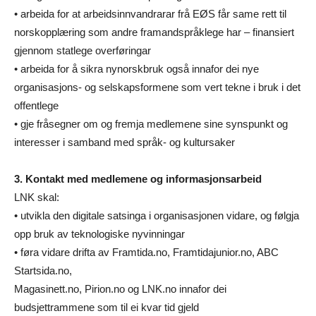
• arbeida for at arbeidsinnvandrarar frå EØS får same rett til
norskopplæring som andre framandspråklege har – finansiert
gjennom statlege overføringar
• arbeida for å sikra nynorskbruk også innafor dei nye
organisasjons- og selskapsformene som vert tekne i bruk i det
offentlege
• gje fråsegner om og fremja medlemene sine synspunkt og
interesser i samband med språk- og kultursaker
3. Kontakt med medlemene og informasjonsarbeid
LNK skal:
• utvikla den digitale satsinga i organisasjonen vidare, og følgja
opp bruk av teknologiske nyvinningar
• føra vidare drifta av Framtida.no, Framtidajunior.no, ABC
Startsida.no,
Magasinett.no, Pirion.no og LNK.no innafor dei
budsjettrammene som til ei kvar tid gjeld