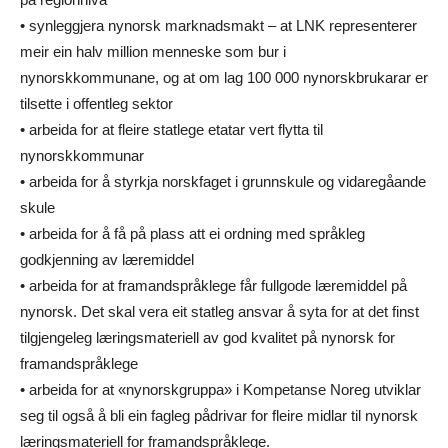
• synleggjera nynorsk marknadsmakt – at LNK representerer
meir ein halv million menneske som bur i
nynorskkommunane, og at om lag 100 000 nynorskbrukarar er
tilsette i offentleg sektor
• arbeida for at fleire statlege etatar vert flytta til
nynorskkommunar
• arbeida for å styrkja norskfaget i grunnskule og vidaregåande
skule
• arbeida for å få på plass att ei ordning med språkleg
godkjenning av læremiddel
• arbeida for at framandspråklege får fullgode læremiddel på
nynorsk. Det skal vera eit statleg ansvar å syta for at det finst
tilgjengeleg læringsmateriell av god kvalitet på nynorsk for
framandspråklege
• arbeida for at «nynorskgruppa» i Kompetanse Noreg utviklar
seg til også å bli ein fagleg pådrivar for fleire midlar til nynorsk
læringsmateriell for framandspråklege.