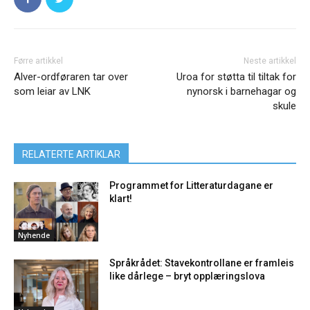
Førre artikkel
Neste artikkel
Alver-ordføraren tar over
Uroa for støtta til tiltak for
som leiar av LNK
nynorsk i barnehagar og
skule
RELATERTE ARTIKLAR
Programmet for Litteraturdagane er
klart!
Nyhende
Språkrådet: Stavekontrollane er framleis
like dårlege – bryt opplæringslova