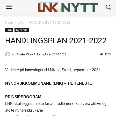
Heim
LNK
HANDLINGSPLAN 2021-2022
LNK
Nyhende
HANDLINGSPLAN 2021-2022
Av
Svein Olav B. Langåker
27.09.2021
1303
Vedteke på landstinget til LNK på Stord, september 2021
NYNORSKKOMMUNANE (LNK) – TIL TENESTE
PRINSIPPROGRAM
LNK skal leggja til rette for at medlemene kan vera aktive og
stolte nynorskbrukarar