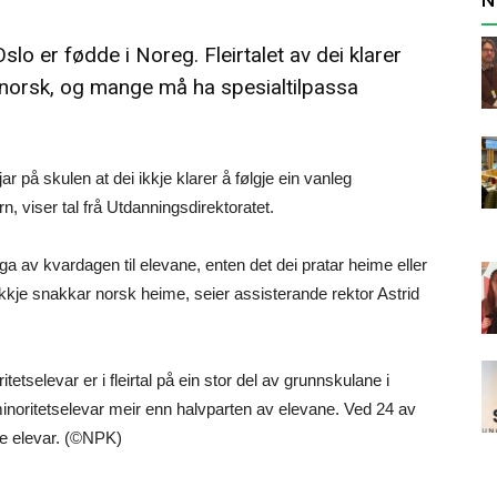
slo er fødde i Noreg. Fleirtalet av dei klarer
å norsk, og mange må ha spesialtilpassa
ar på skulen at dei ikkje klarer å følgje ein vanleg
n, viser tal frå Utdanningsdirektoratet.
ga av kvardagen til elevane, enten det dei pratar heime eller
 ikkje snakkar norsk heime, seier assisterande rektor Astrid
itetselevar er i fleirtal på ein stor del av grunnskulane i
inoritetselevar meir enn halvparten av elevane. Ved 24 av
re elevar. (©NPK)