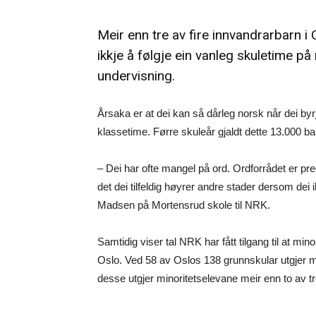
Meir enn tre av fire innvandrarbarn i O
ikkje å følgje ein vanleg skuletime p
undervisning.
Årsaka er at dei kan så dårleg norsk når dei byrj
klassetime. Førre skuleår gjaldt dette 13.000 bar
– Dei har ofte mangel på ord. Ordforrådet er pre
det dei tilfeldig høyrer andre stader dersom dei
Madsen på Mortensrud skole til NRK.
Samtidig viser tal NRK har fått tilgang til at minor
Oslo. Ved 58 av Oslos 138 grunnskular utgjer m
desse utgjer minoritetselevane meir enn to av t