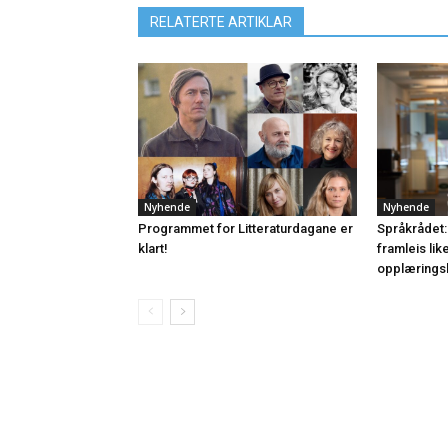
RELATERTE ARTIKLAR
Nyhende
Nyhende
Programmet for Litteraturdagane er
Språkrådet:
klart!
framleis lik
opplærings