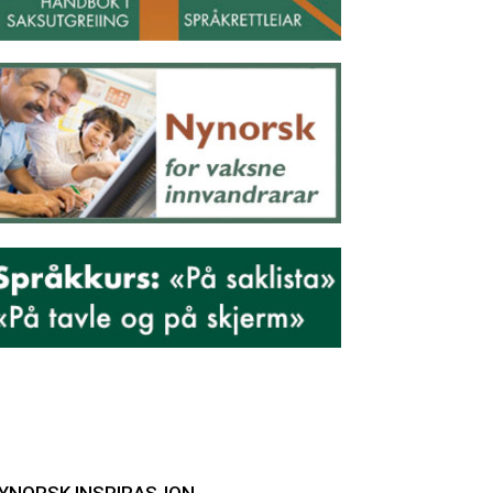
YNORSK INSPIRASJON