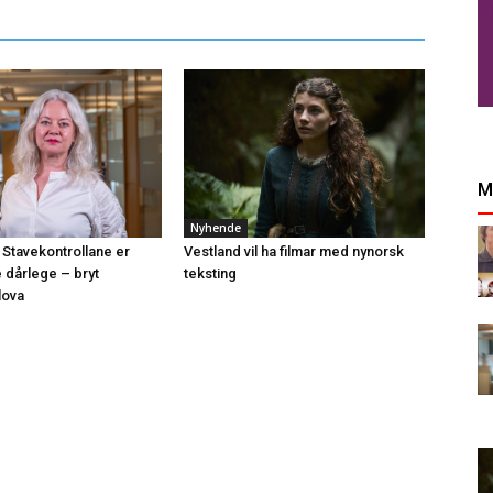
M
Nyhende
 Stavekontrollane er
Vestland vil ha filmar med nynorsk
e dårlege – bryt
teksting
lova