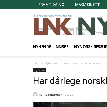
FRAMTIDA.NO
MAGASINETT
NYHENDE
INNSPEL
NYNORSK RESSU
Heim
Nyhende
Har dårlege norskkunnskapar
Nyhende
Har dårlege nors
Av
Redaksjonen
15.08.2011