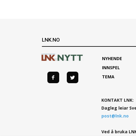
LNK.NO
NYHENDE
INNSPEL
TEMA
KONTAKT LNK:
Dagleg leiar Sv
post@lnk.no
Ved å bruka LNK