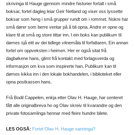
skrivinga til Hauge gjennom mindre historier fortalt i små
boksar, fortel dagleg leiar Geir Netland og viser oss lyssette
boksar som heng i små grupper rundt om i rommet. Nokre har
små dører som berre ventar på å bli opna. Andre er opne og
klare til at små og store tittar inn. I ein boks kan publikum til
dømes sjå eitt av dei tidlege vitnemåla til forfattaren. Ein annan
fortel om oppveksten i heimen. Her er også sitat frå
dagbøkene hans, glimt frå kontakt med forlagsverda og
informasjon om kva som inspirerte han, Publikum kan til
dømes kikka inn i den lokale bokhandelen, i biblioteket eller
opna postkassen hans.
Frå Bodil Cappelen, enkja etter Olav H. Hauge, har senteret
fått alle originalbreva ho og Olav skreiv til kvarandre og den
private fotosamlinga hennar med fleire hundre bilete.
LES OGSÅ:
Fortel Olav H. Hauge sanninga?