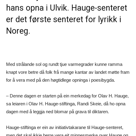
hans opna i Ulvik. Hauge-senteret
er det første senteret for lyrikk i
Noreg.
Med strålande sol og rundt tjue varmegrader kunne ramma
knapt vore betre då folk frå mange kantar av landet møtte fram
for å vera med på den høgtidlege opninga i poesibygda.
– Denne dagen er starten på ein merkedag for Olav H. Hauge,
sa leiaren i Olav H. Hauge-stiftinga, Randi Skeie, då ho opna
dagen med å leggja ned blomar på grava til diktaren.
Hauge-stiftinga er ein av initiativtakarane til Hauge-senteret,
men det skal ikkje berre vera eit minnesmerke over Hauge og