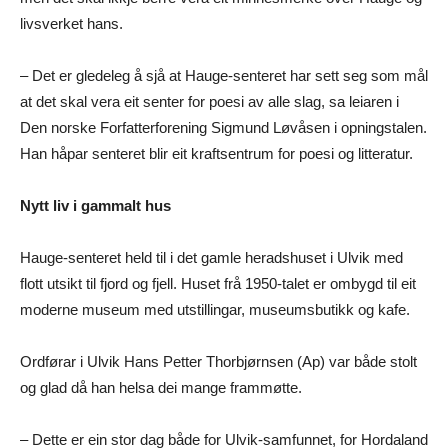
livsverket hans.
– Det er gledeleg å sjå at Hauge-senteret har sett seg som mål
at det skal vera eit senter for poesi av alle slag, sa leiaren i
Den norske Forfatterforening Sigmund Løvåsen i opningstalen.
Han håpar senteret blir eit kraftsentrum for poesi og litteratur.
Nytt liv i gammalt hus
Hauge-senteret held til i det gamle heradshuset i Ulvik med
flott utsikt til fjord og fjell. Huset frå 1950-talet er ombygd til eit
moderne museum med utstillingar, museumsbutikk og kafe.
Ordførar i Ulvik Hans Petter Thorbjørnsen (Ap) var både stolt
og glad då han helsa dei mange frammøtte.
– Dette er ein stor dag både for Ulvik-samfunnet, for Hordaland