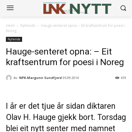
Heim
Nyhende
Hauge-senteret opna: – Eit kraftsentrum for poesi i
Noreg
Nyhende
Hauge-senteret opna: – Eit
kraftsentrum for poesi i Noreg
Av
NPK-Margunn Sundfjord
05.09.2014
619
I år er det tjue år sidan diktaren
Olav H. Hauge gjekk bort. Torsdag
blei eit nytt senter med namnet