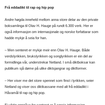
Frå eddadikt til rap og hip pop
Andre høgda inneheld mellom anna store delar av den private
boksamlinga til Olav H. Hauge på rundt 6.300 verk. Her er
også informasjon om internasjonale og norske forfattarar som
hadde mykje å seia for han.
– Men senteret er mykje meir enn Olav H. Hauge. Både
verdslyrikken, brukslyrikken og songlyrikken er ein del av
formidlinga vår, understrekar Netland. I små diktboksar kan
publikum sjå døme på ulike diktsjangrar og diktformer.
– Her viser me det store spennet som finst i lyrikken, seier
Netland og viser oss diktkassane med alt frå eddadikt i
Håvamål til rap og hip pop.
Ei viktig oppgåve for senteret er å spreia informasjon.