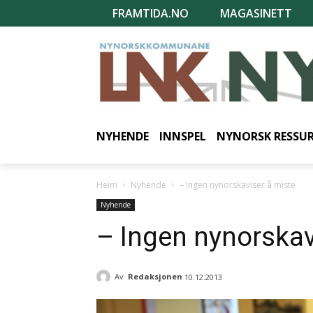
FRAMTIDA.NO
MAGASINETT
NYHENDE
INNSPEL
NYNORSK RESSU
Heim
Nyhende
– Ingen nynorskaviser å miste
Nyhende
– Ingen nynorskav
Av
Redaksjonen
10.12.2013