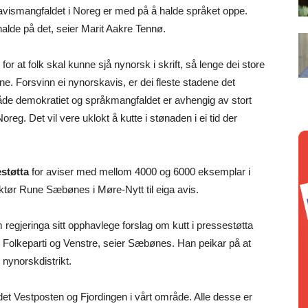
 avismangfaldet i Noreg er med på å halde språket oppe.
 halde på det, seier Marit Aakre Tennø.
or at folk skal kunne sjå nynorsk i skrift, så lenge dei store
ine. Forsvinn ei nynorskavis, er dei fleste stadene det
Både demokratiet og språkmangfaldet er avhengig av stort
oreg. Det vil vere uklokt å kutte i stønaden i ei tid der
støtta
for aviser med mellom 4000 og 6000 eksemplar i
aktør Rune Sæbønes i Møre-Nytt til eiga avis.
regjeringa sitt opphavlege forslag om kutt i pressestøtta
eg Folkeparti og Venstre, seier Sæbønes. Han peikar på at
i nynorskdistrikt.
det Vestposten og Fjordingen i vårt område. Alle desse er