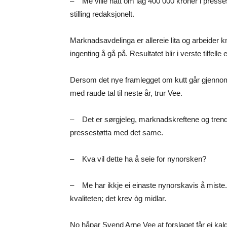
– Me ville hatt om lag 400 000 kroner i pressest
stilling redaksjonelt.
Marknadsavdelinga er allereie lita og arbeider kn
ingenting å gå på. Resultatet blir i verste tilfelle
Dersom det nye framlegget om kutt går gjennom, 
med raude tal til neste år, trur Vee.
– Det er sørgjeleg, marknadskreftene og trendane
pressestøtta med det same.
– Kva vil dette ha å seie for nynorsken?
– Me har ikkje ei einaste nynorskavis å miste. 
kvaliteten; det krev òg midlar.
No håpar Svend Arne Vee at forslaget får ei kald 