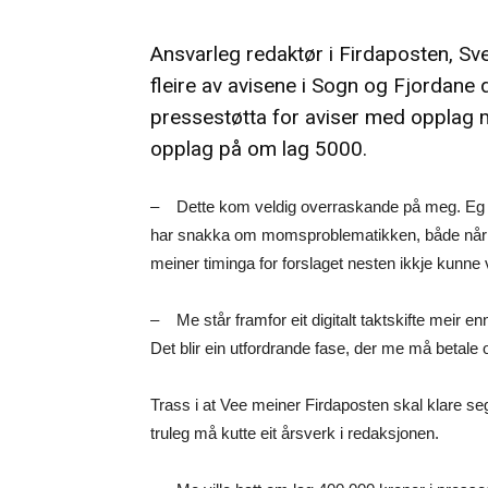
Ansvarleg redaktør i Firdaposten, Sven
fleire av avisene i Sogn og Fjordane
pressestøtta for aviser med opplag 
opplag på om lag 5000.
– Dette kom veldig overraskande på meg. Eg tr
har snakka om momsproblematikken, både når det
meiner timinga for forslaget nesten ikkje kunne 
– Me står framfor eit digitalt taktskifte meir en
Det blir ein utfordrande fase, der me må betale
Trass i at Vee meiner Firdaposten skal klare seg 
truleg må kutte eit årsverk i redaksjonen.