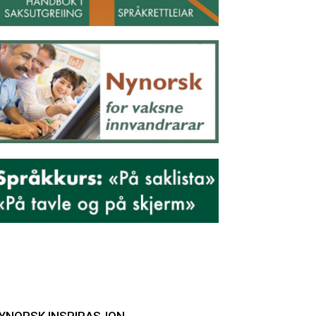
YNORSK INSPIRASJON