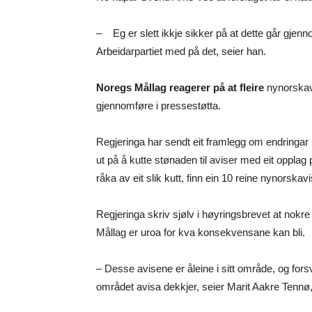
– Eg er slett ikkje sikker på at dette går gjen
Arbeidarpartiet med på det, seier han.
Noregs Mållag reagerer på at fleire
nynorskavi
gjennomføre i pressestøtta.
Regjeringa har sendt eit framlegg om endringar
ut på å kutte stønaden til aviser med eit oppla
råka av eit slik kutt, finn ein 10 reine nynorskavi
Regjeringa skriv sjølv i høyringsbrevet at nokre 
Mållag er uroa for kva konsekvensane kan bli.
– Desse avisene er åleine i sitt område, og fors
området avisa dekkjer, seier Marit Aakre Tennø, 