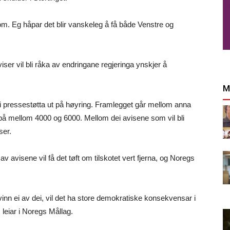
nom. Eg håpar det blir vanskeleg å få både Venstre og
ser vil bli råka av endringane regjeringa ynskjer å
M
 i pressestøtta ut på høyring. Framlegget går mellom anna
g på mellom 4000 og 6000. Mellom dei avisene som vil bli
ser.
av avisene vil få det tøft om tilskotet vert fjerna, og Noregs
vinn ei av dei, vil det ha store demokratiske konsekvensar i
leiar i Noregs Mållag.