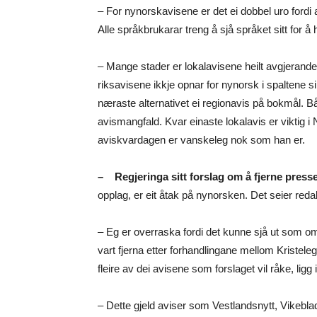
– For nynorskavisene er det ei dobbel uro fordi
Alle språkbrukarar treng å sjå språket sitt for å
– Mange stader er lokalavisene heilt avgjerande f
riksavisene ikkje opnar for nynorsk i spaltene s
næraste alternativet ei regionavis på bokmål. 
avismangfald. Kvar einaste lokalavis er viktig i N
aviskvardagen er vanskeleg nok som han er.
– Regjeringa sitt forslag om å fjerne presse
opplag, er eit åtak på nynorsken. Det seier red
– Eg er overraska fordi det kunne sjå ut som om 
vart fjerna etter forhandlingane mellom Kristel
fleire av dei avisene som forslaget vil råke, ligg 
– Dette gjeld aviser som Vestlandsnytt, Vikebla