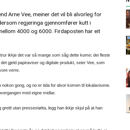
d Arne Vee, meiner det vil bli alvorleg for
 dersom regjeringa gjennomfører kutt i
mellom 4000 og 6000. Firdaposten har eit
ur ikkje det var så mange som såg dette kome; dei fleste
 gjeld papiraviser og digitale produkt, seier Vee, som
vore verre.
n nokon gong, og no er tida for alvor komen til lokalavisene.
 overgangen med eigne midlar.
greitt utan pressestøtta, legg han ikkje skjul på at han