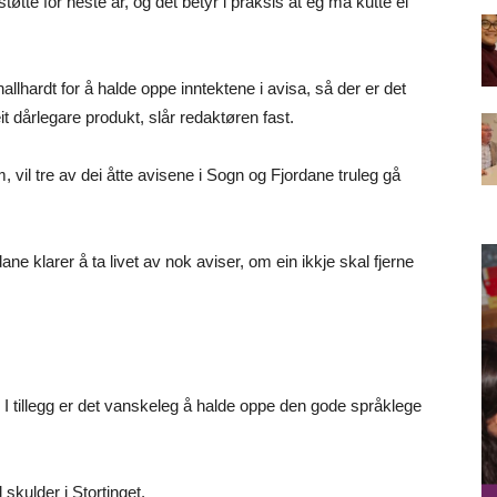
øtte for neste år, og det betyr i praksis at eg må kutte ei
allhardt for å halde oppe inntektene i avisa, så der er det
 eit dårlegare produkt, slår redaktøren fast.
vil tre av dei åtte avisene i Sogn og Fjordane truleg gå
 klarer å ta livet av nok aviser, om ein ikkje skal fjerne
I tillegg er det vanskeleg å halde oppe den gode språklege
skulder i Stortinget.