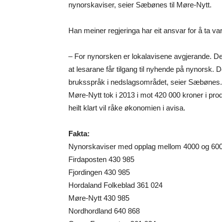
nynorskaviser, seier Sæbønes til Møre-Nytt.
Han meiner regjeringa har eit ansvar for å ta v
– For nynorsken er lokalavisene avgjerande. Det
at lesarane får tilgang til nyhende på nynorsk. 
bruksspråk i nedslagsområdet, seier Sæbønes.
Møre-Nytt tok i 2013 i mot 420 000 kroner i prod
heilt klart vil råke økonomien i avisa.
Fakta:
Nynorskaviser med opplag mellom 4000 og 6000:
Firdaposten 430 985
Fjordingen 430 985
Hordaland Folkeblad 361 024
Møre-Nytt 430 985
Nordhordland 640 868