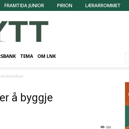
FRAMTIDA JUNIOR
PIRION
LÆRARROMMET
RSBANK
TEMA
OM LNK
menslandsbyar
r å byggje
698