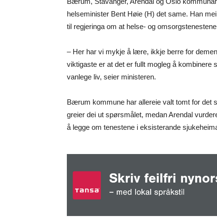
Bærum, Stavanger, Arendal og Oslo kommunar h
helseminister Bent Høie (H) det same. Han mein
til regjeringa om at helse- og omsorgstenestene
– Her har vi mykje å lære, ikkje berre for de
viktigaste er at det er fullt mogleg å kombinere 
vanlege liv, seier ministeren.
Bærum kommune har allereie valt tomt for det 
greier dei ut spørsmålet, medan Arendal vurdere
å legge om tenestene i eksisterande sjukeheim