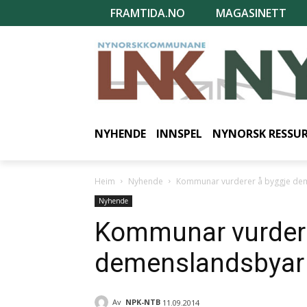
FRAMTIDA.NO
MAGASINETT
NYHENDE
INNSPEL
NYNORSK RESSU
Heim
Nyhende
Kommunar vurderer å byggje de
Nyhende
Kommunar vurdere
demenslandsbyar
Av
NPK-NTB
11.09.2014