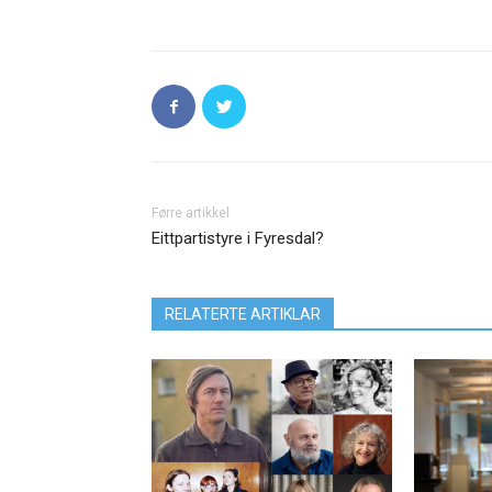
Førre artikkel
Eittpartistyre i Fyresdal?
RELATERTE ARTIKLAR