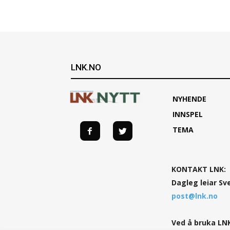
LNK.NO
NYHENDE
INNSPEL
TEMA
KONTAKT LNK:
Dagleg leiar Sv
post@lnk.no
Ved å bruka LNK