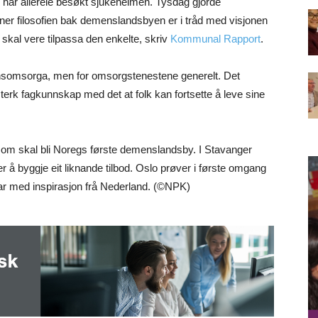
ar allereie besøkt sjukeheimen. Tysdag gjorde
er filosofien bak demenslandsbyen er i tråd med visjonen
 skal vere tilpassa den enkelte, skriv
Kommunal Rapport
.
mensomsorga, men for omsorgstenestene generelt. Det
sterk fagkunnskap med det at folk kan fortsette å leve sine
som skal bli Noregs første demenslandsby. I Stavanger
r å byggje eit liknande tilbod. Oslo prøver i første omgang
ar med inspirasjon frå Nederland. (©NPK)