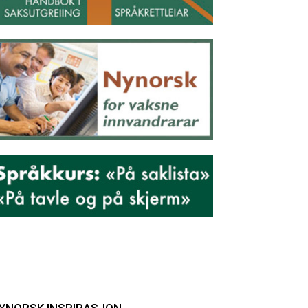
YNORSK INSPIRASJON