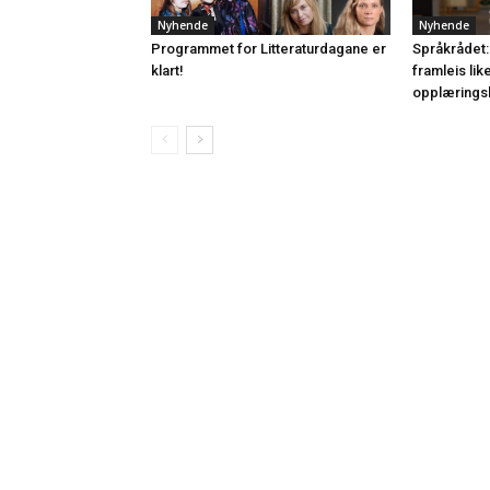
Nyhende
Nyhende
Programmet for Litteraturdagane er
Språkrådet:
klart!
framleis lik
opplærings