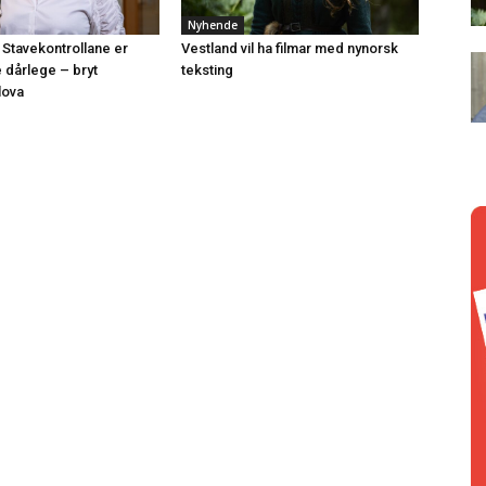
Nyhende
 Stavekontrollane er
Vestland vil ha filmar med nynorsk
e dårlege – bryt
teksting
lova