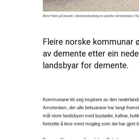
Bent Høie på besøk i demenslandsbyen utanfor Amsterdam i Ne
Fleire norske kommunar ø
av demente etter ein nede
landsbyar for demente.
Kommunane lèt seg inspirere av den nederla
Amsterdam, der alle bebuarane har langt framsk
mål store landsbyen med bustader, kafear, butikk
fortsette å leve mest mogleg som dei har gjort tid