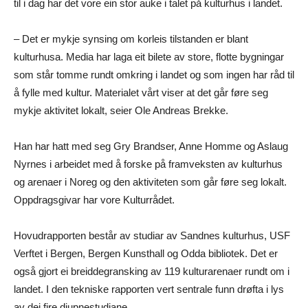
til i dag har det vore ein stor auke i talet på kulturhus i landet.
– Det er mykje synsing om korleis tilstanden er blant
kulturhusa. Media har laga eit bilete av store, flotte bygningar
som står tomme rundt omkring i landet og som ingen har råd til
å fylle med kultur. Materialet vårt viser at det går føre seg
mykje aktivitet lokalt, seier Ole Andreas Brekke.
Han har hatt med seg Gry Brandser, Anne Homme og Aslaug
Nyrnes i arbeidet med å forske på framveksten av kulturhus
og arenaer i Noreg og den aktiviteten som går føre seg lokalt.
Oppdragsgivar har vore Kulturrådet.
Hovudrapporten består av studiar av Sandnes kulturhus, USF
Verftet i Bergen, Bergen Kunsthall og Odda bibliotek. Det er
også gjort ei breiddegransking av 119 kulturarenaer rundt om i
landet. I den tekniske rapporten vert sentrale funn drøfta i lys
av dei fire djupnestudiane.