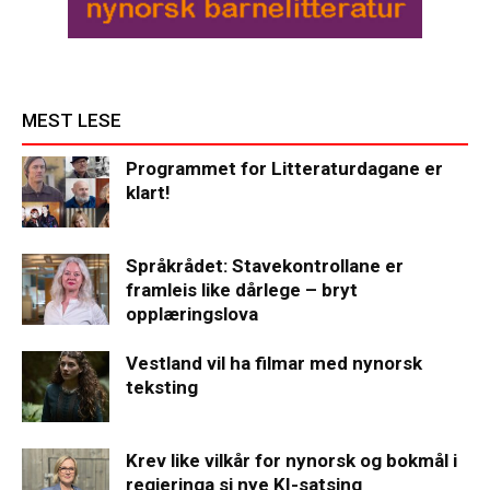
MEST LESE
Programmet for Litteraturdagane er
klart!
Språkrådet: Stavekontrollane er
framleis like dårlege – bryt
opplæringslova
Vestland vil ha filmar med nynorsk
teksting
Krev like vilkår for nynorsk og bokmål i
regjeringa si nye KI-satsing