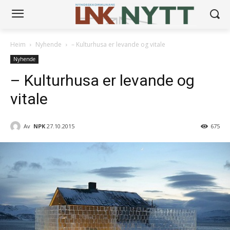
Heim
Nyhende
– Kulturhusa er levande og vitale
Nyhende
– Kulturhusa er levande og
vitale
Av
NPK
27.10.2015
675