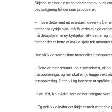
Skjeldal meiner ein treng prioritering av budsjet
bevisstgjering frå dei som produserer.
– I høve dette med eit eventuelt lovverk så er ei
meiner at kyrkja sjølv må få vedta si eiga ordni
må detaljstyre i ei ny kyrkjelov. Slik sett er eg i
meiner det er betre at kyrkja sjølv tek ansvaret
Han vil ikkje samanlikne materiellet i trusoppl
– Dette er meir ressurs- og støtterelatert, vil e
trusopplæringa, og her skal ein jo leggje vekt på 
trusopplæring. Dette vil òg innebere at språkbruk
Leiar i Krf, Knut Arild Hareide har tidlegare vore
– Eg veit ikkje kvifor det ikkje er meir materia