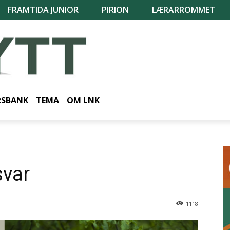
FRAMTIDA JUNIOR
PIRION
LÆRARROMMET
RSBANK
TEMA
OM LNK
svar
1118