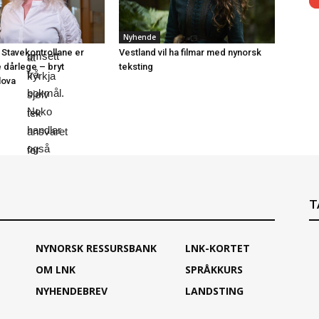
ord
det
er
er
blitt
Nyhende
betre
 Stavekontrollane er
Vestland vil ha filmar med nynorsk
omsett
at
e dårlege – bryt
teksting
frå
kyrkja
lova
bokmål.
sjølv
Noko
tek
handlar
ansvaret
også
for
om
nynorsken
at
òg.
T
for
få
nynorskforfattarar
NYNORSK RESSURSBANK
LNK-KORTET
og
OM LNK
SPRÅKKURS
komponistar
NYHENDEBREV
LANDSTING
har
fått