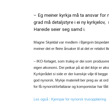
– Eg meiner kyrkja må ta ansvar for 
grad må detaljstyre i ei ny kyrkjelov,
Hareide seier seg samd i.
Magne Skjeldal var medlem i Bjørgvin bispedøme
meiner det er fleire årsaker til at det er relativt 
– IKO-forlaget, som truleg er dei som produserer 
eigen økonomi. Dei peikar på at det ikkje er øko
Kyrkjerådet si side er der kanskje vilje til beg
god nynorsk. Mykje materiell ber preg av at ord 
for få nynorskforfattarar og komponistar har fått
Les også : Kjempar for nynorsk trusopplæring