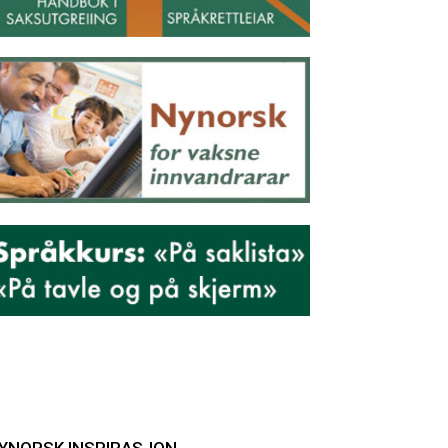
YNORSK INSPIRASJON