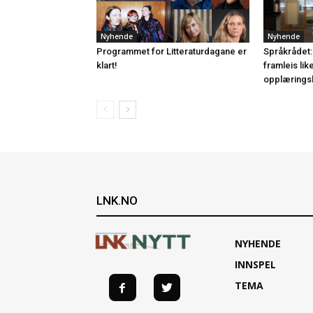
Nyhende
Nyhende
Programmet for Litteraturdagane er
Språkrådet:
klart!
framleis lik
opplærings
LNK.NO
NYHENDE
INNSPEL
TEMA