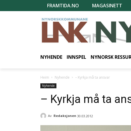
FRAMTIDA.NO
MAGASINETT
NYHENDE
INNSPEL
NYNORSK RESSU
Heim
Nyhende
– Kyrkja må ta ansvar
Nyhende
– Kyrkja må ta an
Av
Redaksjonen
30.03.2012