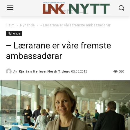
Heim
Nyhende
– Lærarane er våre fremste ambassadørar
Nyhende
– Lærarane er våre fremste
ambassadørar
Av
Kjartan Helleve, Norsk Tidend
05.05.2015
520