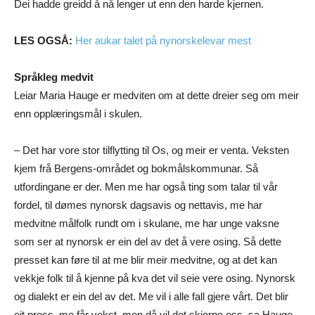
Dei hadde greidd å nå lenger ut enn den harde kjernen.
LES OGSÅ:
Her aukar talet på nynorskelevar mest
Språkleg medvit
Leiar Maria Hauge er medviten om at dette dreier seg om meir
enn opplæringsmål i skulen.
– Det har vore stor tilflytting til Os, og meir er venta. Veksten
kjem frå Bergens-området og bokmålskommunar. Så
utfordingane er der. Men me har også ting som talar til vår
fordel, til dømes nynorsk dagsavis og nettavis, me har
medvitne målfolk rundt om i skulane, me har unge vaksne
som ser at nynorsk er ein del av det å vere osing. Så dette
presset kan føre til at me blir meir medvitne, og at det kan
vekkje folk til å kjenne på kva det vil seie vere osing. Nynorsk
og dialekt er ein del av det. Me vil i alle fall gjere vårt. Det blir
eit press, me får vekst, men då vil det skjerpe oss, sa Hauge.