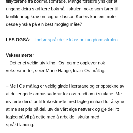
tilflyttarane frå bokmålsområde. Mange foreldre ynskjer at
ungane deira skal lære bokmål i skulen, noko som fører til
konfliktar og krav om eigne klassar. Korleis kan ein møte
desse ynska på ein best mogleg måte?
LES OGSÅ:
– Innfør språkdelte klassar i ungdomsskulen
Veksesmerter
– Det er ei veldig utvikling i Os, og me opplever nok
veksesmerter, seier Marie Hauge, leiar i Os mållag.
– Me i Os mållag er veldig glade i lærarane og er opptekne av
at dei er gode ambassadørar for oss rundt om i skulane. Me
inviterte dei difor til frukostmøte med fagleg innhald for å syne
at me set pris på dei, utvide vårt eige nettverk og gje dei litt
fagleg påfyll på dette med å arbeide i skular med
språkblanding.