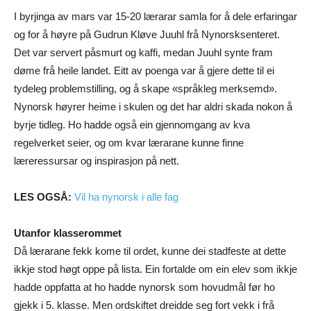
I byrjinga av mars var 15-20 lærarar samla for å dele erfaringar
og for å høyre på Gudrun Kløve Juuhl frå Nynorsksenteret.
Det var servert påsmurt og kaffi, medan Juuhl synte fram
døme frå heile landet. Eitt av poenga var å gjere dette til ei
tydeleg problemstilling, og å skape «språkleg merksemd».
Nynorsk høyrer heime i skulen og det har aldri skada nokon å
byrje tidleg. Ho hadde også ein gjennomgang av kva
regelverket seier, og om kvar lærarane kunne finne
læreressursar og inspirasjon på nett.
LES OGSÅ:
Vil ha nynorsk i alle fag
Utanfor klasserommet
Då lærarane fekk kome til ordet, kunne dei stadfeste at dette
ikkje stod høgt oppe på lista. Ein fortalde om ein elev som ikkje
hadde oppfatta at ho hadde nynorsk som hovudmål før ho
gjekk i 5. klasse. Men ordskiftet dreidde seg fort vekk i frå