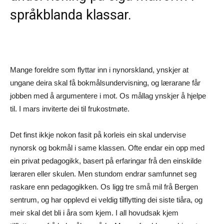
språkblanda klassar.
Mange foreldre som flyttar inn i nynorskland, ynskjer at
ungane deira skal få bokmålsundervisning, og lærarane får
jobben med å argumentere i mot. Os mållag ynskjer å hjelpe
til. I mars inviterte dei til frukostmøte.
Det finst ikkje nokon fasit på korleis ein skal undervise
nynorsk og bokmål i same klassen. Ofte endar ein opp med
ein privat pedagogikk, basert på erfaringar frå den einskilde
læraren eller skulen. Men stundom endrar samfunnet seg
raskare enn pedagogikken. Os ligg tre små mil frå Bergen
sentrum, og har opplevd ei veldig tilflytting dei siste tiåra, og
meir skal det bli i åra som kjem. I all hovudsak kjem