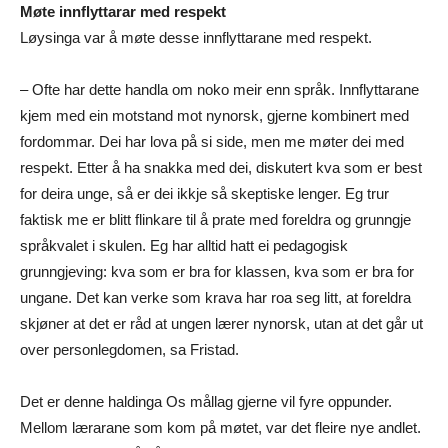
Møte innflyttarar med respekt
Løysinga var å møte desse innflyttarane med respekt.
– Ofte har dette handla om noko meir enn språk. Innflyttarane
kjem med ein motstand mot nynorsk, gjerne kombinert med
fordommar. Dei har lova på si side, men me møter dei med
respekt. Etter å ha snakka med dei, diskutert kva som er best
for deira unge, så er dei ikkje så skeptiske lenger. Eg trur
faktisk me er blitt flinkare til å prate med foreldra og grunngje
språkvalet i skulen. Eg har alltid hatt ei pedagogisk
grunngjeving: kva som er bra for klassen, kva som er bra for
ungane. Det kan verke som krava har roa seg litt, at foreldra
skjøner at det er råd at ungen lærer nynorsk, utan at det går ut
over personlegdomen, sa Fristad.
Det er denne haldinga Os mållag gjerne vil fyre oppunder.
Mellom lærarane som kom på møtet, var det fleire nye andlet.