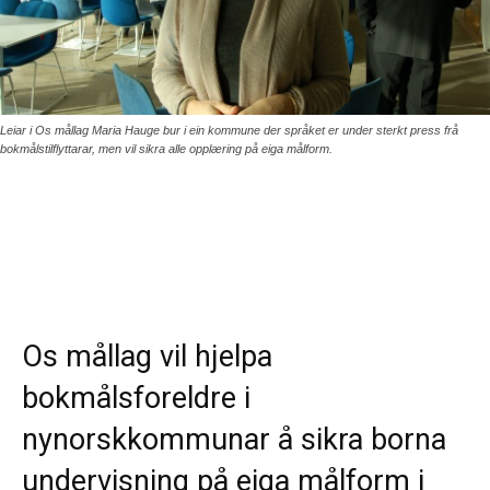
Leiar i Os mållag Maria Hauge bur i ein kommune der språket er under sterkt press frå
bokmålstilflyttarar, men vil sikra alle opplæring på eiga målform.
Os mållag vil hjelpa
bokmålsforeldre i
nynorskkommunar å sikra borna
undervisning på eiga målform i