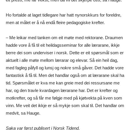
Ho fortalde at laget tidlegare har hatt nynorskkurs for foreldre,
men at målet er å nå endå fleire pedagogiske krefter.
– Me leikar med tanken om eit møte med rektorane. Draumen
hadde vore å få til eit heildagsseminar for alle lærarane, ikkje
berre dei som underviser i norsk. Dette er eit spørsmål som er
aktuelt i alle møte mellom lærarar og elevar. Så ein heil dag,
med fagleg påfyll og lunsj og nokre små gåver. Det hadde vore
fantastisk å få til. Men det handlar også om at lærarane skal ha
tid. Spørsmålet er kva me kan greie med dei ressursane me
har, og den travle kvardagen lærarane har. Det er krefter og
motkrefter, og så får me følgje med på kjøtvekta på kven som
vinn. Me veit det ikkje er så mykje som skal til. Det handlar om
medvit, sa Hauge.
Saka var først publisert i Norsk Tidend.