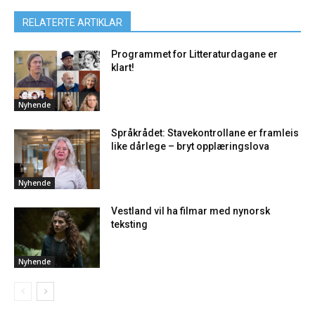
RELATERTE ARTIKLAR
Programmet for Litteraturdagane er
klart!
Nyhende
Språkrådet: Stavekontrollane er framleis
like dårlege – bryt opplæringslova
Nyhende
Vestland vil ha filmar med nynorsk
teksting
Nyhende