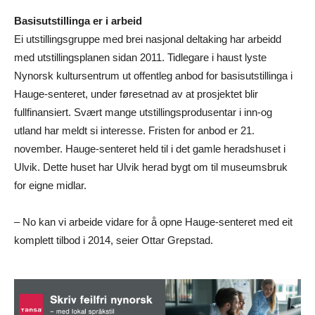
Basisutstillinga er i arbeid
Ei utstillingsgruppe med brei nasjonal deltaking har arbeidd
med utstillingsplanen sidan 2011. Tidlegare i haust lyste
Nynorsk kultursentrum ut offentleg anbod for basisutstillinga i
Hauge-senteret, under føresetnad av at prosjektet blir
fullfinansiert. Svært mange utstillingsprodusentar i inn-og
utland har meldt si interesse. Fristen for anbod er 21.
november. Hauge-senteret held til i det gamle heradshuset i
Ulvik. Dette huset har Ulvik herad bygt om til museumsbruk
for eigne midlar.
– No kan vi arbeide vidare for å opne Hauge-senteret med eit
komplett tilbod i 2014, seier Ottar Grepstad.