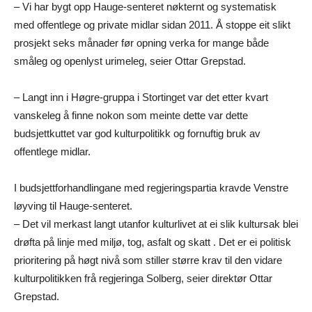
– Vi har bygt opp Hauge-senteret nøkternt og systematisk
med offentlege og private midlar sidan 2011. Å stoppe eit slikt
prosjekt seks månader før opning verka for mange både
småleg og openlyst urimeleg, seier Ottar Grepstad.
– Langt inn i Høgre-gruppa i Stortinget var det etter kvart
vanskeleg å finne nokon som meinte dette var dette
budsjettkuttet var god kulturpolitikk og fornuftig bruk av
offentlege midlar.
I budsjettforhandlingane med regjeringspartia kravde Venstre
løyving til Hauge-senteret.
– Det vil merkast langt utanfor kulturlivet at ei slik kultursak blei
drøfta på linje med miljø, tog, asfalt og skatt . Det er ei politisk
prioritering på høgt nivå som stiller større krav til den vidare
kulturpolitikken frå regjeringa Solberg, seier direktør Ottar
Grepstad.