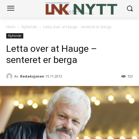
Heim
Nyhende
Letta over at Hauge - senteret er berga
Nyhende
Letta over at Hauge –
senteret er berga
Av
Redaksjonen
15.11.2013
723