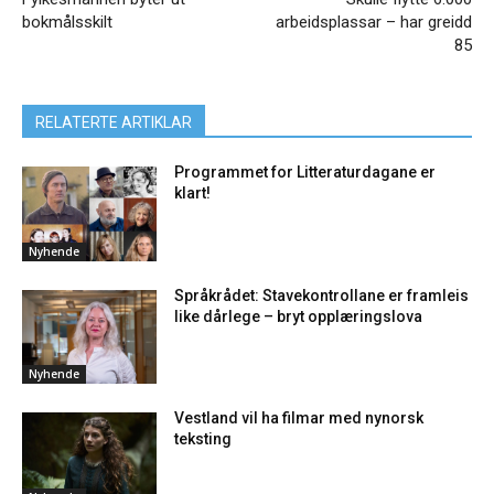
bokmålsskilt
arbeidsplassar – har greidd
85
RELATERTE ARTIKLAR
Programmet for Litteraturdagane er
klart!
Nyhende
Språkrådet: Stavekontrollane er framleis
like dårlege – bryt opplæringslova
Nyhende
Vestland vil ha filmar med nynorsk
teksting