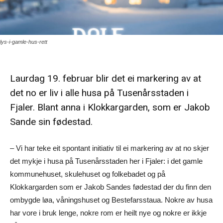
lys-i-gamle-hus-rett
Laurdag 19. februar blir det ei markering av at
det no er liv i alle husa på Tusenårsstaden i
Fjaler. Blant anna i Klokkargarden, som er Jakob
Sande sin fødestad.
– Vi har teke eit spontant initiativ til ei markering av at no skjer
det mykje i husa på Tusenårsstaden her i Fjaler: i det gamle
kommunehuset, skulehuset og folkebadet og på
Klokkargarden som er Jakob Sandes fødestad der du finn den
ombygde løa, våningshuset og Bestefarsstaua. Nokre av husa
har vore i bruk lenge, nokre rom er heilt nye og nokre er ikkje