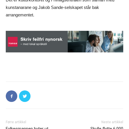
kunstanarane og Jakob Sande-selskapet står bak
arrangementet.
Førre artikkel
Neste artikkel
Fylkesmannen byter ut
Skulle flytte 6.000