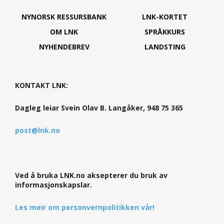
NYNORSK RESSURSBANK
LNK-KORTET
OM LNK
SPRÅKKURS
NYHENDEBREV
LANDSTING
KONTAKT LNK:
Dagleg leiar Svein Olav B. Langåker, 948 75 365
post@lnk.no
Ved å bruka LNK.no aksepterer du bruk av
informasjonskapslar.
Les meir om personvernpolitikken vår!