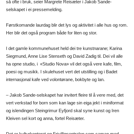
så ofte i bruk, seier Margrete Reisæter i Jakob Sande-
selskapet i ei pressemelding.
Førstkomande laurdag blir det lys og aktivitet i alle hus og rom.
Her blir det også program både for liten og stor.
I det gamle kommunehuset held dei tre kunstnarane; Karina
Siegmund, Anne Lise Stenseth og David Zadig til. Dei vil alle
ha opne studio, i «Studio Nova» vil det også vere kafe, film,
poesi og musikk. I skulehuset vert det utstilling og i Badet
internasjonal kafe ved volontørane, bokbyte og lan.
– Jakob Sande-selskapet har invitert fleire til å vere med, det
vert verkstad for born som kan lage sin eiga jekt i miniformat
og islendingen Steingrimur Eyfjord skal syne kunst og Iren
Kleiven sel kort og anna, fortel Reisæter.
Det er kulturkontoret og Frivilligsentralen som saman med