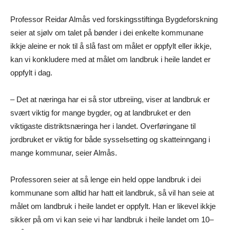
Professor Reidar Almås ved forskingsstiftinga Bygdeforskning
seier at sjølv om talet på bønder i dei enkelte kommunane
ikkje aleine er nok til å slå fast om målet er oppfylt eller ikkje,
kan vi konkludere med at målet om landbruk i heile landet er
oppfylt i dag.
– Det at næringa har ei så stor utbreiing, viser at landbruk er
svært viktig for mange bygder, og at landbruket er den
viktigaste distriktsnæringa her i landet. Overføringane til
jordbruket er viktig for både sysselsetting og skatteinngang i
mange kommunar, seier Almås.
Professoren seier at så lenge ein held oppe landbruk i dei
kommunane som alltid har hatt eit landbruk, så vil han seie at
målet om landbruk i heile landet er oppfylt. Han er likevel ikkje
sikker på om vi kan seie vi har landbruk i heile landet om 10–