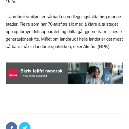
15 år.
– Jordbruksmiljøet er sårbart og nedleggingstakta høg mange
stader. Fleire som har 70-talsfjøs slit med å klare å ta steget
opp og fornye driftsapparatet, og drifta går gjerne fram til neste
generasjonsskifte. Målet om landbruk i heile landet er det mest
sårbare målet i landbrukspolitikken, seier Almås. (NPK)