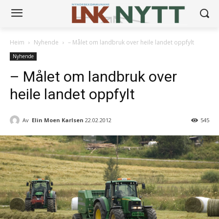
Heim
Nyhende
– Målet om landbruk over heile landet oppfylt
Nyhende
– Målet om landbruk over
heile landet oppfylt
Av
Elin Moen Karlsen
22.02.2012
545