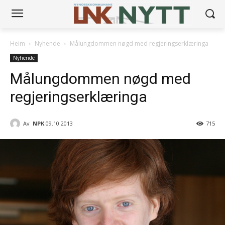
Heim
Nyhende
Målungdommen nøgd med regjeringserklæringa
Nyhende
Målungdommen nøgd med
regjeringserklæringa
Av
NPK
09.10.2013
715