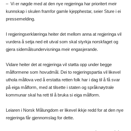
– Vi er nøgde med at den nye regjeringa har prioritert meir
kunnskap i skulen framfor gamle kjepphestar, seier Sture i ei
pressemelding.
I regjeringserklæringa heiter det mellom anna at regjeringa vil
vurdera å setja ned eit utval som skal styrkja norskfaget og
gjera sidemålsundervisninga meir engasjerande.
Vidare heiter det at regjeringa vil støtta opp under begge
målformene som hovudmål. Dei to regjeringspartia vil likevel
uthola mållova ved å erstatta retten folk har i dag til å få svar
på eiga målform, med at tilsette i staten og språknøytrale
kommunar skal ha rett til å bruka si eiga målform.
Leiaren i Norsk Målungdom er likevel ikkje redd for at den nye
regjeringa får gjennomslag for dette.