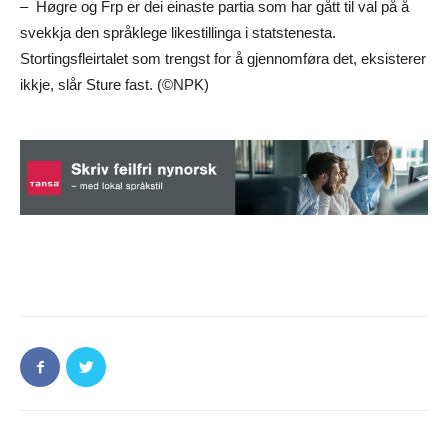
– Høgre og Frp er dei einaste partia som har gått til val på å
svekkja den språklege likestillinga i statstenesta.
Stortingsfleirtalet som trengst for å gjennomføra det, eksisterer
ikkje, slår Sture fast. (©NPK)