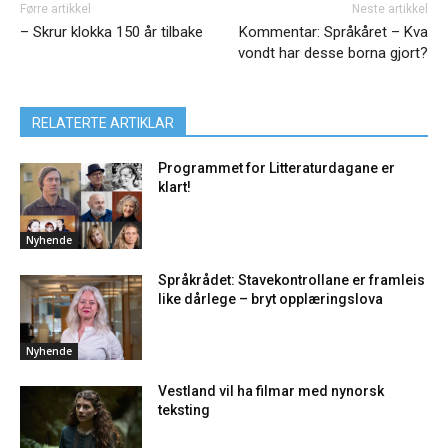
Førre artikkel
Neste artikkel
– Skrur klokka 150 år tilbake
Kommentar: Språkåret – Kva
vondt har desse borna gjort?
RELATERTE ARTIKLAR
Programmet for Litteraturdagane er
klart!
Nyhende
Språkrådet: Stavekontrollane er framleis
like dårlege – bryt opplæringslova
Nyhende
Vestland vil ha filmar med nynorsk
teksting