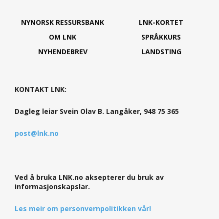
NYNORSK RESSURSBANK
LNK-KORTET
OM LNK
SPRÅKKURS
NYHENDEBREV
LANDSTING
KONTAKT LNK:
Dagleg leiar Svein Olav B. Langåker, 948 75 365
post@lnk.no
Ved å bruka LNK.no aksepterer du bruk av
informasjonskapslar.
Les meir om personvernpolitikken vår!