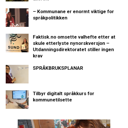
– Kommunane er enormt viktige for
språkpolitikken
Faktisk.no omsette valhefte etter at
skule etterlyste nynorskversjon –
Utdanningsdirektoratet stiller ingen
krav
SPRÅKBRUKSPLANAR
Tilbyr digitalt språkkurs for
kommunetilsette