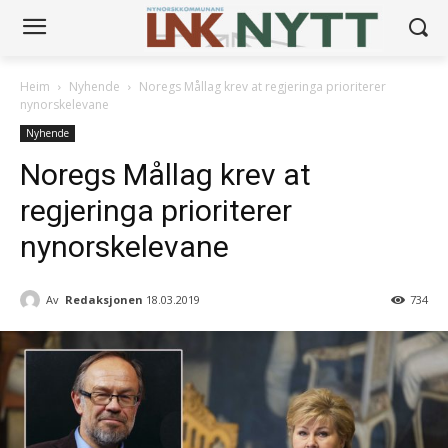
Heim
Nyhende
Noregs Mållag krev at regjeringa prioriterer
nynorskelevane
Nyhende
Noregs Mållag krev at
regjeringa prioriterer
nynorskelevane
Av
Redaksjonen
18.03.2019
734