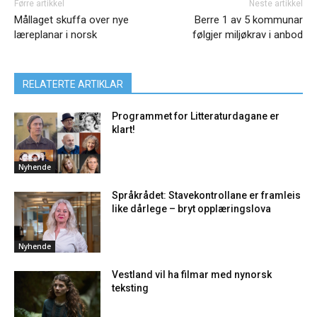
Førre artikkel
Neste artikkel
Mållaget skuffa over nye
Berre 1 av 5 kommunar
læreplanar i norsk
følgjer miljøkrav i anbod
RELATERTE ARTIKLAR
Programmet for Litteraturdagane er
klart!
Nyhende
Språkrådet: Stavekontrollane er framleis
like dårlege – bryt opplæringslova
Nyhende
Vestland vil ha filmar med nynorsk
teksting