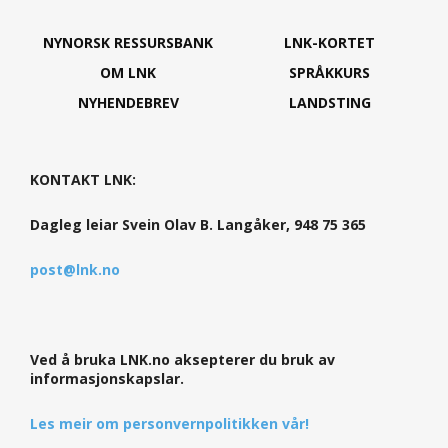
NYNORSK RESSURSBANK
LNK-KORTET
OM LNK
SPRÅKKURS
NYHENDEBREV
LANDSTING
KONTAKT LNK:
Dagleg leiar Svein Olav B. Langåker, 948 75 365
post@lnk.no
Ved å bruka LNK.no aksepterer du bruk av
informasjonskapslar.
Les meir om personvernpolitikken vår!