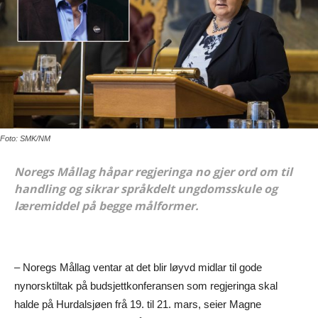
Foto: SMK/NM
Noregs Mållag håpar regjeringa no gjer ord om til
handling og sikrar språkdelt ungdomsskule og
læremiddel på begge målformer.
– Noregs Mållag ventar at det blir løyvd midlar til gode
nynorsktiltak på budsjettkonferansen som regjeringa skal
halde på Hurdalsjøen frå 19. til 21. mars, seier Magne