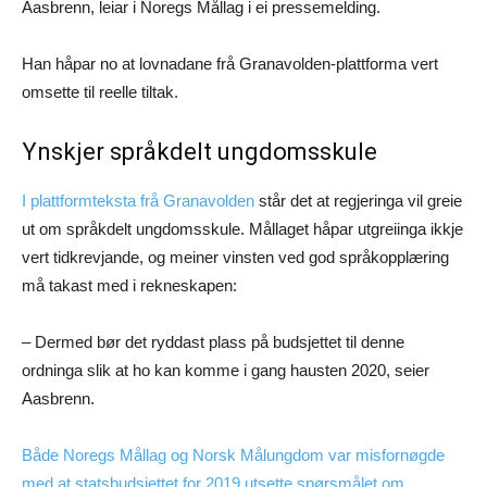
Aasbrenn, leiar i Noregs Mållag i ei pressemelding.
Han håpar no at lovnadane frå Granavolden-plattforma vert
omsette til reelle tiltak.
Ynskjer språkdelt ungdomsskule
I plattformteksta frå Granavolden
står det at regjeringa vil greie
ut om språkdelt ungdomsskule. Mållaget håpar utgreiinga ikkje
vert tidkrevjande, og meiner vinsten ved god språkopplæring
må takast med i rekneskapen:
– Dermed bør det ryddast plass på budsjettet til denne
ordninga slik at ho kan komme i gang hausten 2020, seier
Aasbrenn.
Både Noregs Mållag og Norsk Målungdom var misfornøgde
med at statsbudsjettet for 2019 utsette spørsmålet om