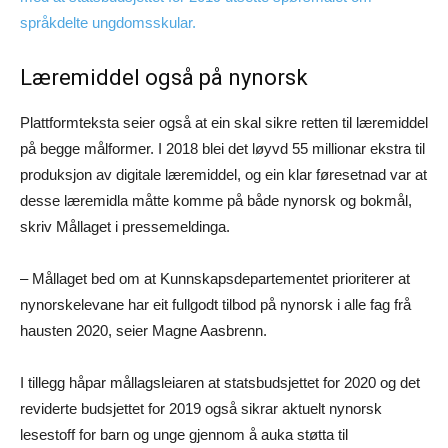
språkdelte ungdomsskular.
Læremiddel også på nynorsk
Plattformteksta seier også at ein skal sikre retten til læremiddel
på begge målformer. I 2018 blei det løyvd 55 millionar ekstra til
produksjon av digitale læremiddel, og ein klar føresetnad var at
desse læremidla måtte komme på både nynorsk og bokmål,
skriv Mållaget i pressemeldinga.
– Mållaget bed om at Kunnskapsdepartementet prioriterer at
nynorskelevane har eit fullgodt tilbod på nynorsk i alle fag frå
hausten 2020, seier Magne Aasbrenn.
I tillegg håpar mållagsleiaren at statsbudsjettet for 2020 og det
reviderte budsjettet for 2019 også sikrar aktuelt nynorsk
lesestoff for barn og unge gjennom å auka støtta til