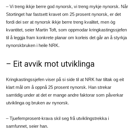
– Vi treng ikkje berre god nynorsk, vi treng mykje nynorsk. Når
Stortinget har fastsett kravet om 25 prosent nynorsk, er det
fordi dei ser at nynorsk ikkje berre treng kvalitet, men òg
kvantitet, seier Martin Toft, som oppmodar kringkastingssjefen
til å leggja fram konkrete planar om korleis det går an å styrkja
nynorskbruken i heile NRK.
– Eit avvik mot utviklinga
Kringkastingssjefen viser på si side til at NRK har tiltak og eit
klart mål om å oppnå 25 prosent nynorsk. Han strekar
samtidig under at det er mange andre faktorar som påverkar
utviklinga og bruken av nynorsk.
– Tjuefemprosent-krava skil seg frå utviklingstrekka i
samfunnet, seier han.