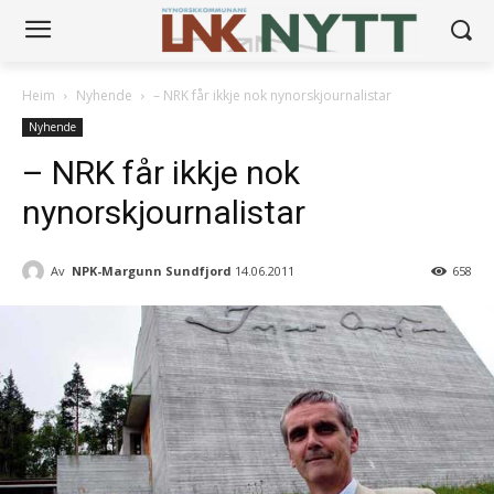
Heim
Nyhende
– NRK får ikkje nok nynorskjournalistar
Nyhende
– NRK får ikkje nok
nynorskjournalistar
Av
NPK-Margunn Sundfjord
14.06.2011
658