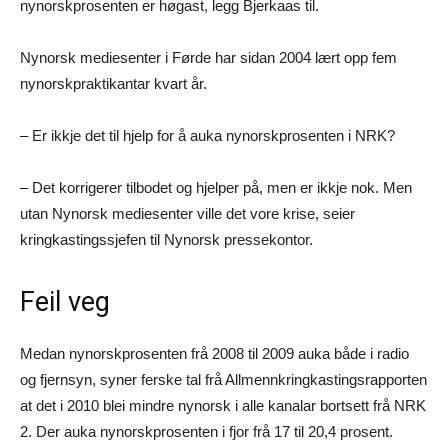
nynorskprosenten er høgast, legg Bjerkaas til.
Nynorsk mediesenter i Førde har sidan 2004 lært opp fem
nynorskpraktikantar kvart år.
– Er ikkje det til hjelp for å auka nynorskprosenten i NRK?
– Det korrigerer tilbodet og hjelper på, men er ikkje nok. Men
utan Nynorsk mediesenter ville det vore krise, seier
kringkastingssjefen til Nynorsk pressekontor.
Feil veg
Medan nynorskprosenten frå 2008 til 2009 auka både i radio
og fjernsyn, syner ferske tal frå Allmennkringkastingsrapporten
at det i 2010 blei mindre nynorsk i alle kanalar bortsett frå NRK
2. Der auka nynorskprosenten i fjor frå 17 til 20,4 prosent.