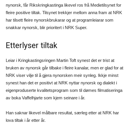
nynorsk, får Rikskringkastinga likevel ros frå Medietilsynet for
fleire positive tiltak. Tilsynet trekkjer mellom anna fram at NRK
har tilsett fleire nynorskbrukarar og at programleiarar som
snakkar nynorsk, blir prioritert i NRK Super.
Etterlyser tiltak
Leiar i Kringkastingsringen Martin Toft synest det er trist at
bruken av nynorsk går tilbake i fleire kanalar, men er glad for at
NRK viser vilje til å gjera nynorsken meir synleg. Ikkje minst
synest han det er positivt at NRK nyttar nynorsk og dialekt i
eigenproduserte kvalitetsprogram som til dømes filmatiseringa
av boka Vaffelhjarte som kjem seinare i år.
Han saknar likevel målbare resultat, særleg etter at NRK har
lova tiltak i år etter år.