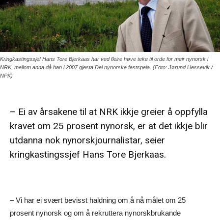
Kringkastingssjef Hans Tore Bjerkaas har ved fleire høve teke til orde for meir nynorsk i
NRK, mellom anna då han i 2007 gjesta Dei nynorske festspela. (Foto: Jørund Hessevik /
NPK)
– Ei av årsakene til at NRK ikkje greier å oppfylla
kravet om 25 prosent nynorsk, er at det ikkje blir
utdanna nok nynorskjournalistar, seier
kringkastingssjef Hans Tore Bjerkaas.
– Vi har ei svært bevisst haldning om å nå målet om 25
prosent nynorsk og om å rekruttera nynorskbrukande