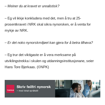
– Meiner du at kravet er urealistisk?
– Eg vil ikkje konkludera med det, men å tru at 25-
prosentkravet i NRK skal sikra nynorsken, er å venta for
mykje av NRK.
– Er det noko nynorskmiljøet kan gjera for å betra tilhøva?
– Eg trur det viktigaste er å vera merksame på
utviklingstrekka i skulen og utdanningsinstitusjonane, seier
Hans Tore Bjerkaas. (©NPK)