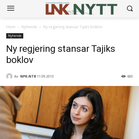
Heim
Nyhende
Ny regjering stansar Tajiks boklov
Nyhende
Ny regjering stansar Tajiks
boklov
Av
NPK-NTB
11.09.2013
600