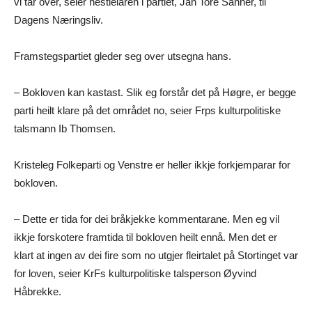
vi tar over, seier nestleiaren i partiet, Jan Tore Sanner, til
Dagens Næringsliv.
Framstegspartiet gleder seg over utsegna hans.
– Bokloven kan kastast. Slik eg forstår det på Høgre, er begge
parti heilt klare på det området no, seier Frps kulturpolitiske
talsmann Ib Thomsen.
Kristeleg Folkeparti og Venstre er heller ikkje forkjemparar for
bokloven.
– Dette er tida for dei bråkjekke kommentarane. Men eg vil
ikkje forskotere framtida til bokloven heilt ennå. Men det er
klart at ingen av dei fire som no utgjer fleirtalet på Stortinget var
for loven, seier KrFs kulturpolitiske talsperson Øyvind
Håbrekke.