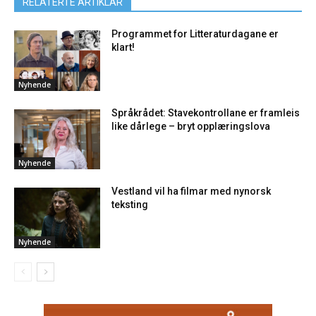
RELATERTE ARTIKLAR
Programmet for Litteraturdagane er
klart!
Nyhende
Språkrådet: Stavekontrollane er framleis
like dårlege – bryt opplæringslova
Nyhende
Vestland vil ha filmar med nynorsk
teksting
Nyhende