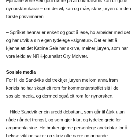
Fjordane vorte «eit godt døme på at bokmålsfolk kan bli gode
nynorskbrukarar – om dei vil, kan og må», skriv juryen om den
første prisvinnaren.
– Språket hennar er enkelt og godt å lese, ho arbeider med det
og har utvikla sin eigen tydelege «signatur». Det er lett å
kjenne att det Katrine Sele har skrive, meiner juryen, som har
vore leidd av NRK-journalist Gry Molvær.
Sosiale media
For Hilde Sandviks del trekkjer juryen mellom anna fram
korleis ho har skapt eit rom for kommentarstoffet sitt i dei
sosiale media, og dermed også eit rom for nynorsken.
– Hilde Sandvik er ein uredd debattant, som går til åtak utan
nåde når det trengst, og som gjer klart og tydeleg greie for
argumenta sine. Ho bruker gjerne personlege anekdotar for å
belyse viktige saker og skriv ofte nære og gripande