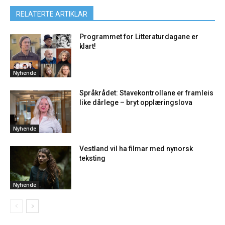
RELATERTE ARTIKLAR
Programmet for Litteraturdagane er
klart!
Nyhende
Språkrådet: Stavekontrollane er framleis
like dårlege – bryt opplæringslova
Nyhende
Vestland vil ha filmar med nynorsk
teksting
Nyhende