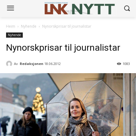
Heim
Nyhende
Nynorskprisar til journalistar
Nyhende
Nynorskprisar til journalistar
Av
Redaksjonen
18.06.2012
1083