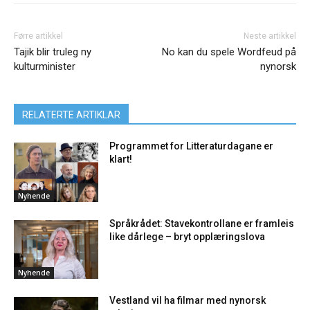
Førre artikkel
Neste artikkel
Tajik blir truleg ny
No kan du spele Wordfeud på
kulturminister
nynorsk
RELATERTE ARTIKLAR
Programmet for Litteraturdagane er
klart!
Nyhende
Språkrådet: Stavekontrollane er framleis
like dårlege – bryt opplæringslova
Nyhende
Vestland vil ha filmar med nynorsk