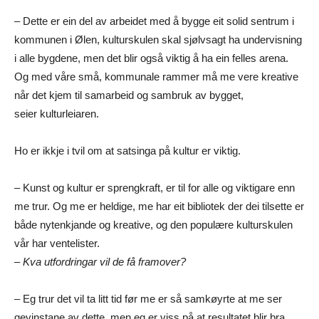
– Dette er ein del av arbeidet med å bygge eit solid sentrum i
kommunen i Ølen, kulturskulen skal sjølvsagt ha undervisning
i alle bygdene, men det blir også viktig å ha ein felles arena.
Og med våre små, kommunale rammer må me vere kreative
når det kjem til samarbeid og sambruk av bygget,
seier kulturleiaren.
Ho er ikkje i tvil om at satsinga på kultur er viktig.
– Kunst og kultur er sprengkraft, er til for alle og viktigare enn
me trur. Og me er heldige, me har eit bibliotek der dei tilsette er
både nytenkjande og kreative, og den populære kulturskulen
vår har ventelister.
– Kva utfordringar vil de få framover?
– Eg trur det vil ta litt tid før me er så samkøyrte at me ser
gevinstane av dette, men eg er viss på at resultatet blir bra.