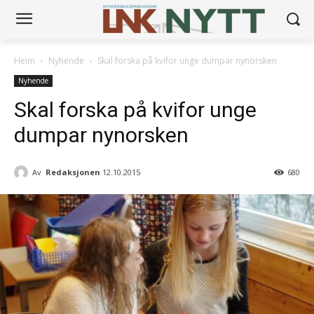
Heim
Nyhende
Skal forska på kvifor unge dumpar nynorsken
Nyhende
Skal forska på kvifor unge
dumpar nynorsken
Av
Redaksjonen
12.10.2015
680