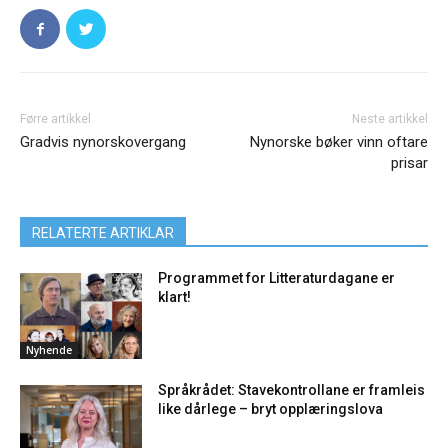
Førre artikkel
Neste artikkel
Gradvis nynorskovergang
Nynorske bøker vinn oftare
prisar
RELATERTE ARTIKLAR
Programmet for Litteraturdagane er
klart!
Nyhende
Språkrådet: Stavekontrollane er framleis
like dårlege – bryt opplæringslova