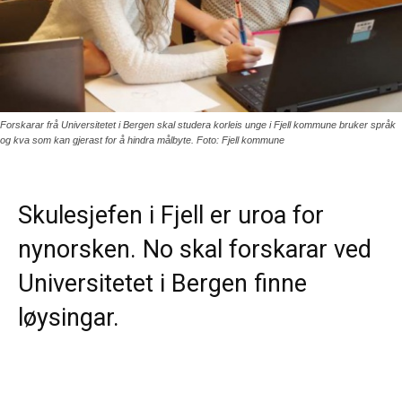
Forskarar frå Universitetet i Bergen skal studera korleis unge i Fjell kommune bruker språk
og kva som kan gjerast for å hindra målbyte. Foto: Fjell kommune
Skulesjefen i Fjell er uroa for
nynorsken. No skal forskarar ved
Universitetet i Bergen finne
løysingar.