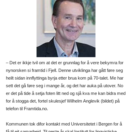
– Det er ikkje tvil om at det er grunnlag for å vere bekymra for
nynorsken si framtid i Fjell. Denne utviklinga har gått føre seg
heilt sidan innflyttinga byrja etter brua kom på 70-talet. Me har
sett det gå føre seg i mange år, og det har auka på utover. No
er det på tide å setja foten litt ned og sjå kva me kan bidra med
for å stogga det, fortel skulesjef Wilhelm Anglevik (bildet) på
telefon til Framtida.no.
Kommunen tok difor kontakt med Universitetet i Bergen for å
få til eit samarbeid. Til neste år skal Institutt for lingvistiske,