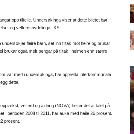
ar opp tilfelle. Undersøkinga viser at dette biletet bør
helse- og velferdsavdelinga i KS.
rsøkjer fleire barn, set inn tiltak mot fleire og brukar
i brukar også meir pengar på tiltak i heimen enn større
m var med i undersøkinga, har oppretta interkommunale
egg dette.
m oppvekst, velferd og aldring (NOVA) heiter det at talet på
t i perioden 2008 til 2011, har auka med heile 26 prosent.
22 prosent.