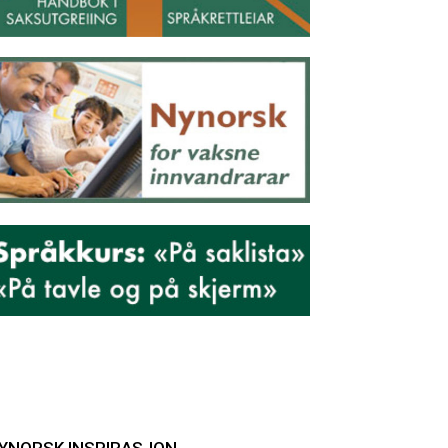
YNORSK INSPIRASJON