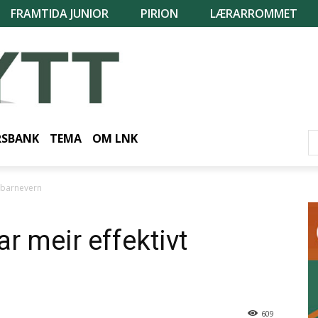
FRAMTIDA JUNIOR
PIRION
LÆRARROMMET
RSBANK
TEMA
OM LNK
 barnevern
 meir effektivt
609