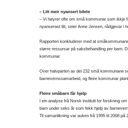
– Litt meir nyansert bilete
– Vi høyrer ofte om små kommunar som ikkje fang
nyanserast litt, seier Anne Jensen, rådgjevar i 
Rapporten konkluderer med at småkommunane unde
større ressursar på saksbehandling per barn. De
kommunar.
Over halvparten av dei 232 små kommunane so
barnevernssamarbeid, og fleire kommunar planl
Fleire småbarn får hjelp
I ein analyse frå Norsk institutt for forskning o
barn under seks år som fekk hjelp av barneverne
Til samanlikning var auken frå 1995 til 2008 på 