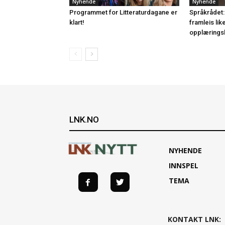
Nyhende
Nyhende
Programmet for Litteraturdagane er
Språkrådet:
klart!
framleis lik
opplærings
LNK.NO
NYHENDE
INNSPEL
TEMA
KONTAKT LNK: