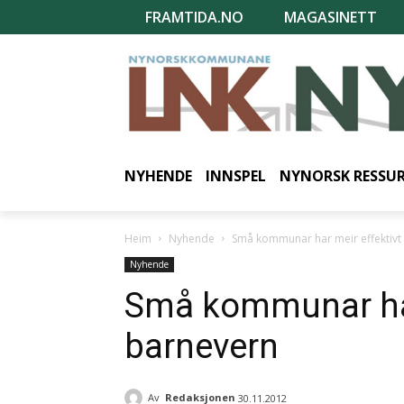
FRAMTIDA.NO
MAGASINETT
NYHENDE
INNSPEL
NYNORSK RESSU
Heim
Nyhende
Små kommunar har meir effektivt
Nyhende
Små kommunar har
barnevern
Av
Redaksjonen
30.11.2012