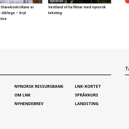
Nyhende
 Stavekontrollane er
Vestland vil ha filmar med nynorsk
e dårlege – bryt
teksting
lova
T
NYNORSK RESSURSBANK
LNK-KORTET
OM LNK
SPRÅKKURS
NYHENDEBREV
LANDSTING