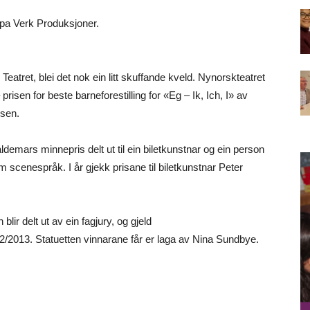
ppa Verk Produksjoner.
Teatret, blei det nok ein litt skuffande kveld. Nynorskteatret
prisen for beste barneforestilling for «Eg – Ik, Ich, I» av
rsen.
mars minnepris delt ut til ein biletkunstnar og ein person
 scenespråk. I år gjekk prisane til biletkunstnar Peter
blir delt ut av ein fagjury, og gjeld
12/2013. Statuetten vinnarane får er laga av Nina Sundbye.