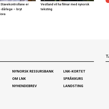
 Stavekontrollane er
Vestland vil ha filmar med nynorsk
e dårlege – bryt
teksting
lova
T
NYNORSK RESSURSBANK
LNK-KORTET
OM LNK
SPRÅKKURS
NYHENDEBREV
LANDSTING