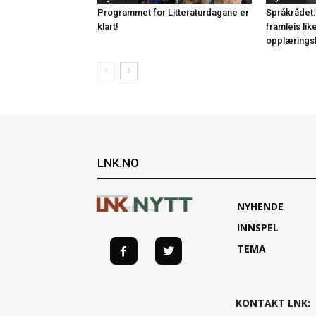
Programmet for Litteraturdagane er
Språkrådet:
klart!
framleis lik
opplærings
LNK.NO
NYHENDE
INNSPEL
TEMA
KONTAKT LNK: