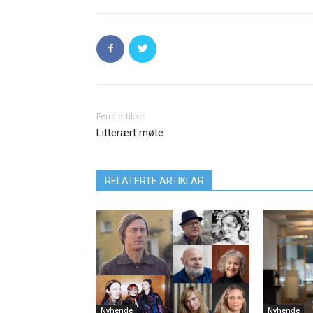
Førre artikkel
Litterært møte
RELATERTE ARTIKLAR
Nyhende
Nyhende