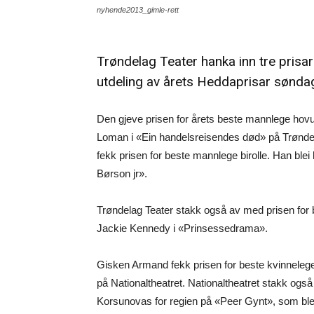
nyhende2013_gimle-rett
Trøndelag Teater hanka inn tre prisa
utdeling av årets Heddaprisar søndag
Den gjeve prisen for årets beste mannlege hovudr
Loman i «Ein handelsreisendes død» på Trønde
fekk prisen for beste mannlege birolle. Han blei 
Børson jr».
Trøndelag Teater stakk også av med prisen for b
Jackie Kennedy i «Prinsessedrama».
Gisken Armand fekk prisen for beste kvinnelege
på Nationaltheatret. Nationaltheatret stakk også
Korsunovas for regien på «Peer Gynt», som blei