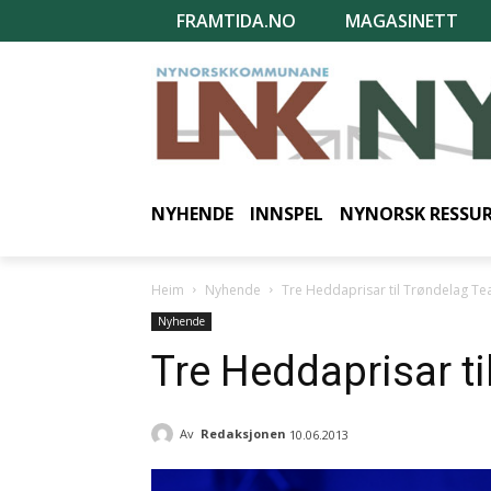
FRAMTIDA.NO
MAGASINETT
NYHENDE
INNSPEL
NYNORSK RESSU
Heim
Nyhende
Tre Heddaprisar til Trøndelag Te
Nyhende
Tre Heddaprisar ti
Av
Redaksjonen
10.06.2013