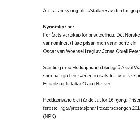
Årets framsyning blei «Stalker» av den frie gru
Nynorskprisar
For årets vertskap for prisutdelinga, Det Norske 
var nominert til åtte prisar, men vann berre éin – 
Oscar van Woensel i regi av Jonas Corell Pete
Samtidig med Heddaprisane blei også Aksel Walde
som har gjort ein særleg innsats for nynorsk som
Esdaile og forfattar Olaug Nilssen.
Heddaprisane blei i år delt ut for 16. gong. Prisen 
førestellingar/prestasjonar i teatersesongen 20
(NPK)