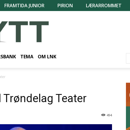
FRAMTIDA JUNIOR
PIRION
LÆRARROMMET
RSBANK
TEMA
OM LNK
ater
l Trøndelag Teater
494