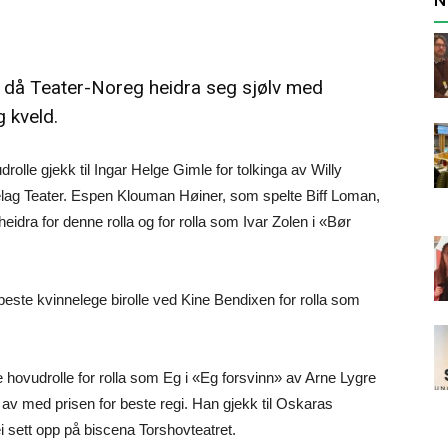
r då Teater-Noreg heidra seg sjølv med
 kveld.
olle gjekk til Ingar Helge Gimle for tolkinga av Willy
lag Teater. Espen Klouman Høiner, som spelte Biff Loman,
heidra for denne rolla og for rolla som Ivar Zolen i «Bør
este kvinnelege birolle ved Kine Bendixen for rolla som
 hovudrolle for rolla som Eg i «Eg forsvinn» av Arne Lygre
 av med prisen for beste regi. Han gjekk til Oskaras
 sett opp på biscena Torshovteatret.