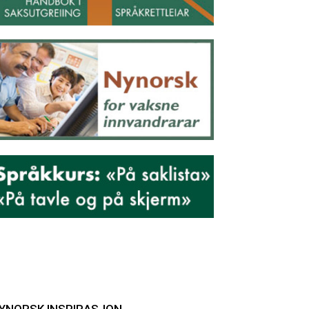
YNORSK INSPIRASJON