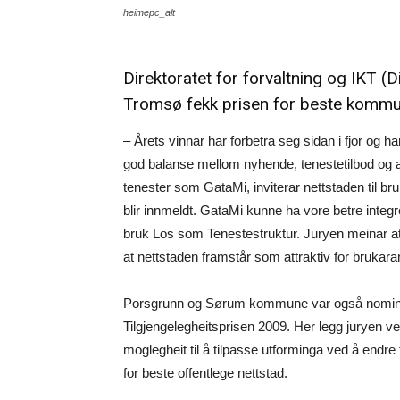
heimepc_alt
Direktoratet for forvaltning og IKT (D
Tromsø fekk prisen for beste kommun
– Årets vinnar har forbetra seg sidan i fjor og 
god balanse mellom nyhende, tenestetilbod og 
tenester som GataMi, inviterar nettstaden til b
blir innmeldt. GataMi kunne ha vore betre integ
bruk Los som Tenestestruktur. Juryen meinar at 
at nettstaden framstår som attraktiv for brukar
Porsgrunn og Sørum kommune var også nominert
Tilgjengelegheitsprisen 2009. Her legg juryen ve
moglegheit til å tilpasse utforminga ved å endr
for beste offentlege nettstad.