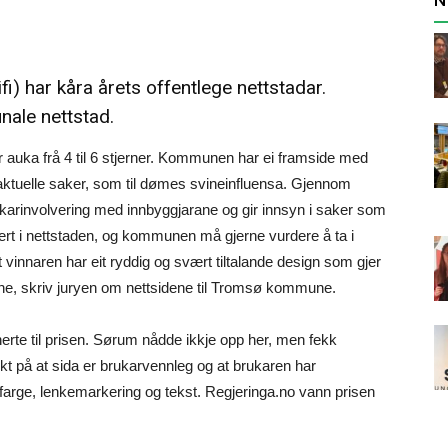
ifi) har kåra årets offentlege nettstadar.
ale nettstad.
har auka frå 4 til 6 stjerner. Kommunen har ei framside med
aktuelle saker, som til dømes svineinfluensa. Gjennom
rukarinvolvering med innbyggjarane og gir innsyn i saker som
rert i nettstaden, og kommunen må gjerne vurdere å ta i
vinnaren har eit ryddig og svært tiltalande design som gjer
ane, skriv juryen om nettsidene til Tromsø kommune.
e til prisen. Sørum nådde ikkje opp her, men fekk
kt på at sida er brukarvennleg og at brukaren har
e farge, lenkemarkering og tekst. Regjeringa.no vann prisen