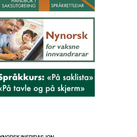
YNORSK INSPIRASJON