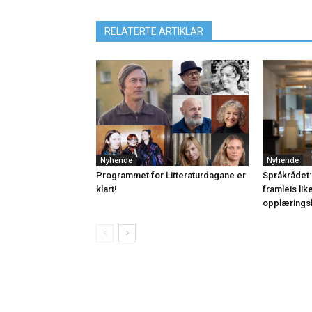
RELATERTE ARTIKLAR
Nyhende
Nyhende
Programmet for Litteraturdagane er
Språkrådet:
klart!
framleis lik
opplærings