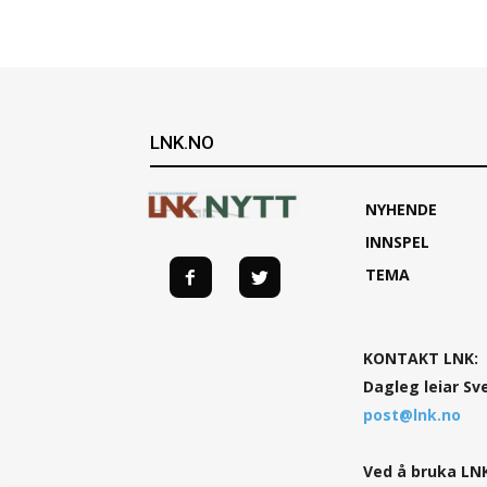
LNK.NO
NYHENDE
INNSPEL
TEMA
KONTAKT LNK:
Dagleg leiar Sv
post@lnk.no
Ved å bruka LNK