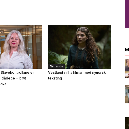
M
Nyhende
 Stavekontrollane er
Vestland vil ha filmar med nynorsk
e dårlege – bryt
teksting
lova