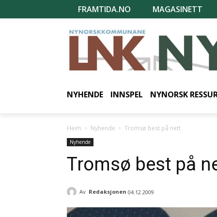
FRAMTIDA.NO
MAGASINETT
NYHENDE
INNSPEL
NYNORSK RESSU
Heim
Nyhende
Tromsø best på nett
Nyhende
Tromsø best på ne
Av
Redaksjonen
04.12.2009