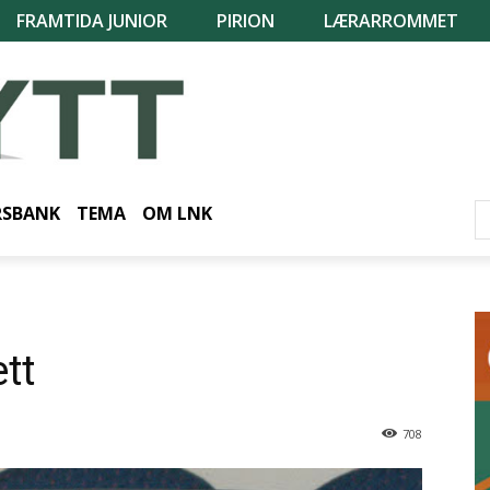
FRAMTIDA JUNIOR
PIRION
LÆRARROMMET
RSBANK
TEMA
OM LNK
tt
708