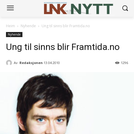
Heim
Nyhende
Ung til sinns blir Framtida.no
Nyhende
Ung til sinns blir Framtida.no
Av
Redaksjonen
13.04.2010
1296