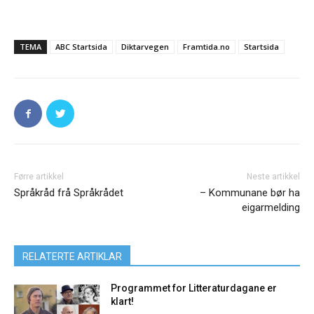
TEMA
ABC Startsida
Diktarvegen
Framtida.no
Startsida
Førre artikkel
Neste artikkel
Språkråd frå Språkrådet
– Kommunane bør ha
eigarmelding
RELATERTE ARTIKLAR
Programmet for Litteraturdagane er
klart!