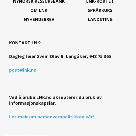
NYNORSK RESSURSBANK
LNK-KORTET
OM LNK
SPRÅKKURS
NYHENDEBREV
LANDSTING
KONTAKT LNK:
Dagleg leiar Svein Olav B. Langåker, 948 75 365
post@lnk.no
Ved å bruka LNK.no aksepterer du bruk av
informasjonskapslar.
Les meir om personvernpolitikken vår!