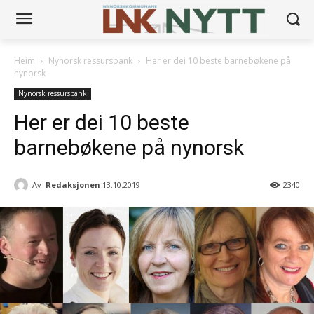
Heim
Nynorsk ressursbank
Her er dei 10 beste barnebøkene på
nynorsk
Nynorsk ressursbank
Her er dei 10 beste
barnebøkene på nynorsk
Av
Redaksjonen
13.10.2019
2340