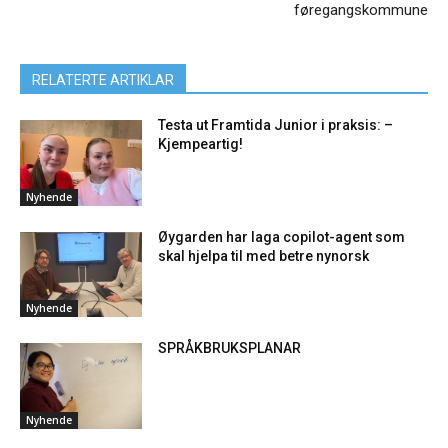
føregangskommune
RELATERTE ARTIKLAR
Testa ut Framtida Junior i praksis: –
Kjempeartig!
Nyhende
Øygarden har laga copilot-agent som
skal hjelpa til med betre nynorsk
Nyhende
SPRÅKBRUKSPLANAR
Nyhende