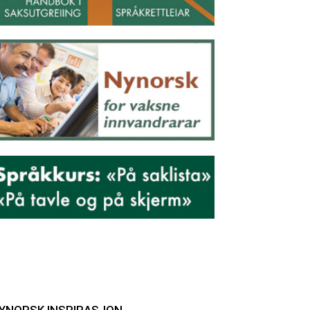
YNORSK INSPIRASJON