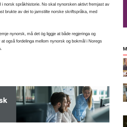
l i norsk språkhistorie.
No
skal nynorsken aktivt fremjast av
nst brukte av dei to jamstilte norske skriftspråka, med
fremje nynorsk, må det òg liggje at både regjeringa og
or at også fordelinga mellom nynorsk og bokmål i Noregs
M
.