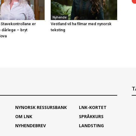
Nyhende
 Stavekontrollane er
Vestland vil ha filmar med nynorsk
e dårlege – bryt
teksting
lova
T
NYNORSK RESSURSBANK
LNK-KORTET
OM LNK
SPRÅKKURS
NYHENDEBREV
LANDSTING