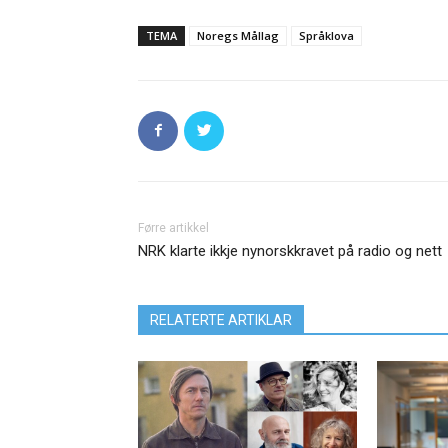
TEMA
Noregs Mållag
Språklova
Førre artikkel
NRK klarte ikkje nynorskkravet på radio og nett
RELATERTE ARTIKLAR