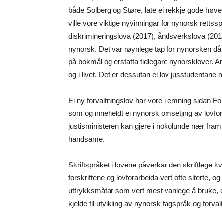
både Solberg og Støre, late ei rekkje gode høve 
ville vore viktige nyvinningar for nynorsk rettss
diskrimineringslova (2017), åndsverkslova (2018
nynorsk. Det var røynlege tap for nynorsken d
på bokmål og erstatta tidlegare nynorsklover. Arv
og i livet. Det er dessutan ei lov jusstudentane m
Ei ny forvaltningslov har vore i emning sidan For
som òg inneheldt ei nynorsk omsetjing av lovfors
justisministeren kan gjere i nokolunde nær framtid
handsame.
Skriftspråket i lovene påverkar den skriftlege k
forskriftene og lovforarbeida vert ofte siterte, 
uttrykksmåtar som vert mest vanlege å bruke, og
kjelde til utvikling av nynorsk fagspråk og forva