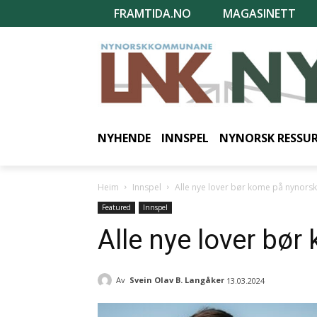
FRAMTIDA.NO
MAGASINETT
NYHENDE
INNSPEL
NYNORSK RESSU
Heim
Innspel
Alle nye lover bør kome på nynorsk
Featured
Innspel
Alle nye lover bør
Av
Svein Olav B. Langåker
13.03.2024