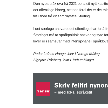
Den nye språklova frå 2021 opna eit nytt kapitte
det offentlege Noreg, nettopp fordi det er det mi
tilslutnad frå eit samrøystes Storting.
I det særlege ansvaret det offentlege har for å 
Stortinget må ta språkpolitisk ansvar og syte f
lover er i samsvar med intensjonane i språklova
Peder Lofnes Hauge, leiar i Noregs Mållag
Sigbjørn Råsberg, leiar i Juristmållaget