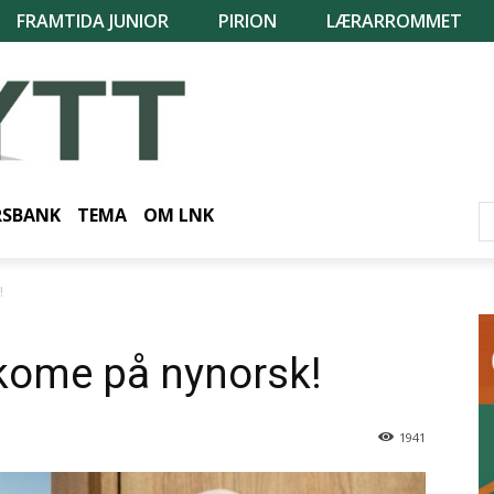
FRAMTIDA JUNIOR
PIRION
LÆRARROMMET
RSBANK
TEMA
OM LNK
!
 kome på nynorsk!
1941