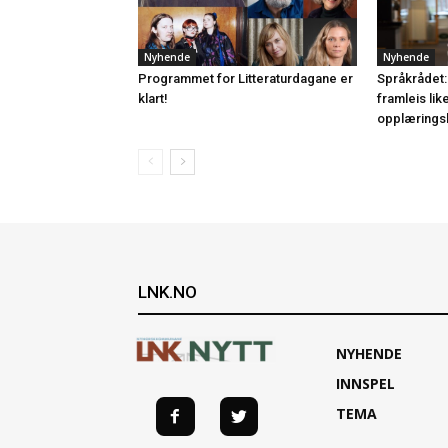
Nyhende
Nyhende
Programmet for Litteraturdagane er
Språkrådet:
klart!
framleis lik
opplærings
LNK.NO
NYHENDE
INNSPEL
TEMA