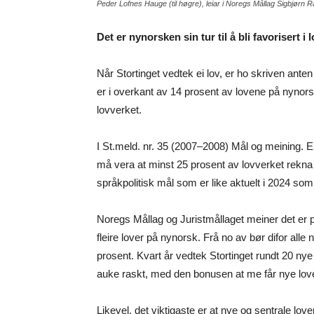
Peder Lofnes Hauge (til høgre), leiar i Noregs Mållag Sigbjørn Rå
Det er nynorsken sin tur til å bli favorisert
Når Stortinget vedtek ei lov, er ho skriven ante
er i overkant av 14 prosent av lovene på nynorsk
lovverket.
I St.meld. nr. 35 (2007–2008) Mål og meining. Ei
må vera at minst 25 prosent av lovverket rekna i
språkpolitisk mål som er like aktuelt i 2024 som
Noregs Mållag og Juristmållaget meiner det er på h
fleire lover på nynorsk. Frå
no
av bør difor alle
prosent. Kvart år vedtek Stortinget rundt 20 nye
auke raskt, med den bonusen at me får nye love
Likevel, det viktigaste er at nye og sentrale lo