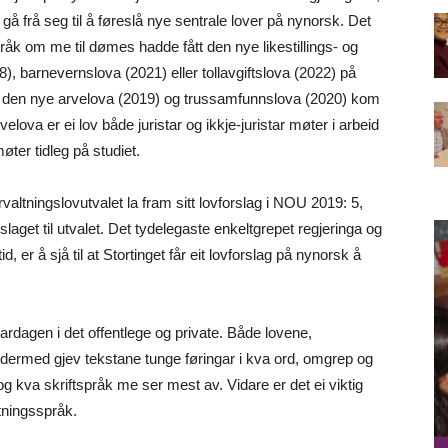
gå frå seg til å føreslå nye sentrale lover på nynorsk. Det
pråk om me til dømes hadde fått den nye likestillings- og
), barnevernslova (2021) eller tollavgiftslova (2022) på
å den nye arvelova (2019) og trussamfunnslova (2020) kom
elova er ei lov både juristar og ikkje-juristar møter i arbeid
øter tidleg på studiet.
valtningslovutvalet la fram sitt lovforslag i NOU 2019: 5,
laget til utvalet. Det tydelegaste enkeltgrepet regjeringa og
, er å sjå til at Stortinget får eit lovforslag på nynorsk å
vardagen i det offentlege og private. Både lovene,
og dermed gjev tekstane tunge føringar i kva ord, omgrep og
 kva skriftspråk me ser mest av. Vidare er det ei viktig
ltningsspråk.