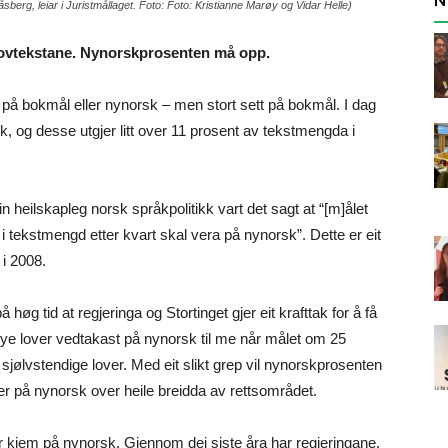
sberg, leiar i Juristmållaget. Foto: Foto: Kristianne Marøy og Vidar Helle)
 i lovtekstane. Nynorskprosenten må opp.
n på bokmål eller nynorsk – men stort sett på bokmål. I dag
, og desse utgjer litt over 11 prosent av tekstmengda i
n heilskapleg norsk språkpolitikk vart det sagt at “[m]ålet
 tekstmengd etter kvart skal vera på nynorsk”. Dette er eit
 i 2008.
øg tid at regjeringa og Stortinget gjer eit krafttak for å få
 nye lover vedtakast på nynorsk til me når målet om 25
 sjølvstendige lover. Med eit slikt grep vil nynorskprosenten
r på nynorsk over heile breidda av rettsområdet.
ver kjem på nynorsk. Gjennom dei siste åra har regjeringane,