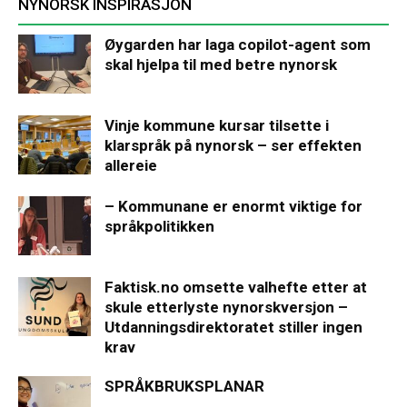
NYNORSK INSPIRASJON
Øygarden har laga copilot-agent som
skal hjelpa til med betre nynorsk
Vinje kommune kursar tilsette i
klarspråk på nynorsk – ser effekten
allereie
– Kommunane er enormt viktige for
språkpolitikken
Faktisk.no omsette valhefte etter at
skule etterlyste nynorskversjon –
Utdanningsdirektoratet stiller ingen
krav
SPRÅKBRUKSPLANAR