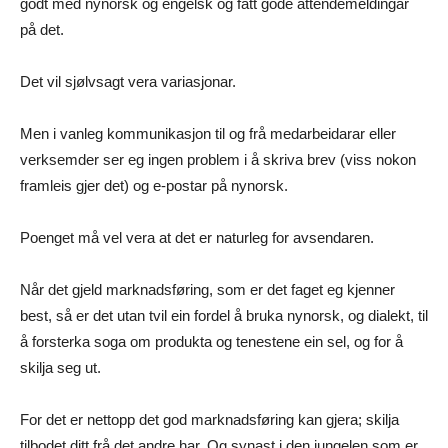
godt med nynorsk og engelsk og fått gode attendemeldingar
på det.
Det vil sjølvsagt vera variasjonar.
Men i vanleg kommunikasjon til og frå medarbeidarar eller
verksemder ser eg ingen problem i å skriva brev (viss nokon
framleis gjer det) og e-postar på nynorsk.
Poenget må vel vera at det er naturleg for avsendaren.
Når det gjeld marknadsføring, som er det faget eg kjenner
best, så er det utan tvil ein fordel å bruka nynorsk, og dialekt, til
å forsterka soga om produkta og tenestene ein sel, og for å
skilja seg ut.
For det er nettopp det god marknadsføring kan gjera; skilja
tilbodet ditt frå det andre har. Og synast i den jungelen som er