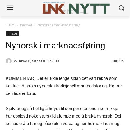
Heim
Innspel
Nynorsk i marknadsføring
Innspel
Nynorsk i marknadsføring
Av
Arne Hjeltnes
09.02.2010
869
KOMMENTAR: Det er ikkje lenge sidan det vart rekna som
uaktuelt å bruka nynorsk i tradisjonell marknadsføring. Eg trur
den tida er forbi.
Sjølv er eg så heldig å høyra til den generasjonen som ikkje
har opplevd noko særskild ulempe med å bruka nynorsk. Dei
seinaste åra har eg både ute i verda og her heime klara meg