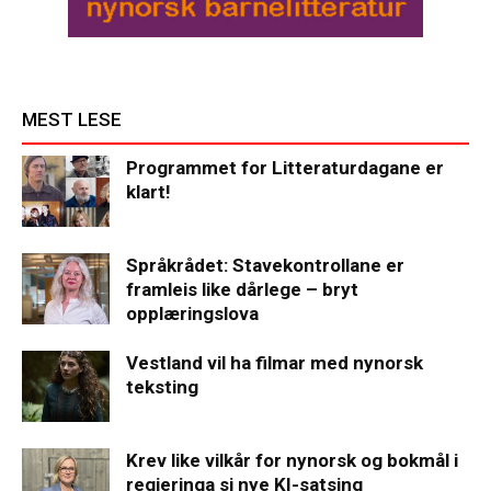
MEST LESE
Programmet for Litteraturdagane er
klart!
Språkrådet: Stavekontrollane er
framleis like dårlege – bryt
opplæringslova
Vestland vil ha filmar med nynorsk
teksting
Krev like vilkår for nynorsk og bokmål i
regjeringa si nye KI-satsing