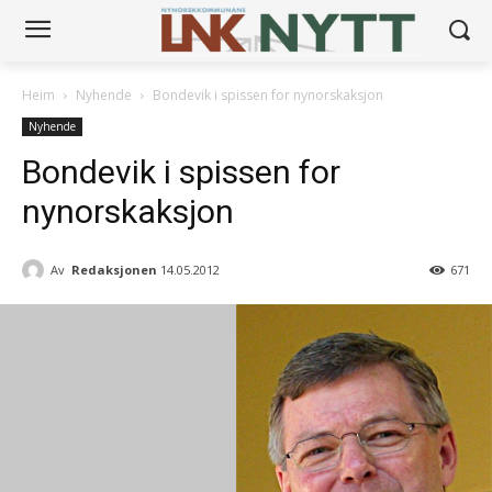
Heim
Nyhende
Bondevik i spissen for nynorskaksjon
Nyhende
Bondevik i spissen for
nynorskaksjon
Av
Redaksjonen
14.05.2012
671