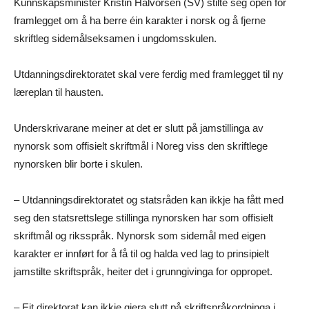
Kunnskapsminister Kristin Halvorsen (SV) stilte seg open for
framlegget om å ha berre éin karakter i norsk og å fjerne
skriftleg sidemålseksamen i ungdomsskulen.
Utdanningsdirektoratet skal vere ferdig med framlegget til ny
læreplan til hausten.
Underskrivarane meiner at det er slutt på jamstillinga av
nynorsk som offisielt skriftmål i Noreg viss den skriftlege
nynorsken blir borte i skulen.
– Utdanningsdirektoratet og statsråden kan ikkje ha fått med
seg den statsrettslege stillinga nynorsken har som offisielt
skriftmål og riksspråk. Nynorsk som sidemål med eigen
karakter er innført for å få til og halda ved lag to prinsipielt
jamstilte skriftspråk, heiter det i grunngivinga for oppropet.
– Eit direktorat kan ikkje gjera slutt på skriftspråkordninga i