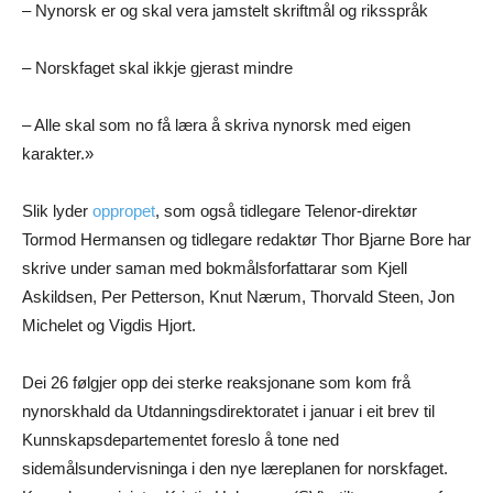
– Nynorsk er og skal vera jamstelt skriftmål og riksspråk
– Norskfaget skal ikkje gjerast mindre
– Alle skal som no få læra å skriva nynorsk med eigen
karakter.»
Slik lyder
oppropet
, som også tidlegare Telenor-direktør
Tormod Hermansen og tidlegare redaktør Thor Bjarne Bore har
skrive under saman med bokmålsforfattarar som Kjell
Askildsen, Per Petterson, Knut Nærum, Thorvald Steen, Jon
Michelet og Vigdis Hjort.
Dei 26 følgjer opp dei sterke reaksjonane som kom frå
nynorskhald da Utdanningsdirektoratet i januar i eit brev til
Kunnskapsdepartementet foreslo å tone ned
sidemålsundervisninga i den nye læreplanen for norskfaget.