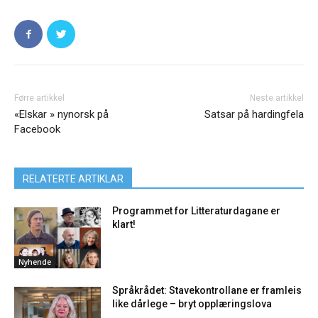
Førre artikkel
Neste artikkel
«Elskar » nynorsk på
Satsar på hardingfela
Facebook
RELATERTE ARTIKLAR
Programmet for Litteraturdagane er
klart!
Nyhende
Språkrådet: Stavekontrollane er framleis
like dårlege – bryt opplæringslova