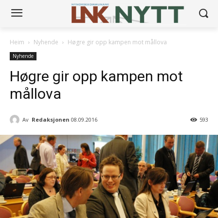
Heim
Nyhende
Høgre gir opp kampen mot mållova
Nyhende
Høgre gir opp kampen mot
mållova
Av
Redaksjonen
08.09.2016
593