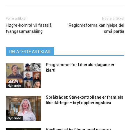
Førre artikkel
Neste artikkel
Høgre-komité vil fastslå
Regionreforma kan hjelpe dei
tvangssamanslåing
små partia
RELATERTE ARTIKLAR
Programmet for Litteraturdagane er
klart!
Nyhende
Språkrådet: Stavekontrollane er framleis
like dårlege – bryt opplæringslova
Nyhende
Vestland vil ha filmar med nynorsk