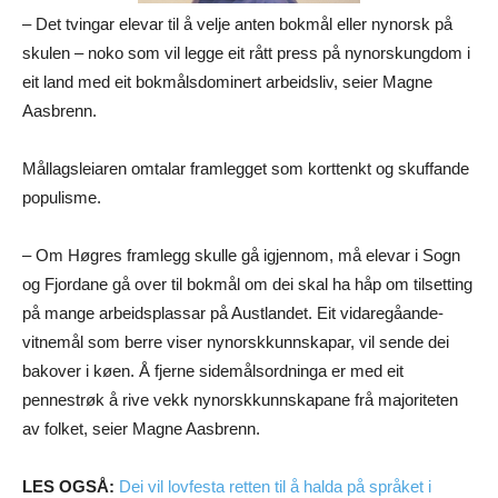
– Det tvingar elevar til å velje anten bokmål eller nynorsk på
skulen – noko som vil legge eit rått press på nynorskungdom i
eit land med eit bokmålsdominert arbeidsliv, seier Magne
Aasbrenn.
Mållagsleiaren omtalar framlegget som korttenkt og skuffande
populisme.
– Om Høgres framlegg skulle gå igjennom, må elevar i Sogn
og Fjordane gå over til bokmål om dei skal ha håp om tilsetting
på mange arbeidsplassar på Austlandet. Eit vidaregåande-
vitnemål som berre viser nynorskkunnskapar, vil sende dei
bakover i køen. Å fjerne sidemålsordninga er med eit
pennestrøk å rive vekk nynorskkunnskapane frå majoriteten
av folket, seier Magne Aasbrenn.
LES OGSÅ:
Dei vil lovfesta retten til å halda på språket i