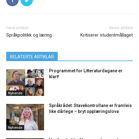
Førre artikkel
Neste artikkel
Språkpolitikk og læring
Kritiserer studentmållaget
RELATERTE ARTIKLAR
Programmet for Litteraturdagane er
klart!
Nyhende
Språkrådet: Stavekontrollane er framleis
like dårlege – bryt opplæringslova
Nyhende