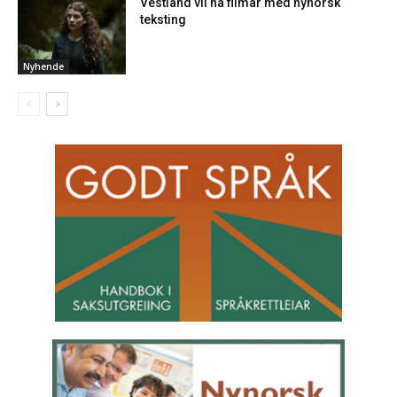
Vestland vil ha filmar med nynorsk
teksting
Nyhende