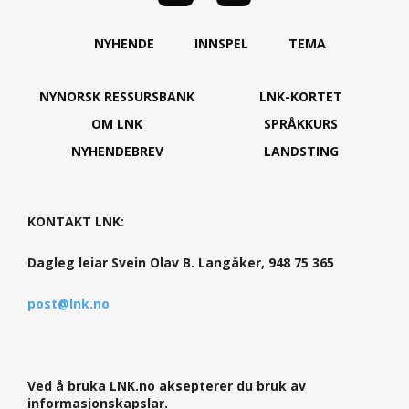
NYHENDE
INNSPEL
TEMA
NYNORSK RESSURSBANK
LNK-KORTET
OM LNK
SPRÅKKURS
NYHENDEBREV
LANDSTING
KONTAKT LNK:
Dagleg leiar Svein Olav B. Langåker, 948 75 365
post@lnk.no
Ved å bruka LNK.no aksepterer du bruk av
informasjonskapslar.