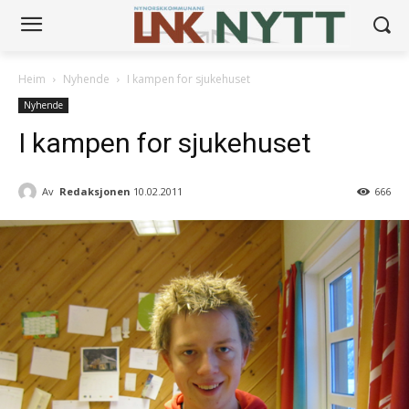
Heim
Nyhende
I kampen for sjukehuset
Nyhende
I kampen for sjukehuset
Av
Redaksjonen
10.02.2011
666