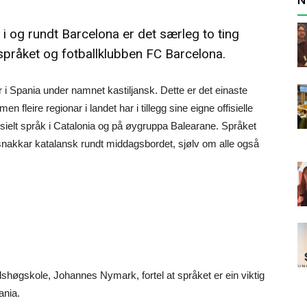
 i og rundt Barcelona er det særleg to ting
 språket og fotballklubben FC Barcelona.
 i Spania under namnet kastiljansk. Dette er det einaste
en fleire regionar i landet har i tillegg sine eigne offisielle
isielt språk i Catalonia og på øygruppa Balearane. Språket
e snakkar katalansk rundt middagsbordet, sjølv om alle også
øgskole, Johannes Nymark, fortel at språket er ein viktig
ania.