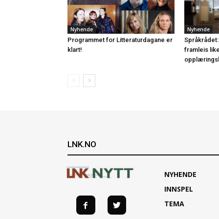
Nyhende
Nyhende
Programmet for Litteraturdagane er
Språkrådet:
klart!
framleis lik
opplærings
LNK.NO
NYHENDE
INNSPEL
TEMA