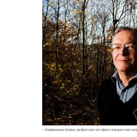
– Katalanarane brukar språket som eit våpen i kampen mot sen