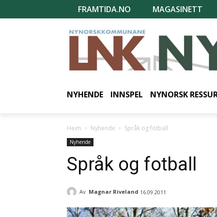
FRAMTIDA.NO
MAGASINETT
NYHENDE
INNSPEL
NYNORSK RESSU
Heim
Nyhende
Språk og fotball
Nyhende
Språk og fotball
Av
Magnar Riveland
16.09.2011