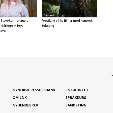
Nyhende
 Stavekontrollane er
Vestland vil ha filmar med nynorsk
e dårlege – bryt
teksting
lova
T
NYNORSK RESSURSBANK
LNK-KORTET
OM LNK
SPRÅKKURS
NYHENDEBREV
LANDSTING