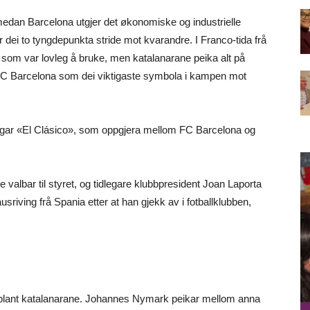
 medan Barcelona utgjer det økonomiske og industrielle
r dei to tyngdepunkta stride mot kvarandre. I Franco-tida frå
t som var lovleg å bruke, men katalanarane peika alt på
n FC Barcelona som dei viktigaste symbola i kampen mot
egar «El Clásico», som oppgjera mellom FC Barcelona og
 valbar til styret, og tidlegare klubbpresident Joan Laporta
usriving frå Spania etter at han gjekk av i fotballklubben,
erkt blant katalanarane. Johannes Nymark peikar mellom anna