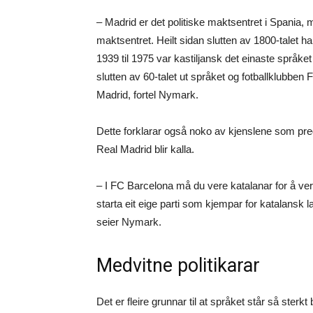
– Madrid er det politiske maktsentret i Spania,
maktsentret. Heilt sidan slutten av 1800-talet ha
1939 til 1975 var kastiljansk det einaste språke
slutten av 60-talet ut språket og fotballklubbe
Madrid, fortel Nymark.
Dette forklarar også noko av kjenslene som pr
Real Madrid blir kalla.
– I FC Barcelona må du vere katalanar for å vere
starta eit eige parti som kjempar for katalansk la
seier Nymark.
Medvitne politikarar
Det er fleire grunnar til at språket står så st