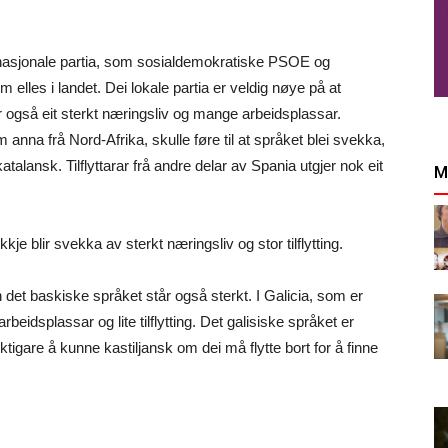
ei nasjonale partia, som sosialdemokratiske PSOE og
 elles i landet. Dei lokale partia er veldig nøye på at
r også eit sterkt næringsliv og mange arbeidsplassar.
anna frå Nord-Afrika, skulle føre til at språket blei svekka,
alansk. Tilflyttarar frå andre delar av Spania utgjer nok eit
M
je blir svekka av sterkt næringsliv og stor tilflytting.
et baskiske språket står også sterkt. I Galicia, som er
eidsplassar og lite tilflytting. Det galisiske språket er
iktigare å kunne kastiljansk om dei må flytte bort for å finne