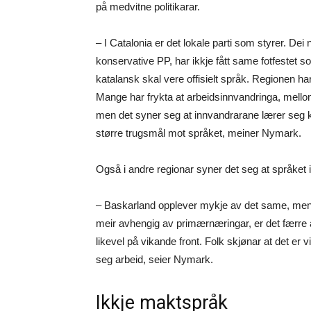
på medvitne politikarar.
– I Catalonia er det lokale parti som styrer. D
konservative PP, har ikkje fått same fotfestet som
katalansk skal vere offisielt språk. Regionen ha
Mange har frykta at arbeidsinnvandringa, mellom 
men det syner seg at innvandrarane lærer seg kat
større trugsmål mot språket, meiner Nymark.
Også i andre regionar syner det seg at språket ikk
– Baskarland opplever mykje av det same, men d
meir avhengig av primærnæringar, er det færre arb
likevel på vikande front. Folk skjønar at det er v
seg arbeid, seier Nymark.
Ikkje maktspråk