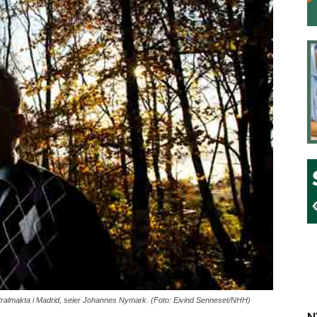
tralmakta i Madrid, seier Johannes Nymark. (Foto: Eivind Senneset/NHH)
N