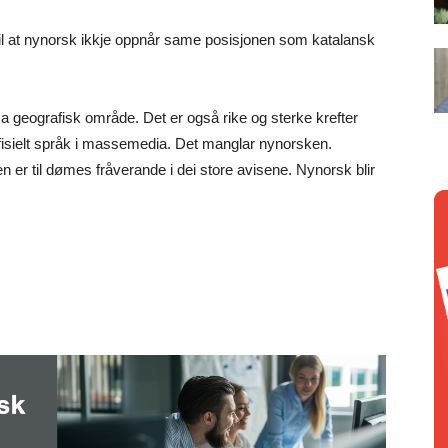
il at nynorsk ikkje oppnår same posisjonen som katalansk
a geografisk område. Det er også rike og sterke krefter
ffisielt språk i massemedia. Det manglar nynorsken.
men er til dømes fråverande i dei store avisene. Nynorsk blir