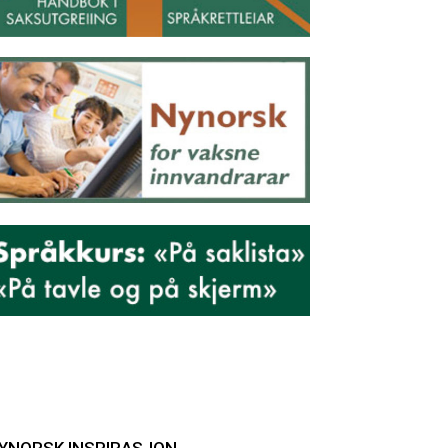
YNORSK INSPIRASJON