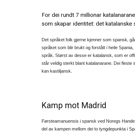
For dei rundt 7 millionar katalanarane
som skapar identitet: det katalanske
Det språket folk gjerne kjenner som spansk, går
språket som blir brukt og forstått i heile Spania, m
språk. Størst av desse er katalansk, som er off
står veldig sterkt blant katalanarane. Dei flest
kan kastiljansk.
Kamp mot Madrid
Førsteamanuensis i spansk ved Noregs Handelsh
del av kampen mellom dei to tyngdepunkta i Sp