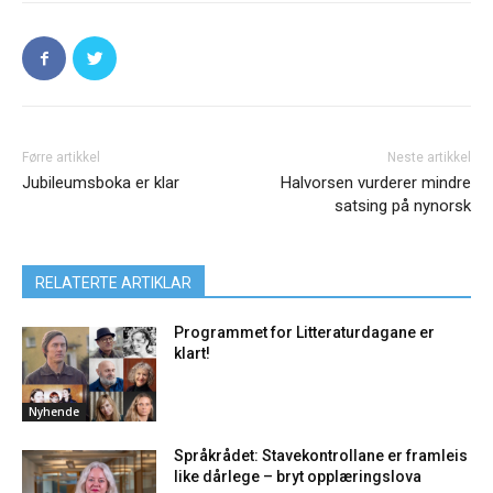
Førre artikkel
Neste artikkel
Jubileumsboka er klar
Halvorsen vurderer mindre
satsing på nynorsk
RELATERTE ARTIKLAR
Programmet for Litteraturdagane er
klart!
Nyhende
Språkrådet: Stavekontrollane er framleis
like dårlege – bryt opplæringslova