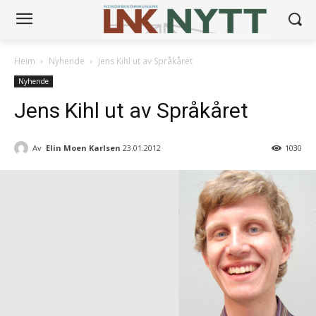
Heim
Nyhende
Jens Kihl ut av Språkåret
Nyhende
Jens Kihl ut av Språkåret
Av
Elin Moen Karlsen
23.01.2012
1030