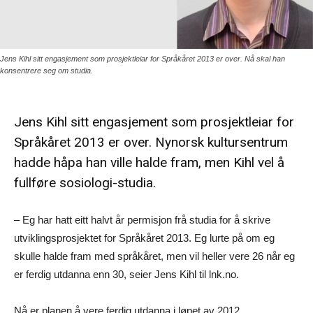
Jens Kihl sitt engasjement som prosjektleiar for Språkåret 2013 er over. Nå skal han
konsentrere seg om studia.
Jens Kihl sitt engasjement som prosjektleiar for
Språkåret 2013 er over. Nynorsk kultursentrum
hadde håpa han ville halde fram, men Kihl vel å
fullføre sosiologi-studia.
– Eg har hatt eitt halvt år permisjon frå studia for å skrive
utviklingsprosjektet for Språkåret 2013. Eg lurte på om eg
skulle halde fram med språkåret, men vil heller vere 26 når eg
er ferdig utdanna enn 30, seier Jens Kihl til lnk.no.
Nå er planen å vere ferdig utdanna i løpet av 2012.