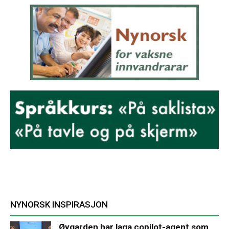
NYNORSK INSPIRASJON
Øygarden har laga copilot-agent som