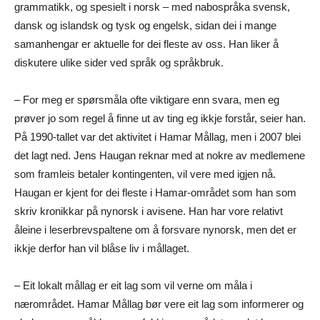
grammatikk, og spesielt i norsk – med nabospråka svensk,
dansk og islandsk og tysk og engelsk, sidan dei i mange
samanhengar er aktuelle for dei fleste av oss. Han liker å
diskutere ulike sider ved språk og språkbruk.
– For meg er spørsmåla ofte viktigare enn svara, men eg
prøver jo som regel å finne ut av ting eg ikkje forstår, seier han.
På 1990-tallet var det aktivitet i Hamar Mållag, men i 2007 blei
det lagt ned. Jens Haugan reknar med at nokre av medlemene
som framleis betaler kontingenten, vil vere med igjen nå.
Haugan er kjent for dei fleste i Hamar-området som han som
skriv kronikkar på nynorsk i avisene. Han har vore relativt
åleine i leserbrevspaltene om å forsvare nynorsk, men det er
ikkje derfor han vil blåse liv i mållaget.
– Eit lokalt mållag er eit lag som vil verne om måla i
nærområdet. Hamar Mållag bør vere eit lag som informerer og