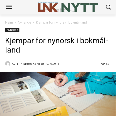
Heim
Nyhende
Kjempar for nynorsk i bokmål-land
Nyhende
Kjempar for nynorsk i bokmål-
land
Av
Elin Moen Karlsen
10.10.2011
891