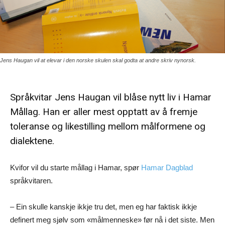
Jens Haugan vil at elevar i den norske skulen skal godta at andre skriv nynorsk.
Språkvitar Jens Haugan vil blåse nytt liv i Hamar
Mållag. Han er aller mest opptatt av å fremje
toleranse og likestilling mellom målformene og
dialektene.
Kvifor vil du starte mållag i Hamar, spør
Hamar Dagblad
språkvitaren.
– Ein skulle kanskje ikkje tru det, men eg har faktisk ikkje
definert meg sjølv som «målmenneske» før nå i det siste. Men