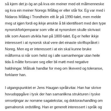
så kjem det jo òg an på kva ein meiner med eit målmenneske
og kva ein meiner Noregs Mållag er eller står for. Eg var med i
Nidaros Mållag i Trondheim eitt år på 1990-talet, men melde
meg ut igjen fordi eg ikkje ønskte å bli identifisert med den type
nynorskforkjemparar som ville at nynorsken skulle skrivast
slik som Aasen utvikla han på 1800-talet. Eg er heller ikkje
interessert i at nynorsk skal vere det einaste skriftspråket i
Noreg. Men eg er interessert i at ein skal kunne bruke
målforma si når som helst og i alle samanhengar utan heile
tida å måtte forsvare seg eller bli møtt med negative
haldningar. Målsak handlar for meg om likeverd og toleranse,
forklarer han.
I utgangspunktet er Jens Haugan språkvitar. Han har skrive
hovudoppgåve i tysk der han samanlikna strukturen i tyske
omsetjingar av norrøne sagatekstar, og doktoravhandling om
gamalnorsk ordstilling. Han er generelt interessert i språk og