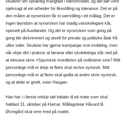
skulerer om språkleg mangfald i nærområdet, og det bør vere
sjølvsagt at ein arbeider for likestilling og toleranse. Det er på
den måten at nynorsken får ei særstilling i eit mållag. Det er
ingen løyndom at nynorsken har stadig vanskelegare kår,
spesielt på Austlandet. Og det er nynorsken som gong på
gong blir diskriminert og utsett for private og politiske åtak frå
ulike sider. Skulane har gjerne kampanjar mot mobbing, men
når skjer det i praksis at lærarar eller skuleleiinga slår ned på
at elevane skriv «Spynorsk mordliste» på ordlistene sine? Mitt
personlege mål er ikkje at fleire skal skrive nynorsk. Mitt
personlege mål er at fleire skal godta at andre skriv nynorsk,
og at dette er greitt, seier Haugan.
Han har i i første rekkje tatt initiativ til eit møte som skal
haldast 31. oktober på Hamar. Mållagsleiar Håvard B.
Øvregård skal vere med på møtet.