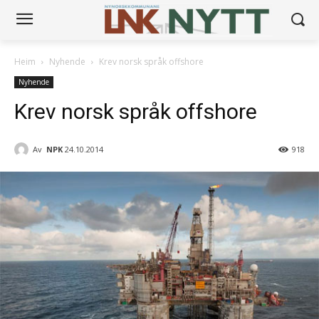
Heim
Nyhende
Krev norsk språk offshore
Nyhende
Krev norsk språk offshore
Av
NPK
24.10.2014
918