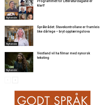
Programmet for Litteraturdagane er
klart!
Nyhende
Språkrådet: Stavekontrollane er framleis
like dårlege – bryt opplæringslova
Nyhende
Vestland vil ha filmar med nynorsk
teksting
Nyhende