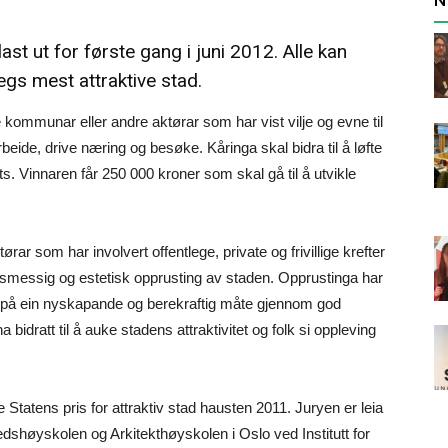
last ut for første gang i juni 2012. Alle kan
gs mest attraktive stad.
kommunar eller andre aktørar som har vist vilje og evne til
rbeide, drive næring og besøke. Kåringa skal bidra til å løfte
ts. Vinnaren får 250 000 kroner som skal gå til å utvikle
ørar som har involvert offentlege, private og frivillige krefter
itetsmessig og estetisk opprusting av staden. Opprustinga har
rt på ein nyskapande og berekraftig måte gjennom god
bidratt til å auke stadens attraktivitet og folk si oppleving
tatens pris for attraktiv stad hausten 2011. Juryen er leia
shøyskolen og Arkitekthøyskolen i Oslo ved Institutt for