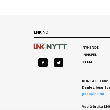
LNK.NO
NYHENDE
INNSPEL
TEMA
KONTAKT LNK:
Dagleg leiar Sv
post@lnk.no
Ved å bruka LNK