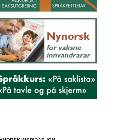
YNORSK INSPIRASJON