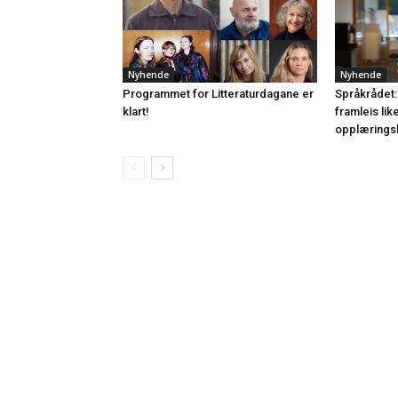
Nyhende
Nyhende
Programmet for Litteraturdagane er
Språkrådet:
klart!
framleis lik
opplærings