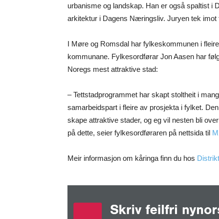
urbanisme og landskap. Han er også spaltist i
arkitektur i Dagens Næringsliv. Juryen tek imot f
I Møre og Romsdal har fylkeskommunen i fleire
kommunane. Fylkesordførar Jon Aasen har følgja
Noregs mest attraktive stad:
– Tettstadprogrammet har skapt stoltheit i mang
samarbeidspart i fleire av prosjekta i fylket. Den
skape attraktive stader, og eg vil nesten bli 
på dette, seier fylkesordføraren på nettsida til
M
Meir informasjon om kåringa finn du hos
Distrik