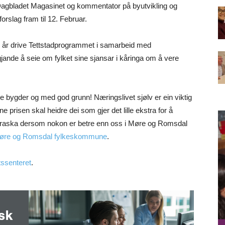
 Dagbladet Magasinet og kommentator på byutvikling og
orslag fram til 12. Februar.
 år drive Tettstadprogrammet i samarbeid med
nde å seie om fylket sine sjansar i kåringa om å vere
e bygder og med god grunn! Næringslivet sjølv er ein viktig
ne prisen skal heidre dei som gjer det lille ekstra for å
overraska dersom nokon er betre enn oss i Møre og Romsdal
øre og Romsdal fylkeskommune
.
tssenteret
.