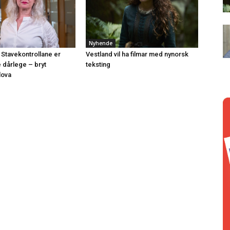
Nyhende
 Stavekontrollane er
Vestland vil ha filmar med nynorsk
e dårlege – bryt
teksting
lova