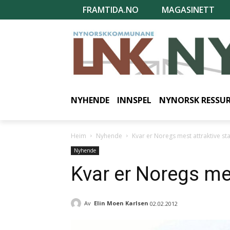
FRAMTIDA.NO
MAGASINETT
NYHENDE
INNSPEL
NYNORSK RESSU
Heim
Nyhende
Kvar er Noregs mest attraktive st
Nyhende
Kvar er Noregs mes
Av
Elin Moen Karlsen
02.02.2012