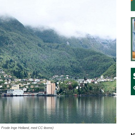
: Frode Inge Helland, med CC-lisens)
N