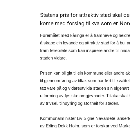
Statens pris for attraktiv stad skal de
kome med forslag til kva som er Nore
Føremålet med kåringa er å framheve og heidre 
å skape ein levande og attraktiv stad for å bu, a
fram førebilete som kan inspirere andre til innsa
staden vidare.
Prisen kan bli gitt til ein kommune eller andre akt
til gjennomføring av tiltak som har ført til kval
tatt vare på og vidareutvikla staden sin eigena
utforming av fysiske omgjevnader. Tiltaka skal ha 
av trivsel, tilhøyring og stoltheit for staden.
Kommunalminister Liv Signe Navarsete lanserte S
av Erling Dokk Holm, som er forskar ved Marked