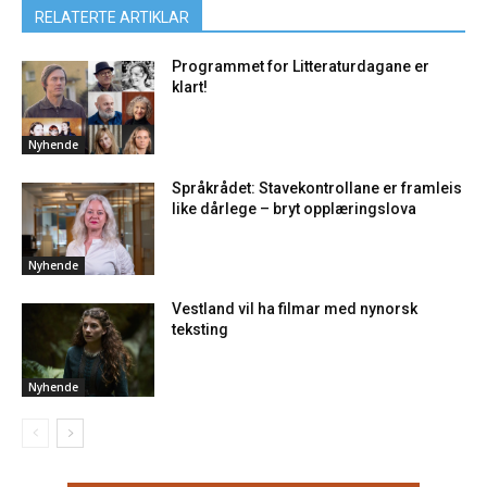
RELATERTE ARTIKLAR
Programmet for Litteraturdagane er
klart!
Nyhende
Språkrådet: Stavekontrollane er framleis
like dårlege – bryt opplæringslova
Nyhende
Vestland vil ha filmar med nynorsk
teksting
Nyhende