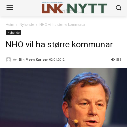
Heim
Nyhende
NHO vil ha større kommunar
Nyhende
NHO vil ha større kommunar
Av
Elin Moen Karlsen
02.01.2012
583