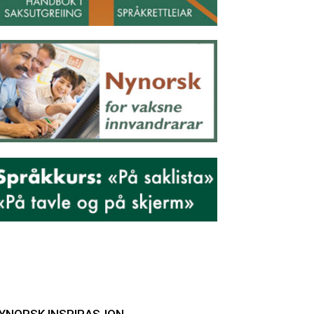
YNORSK INSPIRASJON