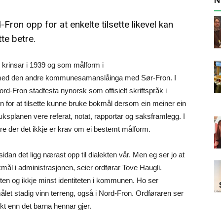
n opp for at enkelte tilsette likevel kan
te betre.
 krinsar i 1939 og som målform i
med den andre kommunesamanslåinga med Sør-Fron. I
rd-Fron stadfesta nynorsk som offisielt skriftspråk i
 for at tilsette kunne bruke bokmål dersom ein meiner ein
ruksplanen vere referat, notat, rapportar og saksframlegg. I
ndre der det ikkje er krav om ei bestemt målform.
sidan det ligg nærast opp til dialekten vår. Men eg ser jo at
kmål i administrasjonen, seier ordførar Tove Haugli.
ekten og ikkje minst identiteten i kommunen. Ho ser
ålet stadig vinn terreng, også i Nord-Fron. Ordføraren ser
kt enn det barna hennar gjer.