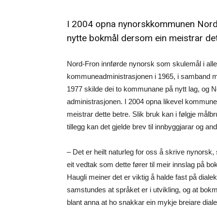
I 2004 opna nynorskkommunen Nord-Fro
nytte bokmål dersom ein meistrar det
Nord-Fron innførde nynorsk som skulemål i alle
kommuneadministrasjonen i 1965, i samband 
1977 skilde dei to kommunane på nytt lag, og No
administrasjonen. I 2004 opna likevel kommunen
meistrar dette betre. Slik bruk kan i følgje målb
tillegg kan det gjelde brev til innbyggjarar og a
– Det er heilt naturleg for oss å skrive nynorsk, 
eit vedtak som dette fører til meir innslag på bo
Haugli meiner det er viktig å halde fast på dial
samstundes at språket er i utvikling, og at bokm
blant anna at ho snakkar ein mykje breiare diale