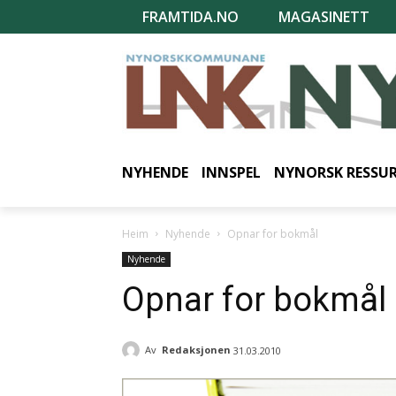
FRAMTIDA.NO
MAGASINETT
NYHENDE
INNSPEL
NYNORSK RESSU
Heim
Nyhende
Opnar for bokmål
Nyhende
Opnar for bokmål
Av
Redaksjonen
31.03.2010