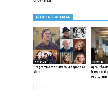
Unge tankar
RELATERTE ARTIKLAR
Nyhende
Nyhende
Programmet for Litteraturdagane er
Språkrådet:
klart!
framleis lik
opplærings