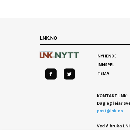
LNK.NO
NYHENDE
INNSPEL
TEMA
KONTAKT LNK:
Dagleg leiar Sv
post@lnk.no
Ved å bruka LNK