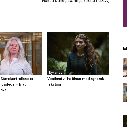
Nokså Dårleg Lærings Arena (NDLA)
M
Nyhende
 Stavekontrollane er
Vestland vil ha filmar med nynorsk
e dårlege – bryt
teksting
lova