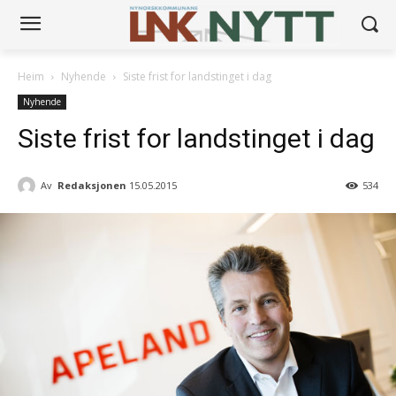
Heim
Nyhende
Siste frist for landstinget i dag
Nyhende
Siste frist for landstinget i dag
Av
Redaksjonen
15.05.2015
534