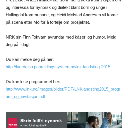
og interessa for nynorsk og dialekt blant born og unge i
Hallingdal-kommunane, og Heidi Molstad Andresen vil kome
på scena etter Mo for å fortelje om prosjektet.
NRK sin Finn Tokvam avrundar med kåseri og humor. Meld
deg på i dag!
Du kan melde deg på her:
http://laerdalnu.pameldingssystem.no/lnk-landsting-2015
Du kan lese programmet her:
http://www.lnk.no/images/bilder/PDF/LNKlandsting2015_progr
am_og_invitasjon.pdf