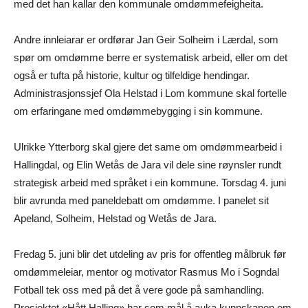
med det han kallar den kommunale omdømmefeigheita.
Andre innleiarar er ordførar Jan Geir Solheim i Lærdal, som
spør om omdømme berre er systematisk arbeid, eller om det
også er tufta på historie, kultur og tilfeldige hendingar.
Administrasjonssjef Ola Helstad i Lom kommune skal fortelle
om erfaringane med omdømmebygging i sin kommune.
Ulrikke Ytterborg skal gjere det same om omdømmearbeid i
Hallingdal, og Elin Wetås de Jara vil dele sine røynsler rundt
strategisk arbeid med språket i ein kommune. Torsdag 4. juni
blir avrunda med paneldebatt om omdømme. I panelet sit
Apeland, Solheim, Helstad og Wetås de Jara.
Fredag 5. juni blir det utdeling av pris for offentleg målbruk før
omdømmeleiar, mentor og motivator Rasmus Mo i Sogndal
Fotball tek oss med på det å vere gode på samhandling.
Prosjektet «Hått Halling» har som mål å auka kunnskapen om