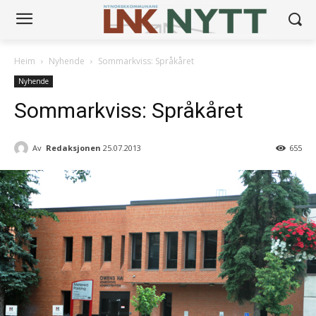
Heim
Nyhende
Sommarkviss: Språkåret
Nyhende
Sommarkviss: Språkåret
Av
Redaksjonen
25.07.2013
655