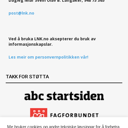
Dagleg leiar Svein Olav B. Langåker, 948 75 365
post@lnk.no
Ved å bruka LNK.no aksepterer du bruk av
informasjonskapslar.
Les meir om personvernpolitikken vår!
TAKK FOR STØTTA
Me bruker cookies og andre tekniske løysingar for å forbetra