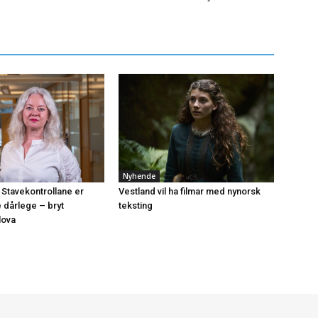
Nyhende
 Stavekontrollane er
Vestland vil ha filmar med nynorsk
e dårlege – bryt
teksting
lova