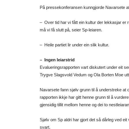
På pressekonferansen kunngjorde Navarsete at ho 
– Over tid har vi fått ein kultur der lekkasjar 
må vi få slutt på, seier Sp-leiaren.
– Heile partiet lir under ein slik kultur.
– Ingen leiarstrid
Evalueringsrapporten vart diskutert under eit se
Trygve Slagsvold Vedum og Ola Borten Moe uttrykkje
Navarsete fann sjølv grunn til å understreke at de
rapporten ikkje har gitt henne grunn til å vurdere
gjensidig tillit mellom henne og dei to nestleiara
Sjølv om Sp aldri har gjort det så dårleg ved eit
svart.