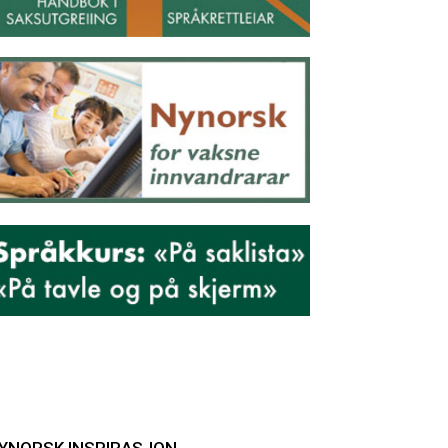
YNORSK INSPIRASJON