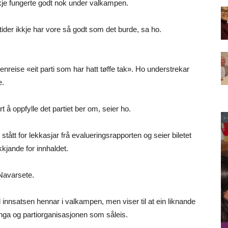
je fungerte godt nok under valkampen.
l tider ikkje har vore så godt som det burde, sa ho.
enreise «eit parti som har hatt tøffe tak». Ho understrekar
e.
lart å oppfylle det partiet ber om, seier ho.
 stått for lekkasjar frå evalueringsrapporten og seier biletet
kjande for innhaldet.
 Navarsete.
innsatsen hennar i valkampen, men viser til at ein liknande
eiinga og partiorganisasjonen som såleis.