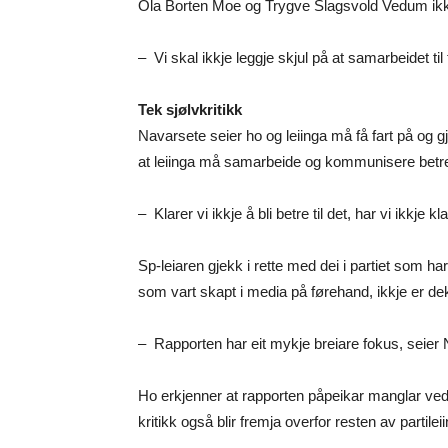
Ola Borten Moe og Trygve Slagsvold Vedum ikk
– Vi skal ikkje leggje skjul på at samarbeidet ti
Tek sjølvkritikk
Navarsete seier ho og leiinga må få fart på og gj
at leiinga må samarbeide og kommunisere betr
– Klarer vi ikkje å bli betre til det, har vi ikkje k
Sp-leiaren gjekk i rette med dei i partiet som har
som vart skapt i media på førehand, ikkje er dek
– Rapporten har eit mykje breiare fokus, seier
Ho erkjenner at rapporten påpeikar manglar ved 
kritikk også blir fremja overfor resten av partil