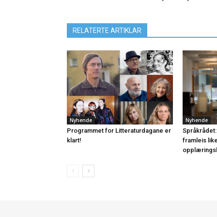
RELATERTE ARTIKLAR
Nyhende
Nyhende
Programmet for Litteraturdagane er
Språkrådet:
klart!
framleis lik
opplærings