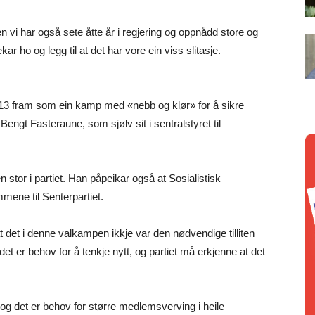
n vi har også sete åtte år i regjering og oppnådd store og
ekar ho og legg til at det har vore ein viss slitasje.
2013 fram som ein kamp med «nebb og klør» for å sikre
 Bengt Fasteraune, som sjølv sit i sentralstyret til
en stor i partiet. Han påpeikar også at Sosialistisk
mmene til Senterpartiet.
at det i denne valkampen ikkje var den nødvendige tilliten
det er behov for å tenkje nytt, og partiet må erkjenne at det
, og det er behov for større medlemsverving i heile