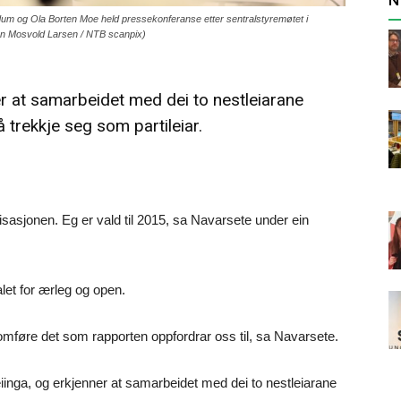
dum og Ola Borten Moe held pressekonferanse etter sentralstyremøtet i
åkon Mosvold Larsen / NTB scanpix)
er at samarbeidet med dei to nestleiarane
å trekkje seg som partileiar.
isasjonen. Eg er vald til 2015, sa Navarsete under ein
alet for ærleg og open.
nomføre det som rapporten oppfordrar oss til, sa Navarsete.
eiinga, og erkjenner at samarbeidet med dei to nestleiarane