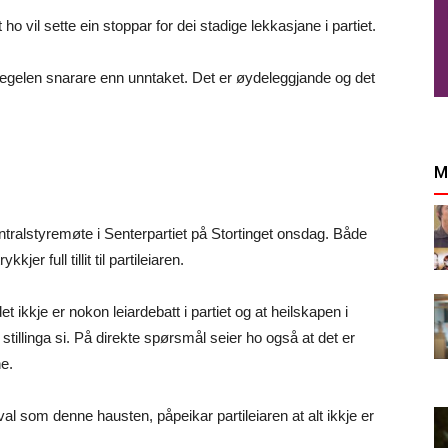
vil sette ein stoppar for dei stadige lekkasjane i partiet.
er regelen snarare enn unntaket. Det er øydeleggjande og det
M
ntralstyremøte i Senterpartiet på Stortinget onsdag. Både
r full tillit til partileiaren.
t ikkje er nokon leiardebatt i partiet og at heilskapen i
 stillinga si. På direkte spørsmål seier ho også at det er
ne.
 val som denne hausten, påpeikar partileiaren at alt ikkje er