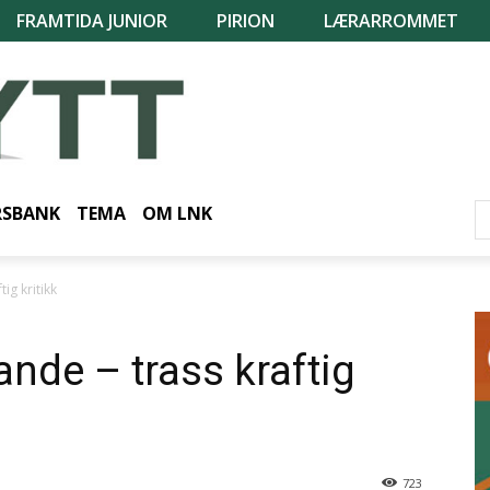
FRAMTIDA JUNIOR
PIRION
LÆRARROMMET
RSBANK
TEMA
OM LNK
tig kritikk
jande – trass kraftig
723