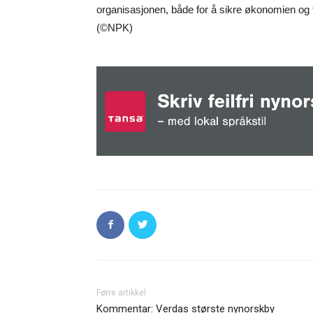
organisasjonen, både for å sikre økonomien og for
(©NPK)
Førre artikkel
Kommentar: Verdas største nynorskby