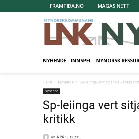
FRAMTIDA.NO
MAGASINETT
NYHENDE
INNSPEL
NYNORSK RESSU
Heim
Nyhende
Sp-leiinga vert sitjande – trass kraf
Nyhende
Sp-leiinga vert sit
kritikk
Av
NPK
19.12.2013