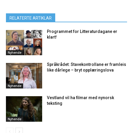
RELATERTE ARTIKLAR
Programmet for Litteraturdagane er
klart!
Nyhende
Språkrådet: Stavekontrollane er framleis
like dårlege – bryt opplæringslova
Nyhende
Vestland vil ha filmar med nynorsk
teksting
Nyhende