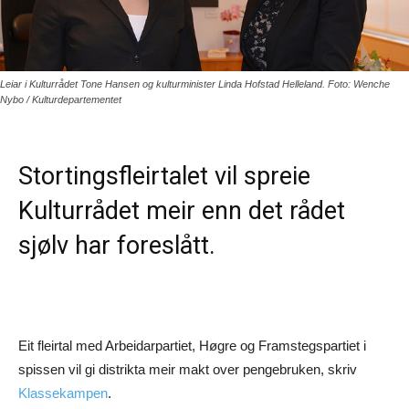
Leiar i Kulturrådet Tone Hansen og kulturminister Linda Hofstad Helleland. Foto: Wenche
Nybo / Kulturdepartementet
Stortingsfleirtalet vil spreie
Kulturrådet meir enn det rådet
sjølv har foreslått.
Eit fleirtal med Arbeidarpartiet, Høgre og Framstegspartiet i
spissen vil gi distrikta meir makt over pengebruken, skriv
Klassekampen
.