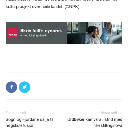
kulturprosjekt over heile landet. (©NPK)
Førre artikkel
Neste artikkel
Sogn og Fjordane sa ja til
Ordbøker kan vera i strid med
høgskulefusjon
likestillingslova