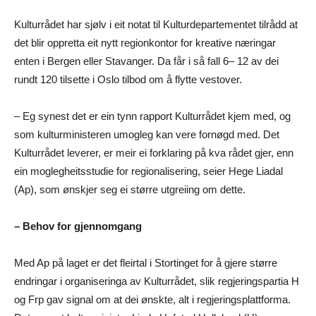
Kulturrådet har sjølv i eit notat til Kulturdepartementet tilrådd at
det blir oppretta eit nytt regionkontor for kreative næringar
enten i Bergen eller Stavanger. Da får i så fall 6– 12 av dei
rundt 120 tilsette i Oslo tilbod om å flytte vestover.
– Eg synest det er ein tynn rapport Kulturrådet kjem med, og
som kulturministeren umogleg kan vere fornøgd med. Det
Kulturrådet leverer, er meir ei forklaring på kva rådet gjer, enn
ein moglegheitsstudie for regionalisering, seier Hege Liadal
(Ap), som ønskjer seg ei større utgreiing om dette.
– Behov for gjennomgang
Med Ap på laget er det fleirtal i Stortinget for å gjere større
endringar i organiseringa av Kulturrådet, slik regjeringspartia H
og Frp gav signal om at dei ønskte, alt i regjeringsplattforma.