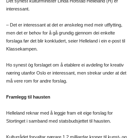
Det synest kulturminister Linda Hofstad Helleland (H) er
interessant.
– Det er interessant at det er ønskeleg med meir utflytting,
men det er behov for å gå grundig gjennom dei enkelte
forslaga før det blir konkludert, seier Helleland i ein e-post til
Klassekampen.
Ho synest òg forslaget om å etablere ei avdeling for kreativ
næring utanfor Oslo er interessant, men strekar under at det
må vere rom for andre forslag.
Framlegg til hausten
Helleland reknar med å leggje fram eit eige forslag for
Stortinget i samband med statsbudsjettet til hausten.
Kulturrådet forvaltar nærare 1,2 milliardar kroner til kunst- og