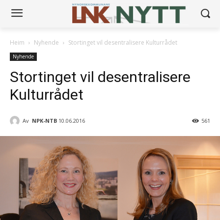
Heim
Nyhende
Stortinget vil desentralisere Kulturrådet
Nyhende
Stortinget vil desentralisere
Kulturrådet
Av
NPK-NTB
10.06.2016
561