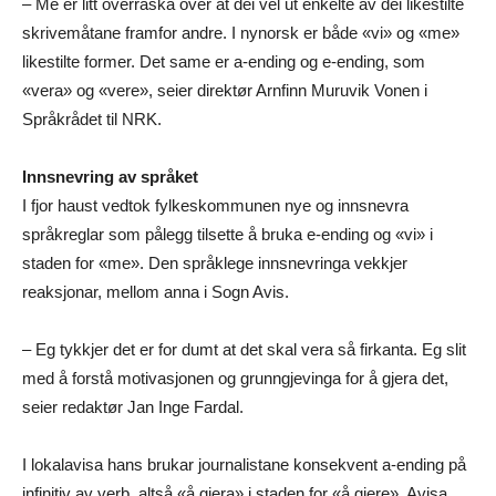
– Me er litt overraska over at dei vel ut enkelte av dei likestilte
skrivemåtane framfor andre. I nynorsk er både «vi» og «me»
likestilte former. Det same er a-ending og e-ending, som
«vera» og «vere», seier direktør Arnfinn Muruvik Vonen i
Språkrådet til NRK.
Innsnevring av språket
I fjor haust vedtok fylkeskommunen nye og innsnevra
språkreglar som pålegg tilsette å bruka e-ending og «vi» i
staden for «me». Den språklege innsnevringa vekkjer
reaksjonar, mellom anna i Sogn Avis.
– Eg tykkjer det er for dumt at det skal vera så firkanta. Eg slit
med å forstå motivasjonen og grunngjevinga for å gjera det,
seier redaktør Jan Inge Fardal.
I lokalavisa hans brukar journalistane konsekvent a-ending på
infinitiv av verb, altså «å gjera» i staden for «å gjere». Avisa