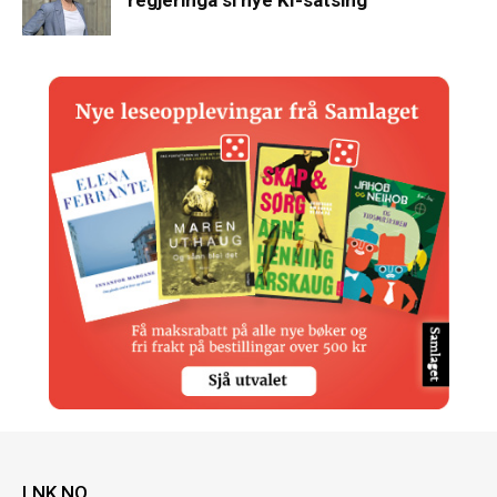
regjeringa si nye KI-satsing
LNK.NO