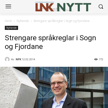
Heim
Nyhende
Strengare språkreglar i Sogn og Fjordane
Nyhende
Strengare språkreglar i Sogn
og Fjordane
Av
NPK
12.02.2014
772