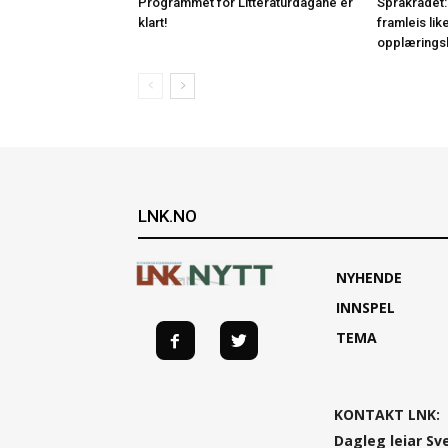
Programmet for Litteraturdagane er
Språkrådet:
klart!
framleis lik
opplærings
LNK.NO
NYHENDE
INNSPEL
TEMA
KONTAKT LNK:
Dagleg leiar Sv