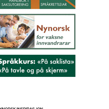
YNORSK INSPIRASJON