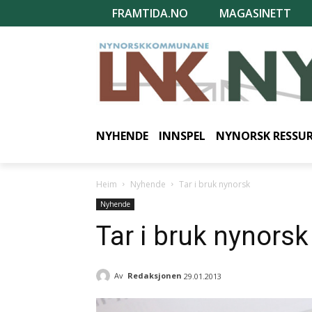
FRAMTIDA.NO
MAGASINETT
NYHENDE
INNSPEL
NYNORSK RESSU
Heim
Nyhende
Tar i bruk nynorsk
Nyhende
Tar i bruk nynorsk
Av
Redaksjonen
29.01.2013