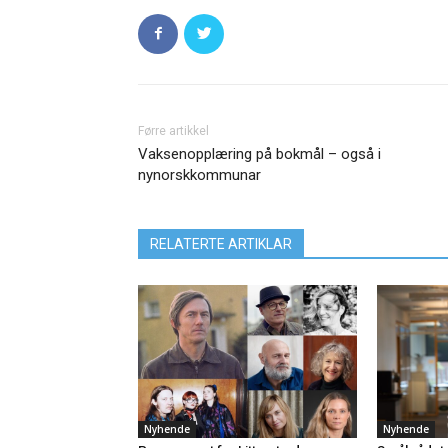
Førre artikkel
Vaksenopplæring på bokmål – også i
nynorskkommunar
RELATERTE ARTIKLAR
Nyhende
Nyhende