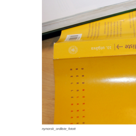
nynorsk_ordliste_fotott