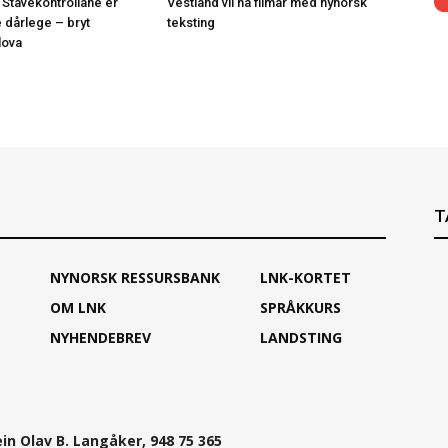
 Stavekontrollane er
Vestland vil ha filmar med nynorsk
e dårlege – bryt
teksting
lova
T
NYNORSK RESSURSBANK
LNK-KORTET
OM LNK
SPRÅKKURS
NYHENDEBREV
LANDSTING
ein Olav B. Langåker, 948 75 365