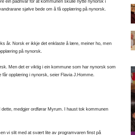
ore ein pådrivar for at kommunen skulle nytte nynorsk i
andrarane sjølve bede om å få opplæring på nynorsk.
ks år. Norsk er ikkje det enklaste å lære, meiner ho, men
pplæring på nynorsk.
rsk. Men det er viktig i ein kommune som har nynorsk som
 får opplæring i nynorsk, seier Flavia J.Homme.
med dette, medgjer ordførar Myrum. I haust tok kommunen
en vi slit med at svært lite av programvaren finst på