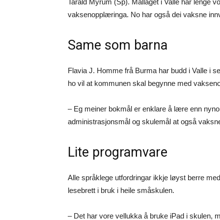
Tarald Myrum (Sp). Mållaget i Valle har lenge v
vaksenopplæringa. No har også dei vaksne innv
Same som barna
Flavia J. Homme frå Burma har budd i Valle i se
ho vil at kommunen skal begynne med vakseno
– Eg meiner bokmål er enklare å lære enn nyno
administrasjonsmål og skulemål at også vaksne
Lite programvare
Alle språklege utfordringar ikkje løyst berre 
lesebrett i bruk i heile småskulen.
– Det har vore vellukka å bruke iPad i skulen, m