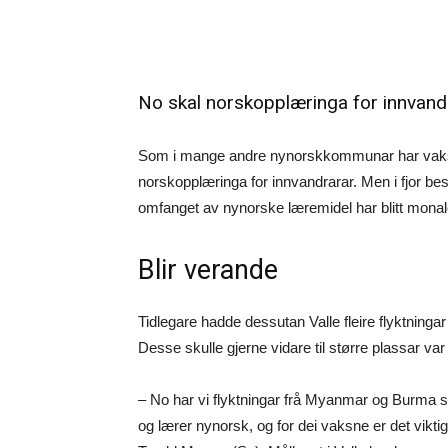
No skal norskopplæringa for innvand
Som i mange andre nynorskkommunar har vaksen
norskopplæringa for innvandrarar. Men i fjor b
omfanget av nynorske læremidel har blitt monal
Blir verande
Tidlegare hadde dessutan Valle fleire flyktningar 
Desse skulle gjerne vidare til større plassar va
– No har vi flyktningar frå Myanmar og Burma so
og lærer nynorsk, og for dei vaksne er det vikt