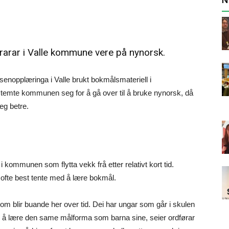
rarar i Valle kommune vere på nynorsk.
opplæringa i Valle brukt bokmålsmateriell i
estemte kommunen seg for å gå over til å bruke nynorsk, då
eg betre.
i kommunen som flytta vekk frå etter relativt kort tid.
r ofte best tente med å lære bokmål.
m blir buande her over tid. Dei har ungar som går i skulen
ig å lære den same målforma som barna sine, seier ordførar