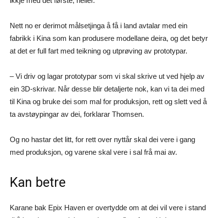
ikkje med det første, heller.
Nett no er derimot målsetjinga å få i land avtalar med ein
fabrikk i Kina som kan produsere modellane deira, og det betyr
at det er full fart med teikning og utprøving av prototypar.
– Vi driv og lagar prototypar som vi skal skrive ut ved hjelp av
ein 3D-skrivar. Når desse blir detaljerte nok, kan vi ta dei med
til Kina og bruke dei som mal for produksjon, rett og slett ved å
ta avstøypingar av dei, forklarar Thomsen.
Og no hastar det litt, for rett over nyttår skal dei vere i gang
med produksjon, og varene skal vere i sal frå mai av.
Kan betre
Karane bak Epix Haven er overtydde om at dei vil vere i stand