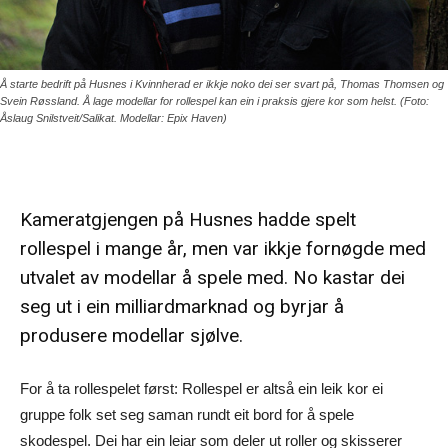
Å starte bedrift på Husnes i Kvinnherad er ikkje noko dei ser svart på, Thomas Thomsen og
Svein Røssland. Å lage modellar for rollespel kan ein i praksis gjere kor som helst. (Foto:
Åslaug Snilstveit/Salikat. Modellar: Epix Haven)
Kameratgjengen på Husnes hadde spelt
rollespel i mange år, men var ikkje fornøgde med
utvalet av modellar å spele med. No kastar dei
seg ut i ein milliardmarknad og byrjar å
produsere modellar sjølve.
For å ta rollespelet først: Rollespel er altså ein leik kor ei
gruppe folk set seg saman rundt eit bord for å spele
skodespel. Dei har ein leiar som deler ut roller og skisserer