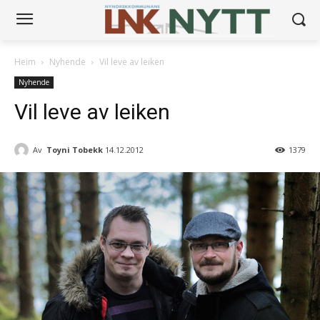
Heim
Nyhende
Vil leve av leiken
Nyhende
Vil leve av leiken
Av
Toyni Tobekk
14.12.2012
1379