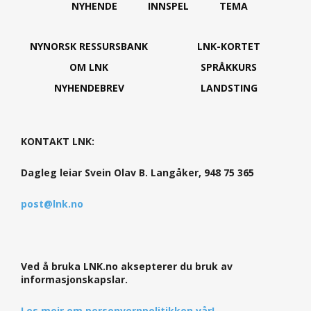
NYHENDE
INNSPEL
TEMA
NYNORSK RESSURSBANK
LNK-KORTET
OM LNK
SPRÅKKURS
NYHENDEBREV
LANDSTING
KONTAKT LNK:
Dagleg leiar Svein Olav B. Langåker, 948 75 365
post@lnk.no
Ved å bruka LNK.no aksepterer du bruk av
informasjonskapslar.
Les meir om personvernpolitikken vår!