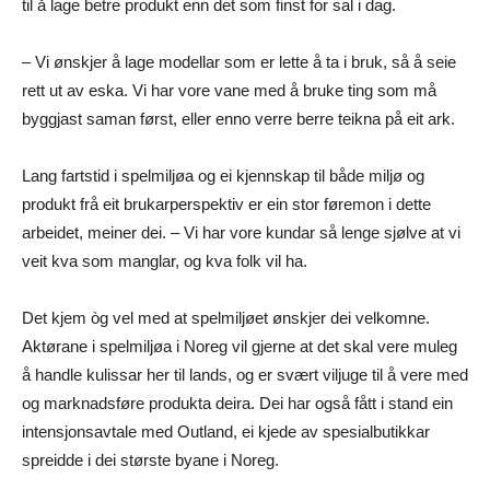
til å lage betre produkt enn det som finst for sal i dag.
­– Vi ønskjer å lage modellar som er lette å ta i bruk, så å seie
rett ut av eska. Vi har vore vane med å bruke ting som må
byggjast saman først, eller enno verre berre teikna på eit ark.
Lang fartstid i spelmiljøa og ei kjennskap til både miljø og
produkt frå eit brukarperspektiv er ein stor føremon i dette
arbeidet, meiner dei. – Vi har vore kundar så lenge sjølve at vi
veit kva som manglar, og kva folk vil ha.
Det kjem òg vel med at spelmiljøet ønskjer dei velkomne.
Aktørane i spelmiljøa i Noreg vil gjerne at det skal vere muleg
å handle kulissar her til lands, og er svært viljuge til å vere med
og marknadsføre produkta deira. Dei har også fått i stand ein
intensjonsavtale med Outland, ei kjede av spesialbutikkar
spreidde i dei største byane i Noreg.