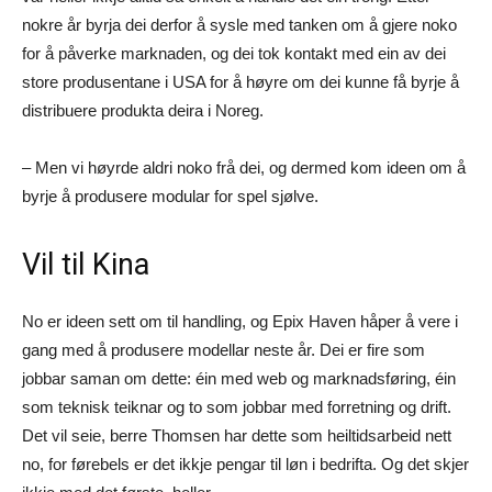
nokre år byrja dei derfor å sysle med tanken om å gjere noko
for å påverke marknaden, og dei tok kontakt med ein av dei
store produsentane i USA for å høyre om dei kunne få byrje å
distribuere produkta deira i Noreg.
– Men vi høyrde aldri noko frå dei, og dermed kom ideen om å
byrje å produsere modular for spel sjølve.
Vil til Kina
No er ideen sett om til handling, og Epix Haven håper å vere i
gang med å produsere modellar neste år. Dei er fire som
jobbar saman om dette: éin med web og marknadsføring, éin
som teknisk teiknar og to som jobbar med forretning og drift.
Det vil seie, berre Thomsen har dette som heiltidsarbeid nett
no, for førebels er det ikkje pengar til løn i bedrifta. Og det skjer