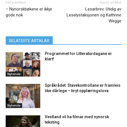
Førre artikkel
Neste artikkel
– Nynorskbøkene er ikkje
Lesarbrev: Utidig av
gode nok
Leselystaksjonen og Kathrine
Wegge
RELATERTE ARTIKLAR
Programmet for Litteraturdagane er
klart!
Nyhende
Språkrådet: Stavekontrollane er framleis
like dårlege – bryt opplæringslova
Nyhende
Vestland vil ha filmar med nynorsk
teksting