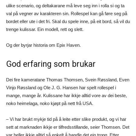
ulike scenario, og deltakarane må leve seg inn i rolla si og ta
val på vegner av karakteren sin. Rollespel kan gå føre seg på
bordet eller ute i det fri. Skal du spele inne, på eit bord, så vil du
trenge kulissar. Ein modell, rett og slett.
Og der byrjar historia om Epix Haven.
God erfaring som brukar
Dei fire kameratane Thomas Thomsen, Svein Røssland, Even
Vinjo Røssland og Ole J. G. Hansen har spelt rollespel i
mange, mange år. Kulissane har ikkje alltid vore av dei beste,
noko heimelaga, noko kjøpt på nett frå USA.
– Vi har brukt mykje tid på å leite etter slike produkt, og vi har
sett at marknaden ikkje er tilfredsstillande, seier Thomsen. Det
var heller ikkje alltid så enkelt å handle det ein trong. Etter