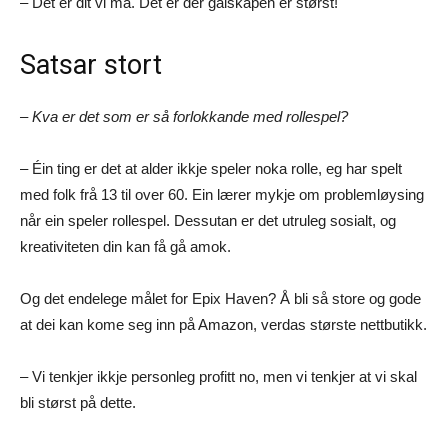
– Det er dit vi må. Det er der galskapen er størst!
Satsar stort
– Kva er det som er så forlokkande med rollespel?
– Éin ting er det at alder ikkje speler noka rolle, eg har spelt
med folk frå 13 til over 60. Ein lærer mykje om problemløysing
når ein speler rollespel. Dessutan er det utruleg sosialt, og
kreativiteten din kan få gå amok.
Og det endelege målet for Epix Haven? Å bli så store og gode
at dei kan kome seg inn på Amazon, verdas største nettbutikk.
– Vi tenkjer ikkje personleg profitt no, men vi tenkjer at vi skal
bli størst på dette.