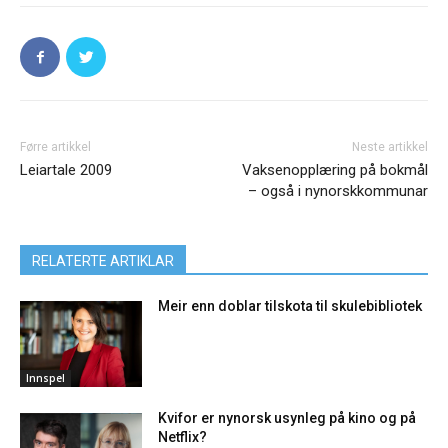
Førre artikkel
Neste artikkel
Leiartale 2009
Vaksenopplæring på bokmål
– også i nynorskkommunar
RELATERTE ARTIKLAR
Meir enn doblar tilskota til skulebibliotek
Innspel
Kvifor er nynorsk usynleg på kino og på
Netflix?