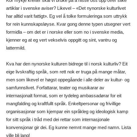
Kor mykje krefter skal vi bruke på å hisse oss opp over slike
artiklar i svenske aviser? Likevel – «Det nynorske kulturlivet
har alltid varit fattigt». Eg vel å tolke formuleringa som uttrykk
for rein kunnskapsløyse. Kvar gong denne typen utsegner vert
formidla – om det er i norske eller som no i svenske media,
kjenner eg at eg vert vekselvis oppgitt og sint, vantru og
lattermild.
Kva har den nynorske kulturen bidrege til i norsk kulturliv? Eit
eige livskraftig språk, som rett nok er truga på mange måtar,
men som likevel er høgst oppegåande i alle deler av kultur- og
samfunnslivet. Forfattarar, teater og musikarar av
internasjonalt format, som er tydeleg ambassadørar for eit
mangfalding og kraftfullt språk. Enkeltpersonar og frivillige
organisasjonar som kjempar ein språkleg og ideologisk kamp
for sitt språk i tråd med dei rettar som internasjonale
konvensjonar gir dei. Eg kunne nemnt mange med namn. Lista
ville bli lang!