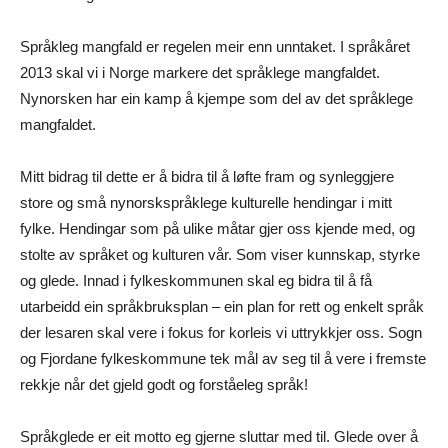
Språkleg mangfald er regelen meir enn unntaket. I språkåret
2013 skal vi i Norge markere det språklege mangfaldet.
Nynorsken har ein kamp å kjempe som del av det språklege
mangfaldet.
Mitt bidrag til dette er å bidra til å løfte fram og synleggjere
store og små nynorskspråklege kulturelle hendingar i mitt
fylke. Hendingar som på ulike måtar gjer oss kjende med, og
stolte av språket og kulturen vår. Som viser kunnskap, styrke
og glede. Innad i fylkeskommunen skal eg bidra til å få
utarbeidd ein språkbruksplan – ein plan for rett og enkelt språk
der lesaren skal vere i fokus for korleis vi uttrykkjer oss. Sogn
og Fjordane fylkeskommune tek mål av seg til å vere i fremste
rekkje når det gjeld godt og forståeleg språk!
Språkglede er eit motto eg gjerne sluttar med til. Glede over å