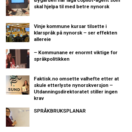
Øygarden har laga copilot-agent som
skal hjelpa til med betre nynorsk
Vinje kommune kursar tilsette i
klarspråk på nynorsk – ser effekten
allereie
– Kommunane er enormt viktige for
språkpolitikken
Faktisk.no omsette valhefte etter at
skule etterlyste nynorskversjon –
Utdanningsdirektoratet stiller ingen
krav
SPRÅKBRUKSPLANAR