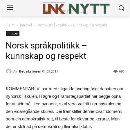
Heim
Innspel
Norsk språkpolitikk – kunnskap og respekt
Innspel
Norsk språkpolitikk –
kunnskap og respekt
Av
Redaksjonen
01.09.2011
690
KOMMENTAR: Vi har med stigande undring følgt debatten om
nynorsk i skulen. Høgre og Framstegspartiet har begge opna
for at sidemål, les: nynorsk, skal vera valfritt i grunnskulen og i
den vidaregåande skulen. Dei framstiller denne «valfridomen»
som ein demokratisk rett, til beste for elevar og lærarar. Men
det er skilnad på demokrati og fleirtalsdiktatur.