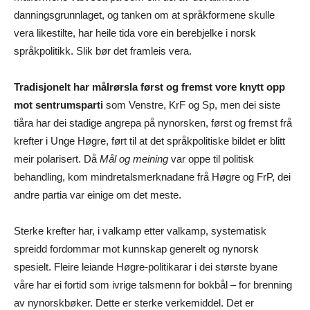
danningsgrunnlaget, og tanken om at språkformene skulle
vera likestilte, har heile tida vore ein berebjelke i norsk
språkpolitikk. Slik bør det framleis vera.
Tradisjonelt har målrørsla først og fremst vore knytt opp
mot sentrumsparti
som Venstre, KrF og Sp, men dei siste
tiåra har dei stadige angrepa på nynorsken, først og fremst frå
krefter i Unge Høgre, ført til at det språkpolitiske bildet er blitt
meir polarisert. Då
Mål og meining
var oppe til politisk
behandling, kom mindretalsmerknadane frå Høgre og FrP, dei
andre partia var einige om det meste.
Sterke krefter har, i valkamp etter valkamp, systematisk
spreidd fordommar mot kunnskap generelt og nynorsk
spesielt. Fleire leiande Høgre-politikarar i dei største byane
våre har ei fortid som ivrige talsmenn for bokbål – for brenning
av nynorskbøker. Dette er sterke verkemiddel. Det er