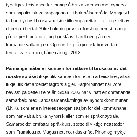
tydeligvis freistande for mange å bruka kampen mot nynorsk
som populistisk valpropaganda – i bokmålsområde. Mange vil
ta bort nynorskbrukarane sine tilkjempa rettar – rett og slett av
di dei er i fleirtal. Slike haldningar viser først og fremst mangel
på respekt for andre, og bør slåast hardt ned på i den
komande valkampen. Og norsk språkpolitikk bør verta eit
tema i valkampen, både i år og i 2013.
På mange måtar er kampen for rettane til brukarar av det
norske språket
ikkje ulik kampen for rettar i arbeidslivet, altså
ikkje ulik det arbeidet fagrørsla gjer. Fagforbundet har vore
bevisst på dette i fleire år. Sidan 2003 har vi hatt eit omfattande
samarbeid med Landssamanslutninga av nynorskkommunar
(LNK), som er ein interesseorganisasjon for dei kommunane
som har valt å bruka nynorsk eller som er språknøytrale.
Samarbeidet omfattar språkkurs, støtte til viktige nettstader
som Framtida.no, Magasinett.no, tidsskriftet Pirion og mykje