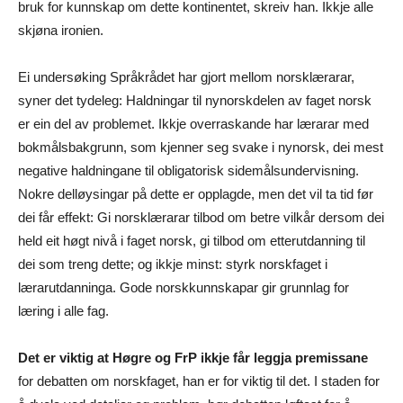
bruk for kunnskap om dette kontinentet, skreiv han. Ikkje alle
skjøna ironien.
Ei undersøking Språkrådet har gjort mellom norsklærarar,
syner det tydeleg: Haldningar til nynorskdelen av faget norsk
er ein del av problemet. Ikkje overraskande har lærarar med
bokmålsbakgrunn, som kjenner seg svake i nynorsk, dei mest
negative haldningane til obligatorisk sidemålsundervisning.
Nokre delløysingar på dette er opplagde, men det vil ta tid før
dei får effekt: Gi norsklærarar tilbod om betre vilkår dersom dei
held eit høgt nivå i faget norsk, gi tilbod om etterutdanning til
dei som treng dette; og ikkje minst: styrk norskfaget i
lærarutdanninga. Gode norskkunnskapar gir grunnlag for
læring i alle fag.
Det er viktig at Høgre og FrP ikkje får leggja premissane
for debatten om norskfaget, han er for viktig til det. I staden for