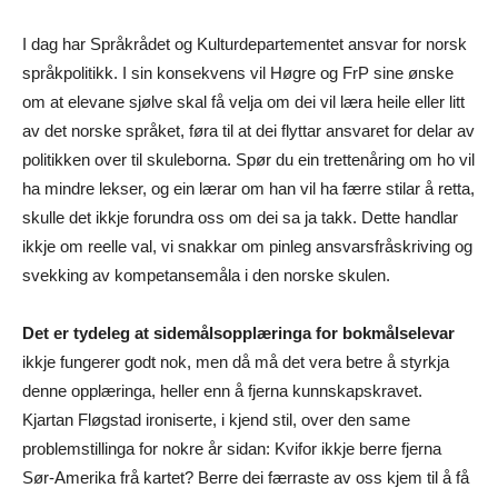
I dag har Språkrådet og Kulturdepartementet ansvar for norsk
språkpolitikk. I sin konsekvens vil Høgre og FrP sine ønske
om at elevane sjølve skal få velja om dei vil læra heile eller litt
av det norske språket, føra til at dei flyttar ansvaret for delar av
politikken over til skuleborna. Spør du ein trettenåring om ho vil
ha mindre lekser, og ein lærar om han vil ha færre stilar å retta,
skulle det ikkje forundra oss om dei sa ja takk. Dette handlar
ikkje om reelle val, vi snakkar om pinleg ansvarsfråskriving og
svekking av kompetansemåla i den norske skulen.
Det er tydeleg at sidemålsopplæringa for bokmålselevar
ikkje fungerer godt nok, men då må det vera betre å styrkja
denne opplæringa, heller enn å fjerna kunnskapskravet.
Kjartan Fløgstad ironiserte, i kjend stil, over den same
problemstillinga for nokre år sidan: Kvifor ikkje berre fjerna
Sør-Amerika frå kartet? Berre dei færraste av oss kjem til å få