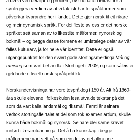
å dvela ved detaljar og problem, bør debatten løftast for å
synleggjera verdien av at vi faktisk har to språkformer som
påverkar kvarandre her i landet. Dette gjer norsk til eit rikare
og meir dynamisk språk. For dei fleste av oss er det norske
språket sett saman av to likestilte målformer, nynorsk og
bokmål – og begge desse formene er umistelege delar av vår
felles kulturarv, ja for heile vår identitet. Dette er også
utgangspunktet for den svært gode stortingsmeldinga
Mål og
meining
som vart behandla i Stortinget i 2009, og som såleis er
gjeldande offisiell norsk språkpolitikk.
Norskundervisninga har vore tospråkleg i 150 år. Alt frå 1860-
åra skulle elevane i folkeskulen lesa utvalde tekstar på det
som då vart kalla landsmål og riksmål. Femti år seinare
vedtok stortingsfleirtalet at dei som tok examen artium, skulle
kunna både bokmål og nynorsk. Seinare blei same kravet
innført i lærarutdanninga. Det å ha kunnskap i begge
målformene vart sett på som ein del av det allmenne