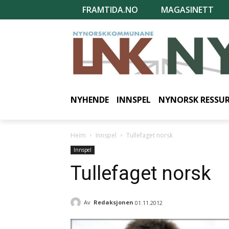
FRAMTIDA.NO
MAGASINETT
NYHENDE
INNSPEL
NYNORSK RESSU
Heim
Innspel
Tullefaget norsk
Innspel
Tullefaget norsk
Av
Redaksjonen
01.11.2012