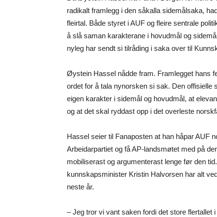
radikalt framlegg i den såkalla sidemålsaka, hadde
fleirtal. Både styret i AUF og fleire sentrale polit
å slå saman karakterane i hovudmål og sidemål
nyleg har sendt si tilråding i saka over til Kun
Øystein Hassel nådde fram. Framlegget hans fekk 
ordet for å tala nynorsken si sak. Den offisielle 
eigen karakter i sidemål og hovudmål, at elevane
og at det skal ryddast opp i det overleste norskf
Hassel seier til Fanaposten at han håpar AUF no sk
Arbeidarpartiet og få AP-landsmøtet med på den 
mobiliserast og argumenterast lenge før den tid.
kunnskapsminister Kristin Halvorsen har alt vedgått
neste år.
– Jeg tror vi vant saken fordi det store flertall