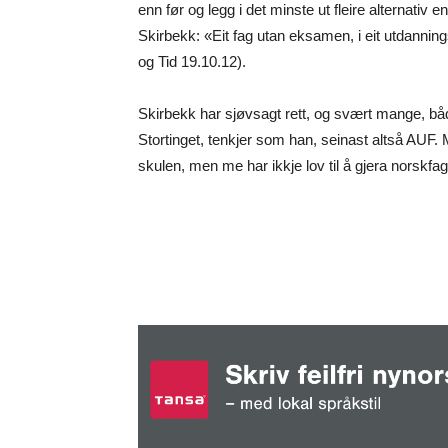
enn før og legg i det minste ut fleire alternativ e
Skirbekk: «Eit fag utan eksamen, i eit utdannin
og Tid 19.10.12).
Skirbekk har sjøvsagt rett, og svært mange, både 
Stortinget, tenkjer som han, seinast altså AUF. 
skulen, men me har ikkje lov til å gjera norskfaget