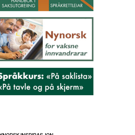
YNORSK INSPIRASJON