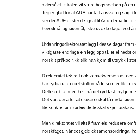
sidemålet i skolen vil være begynnelsen på en u
Jeg er glad for at AUF har tatt ansvar og sagt i
sender AUF et sterkt signal til Arbeiderparti
hovedmål og sidemål, ikke svekke faget ved å s
Utdanningsdirektoratet legg i desse dagar fram
viktigaste endringa ein legg opp til, er ei nedpr
norsk språkpolitikk slik han kjem til uttrykk i s
Direktoratet tek rett nok konsekvensen av den
har rydda ut ein del stoffområde som er lite rele
Dette er bra, men her må det ryddast mykje mei
Det vert opna for at elevane skal få møta sidemål
lite konkret om korleis dette skal skje i praksis.
Men direktoratet vil altså framleis redusera om
norskfaget. Når det gjeld eksamensordninga, har 