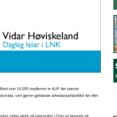
d. Med sine 14 000 medlemer er AUF det største
møta, vert gjerne gjeldande arbeidarpartipolitikk før eller
ker sidan gjekk på talarstolen i Oslo og lanserte eit
N