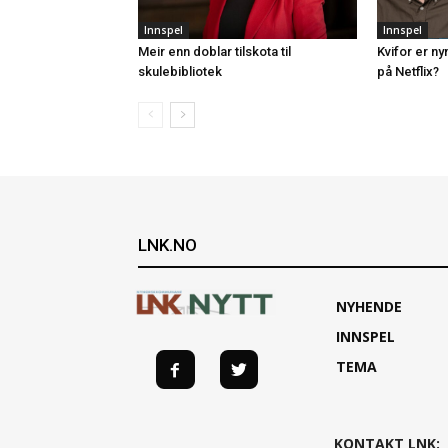
Innspel
Innspel
Meir enn doblar tilskota til
Kvifor er n
skulebibliotek
på Netflix?
LNK.NO
NYHENDE
INNSPEL
TEMA
KONTAKT LNK: