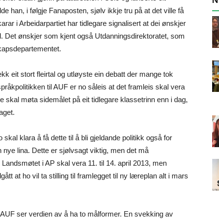
 han, i følgje Fanaposten, sjølv ikkje tru på at det ville få
ikarar i Arbeidarpartiet har tidlegare signalisert at dei ønskjer
. Det ønskjer som kjent også Utdanningsdirektoratet, som
nskapsdepartementet.
eit stort fleirtal og utløyste ein debatt der mange tok
språkpolitikken til AUF er no såleis at det framleis skal vera
 skal møta sidemålet på eit tidlegare klassetrinn enn i dag,
aget.
al klara å få dette til å bli gjeldande politikk også for
nye lina. Dette er sjølvsagt viktig, men det må
 Landsmøtet i AP skal vera 11. til 14. april 2013, men
 at ho vil ta stilling til framlegget til ny læreplan alt i mars
et i AUF ser verdien av å ha to målformer. En svekking av