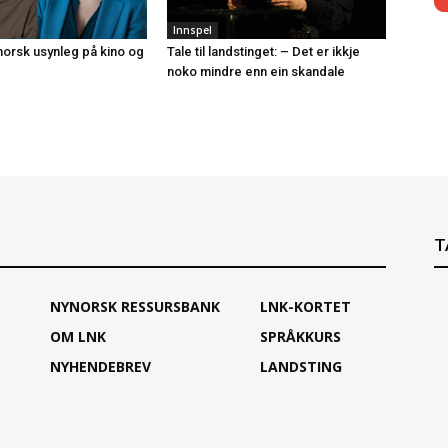
Innspel
ynorsk usynleg på kino og
Tale til landstinget: – Det er ikkje
noko mindre enn ein skandale
T
NYNORSK RESSURSBANK
LNK-KORTET
OM LNK
SPRÅKKURS
NYHENDEBREV
LANDSTING