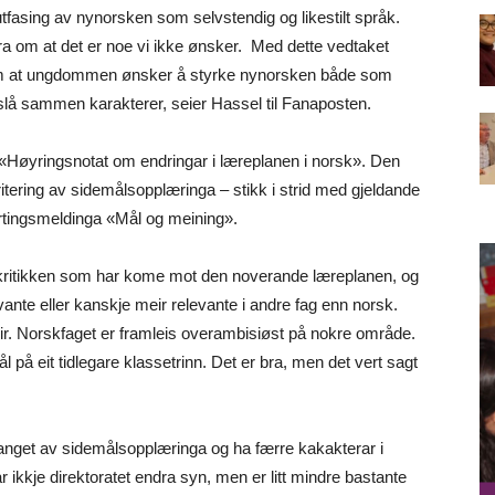
tfasing av nynorsken som selvstendig og likestilt språk.
 fra om at det er noe vi ikke ønsker. Med dette vedtaket
et om at ungdommen ønsker å styrke nynorsken både som
lå sammen karakterer, seier Hassel til Fanaposten.
 «Høyringsnotat om endringar i læreplanen i norsk». Den
ioritering av sidemålsopplæringa – stikk i strid med gjeldande
tortingsmeldinga «Mål og meining».
 kritikken som har kome mot den noverande læreplanen, og
vante eller kanskje meir relevante i andre fag enn norsk.
r. Norskfaget er framleis overambisiøst på nokre område.
 på eit tidlegare klassetrinn. Det er bra, men det vert sagt
fanget av sidemålsopplæringa og ha færre kakakterar i
ikkje direktoratet endra syn, men er litt mindre bastante