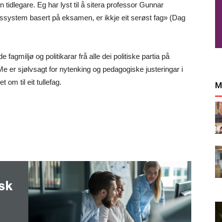
nn tidlegare. Eg har lyst til å sitera professor Gunnar
gssystem basert på eksamen, er ikkje eit serøst fag» (Dag
fagmiljø og politikarar frå alle dei politiske partia på
Me er sjølvsagt for nytenking og pedagogiske justeringar i
 om til eit tullefag.
M