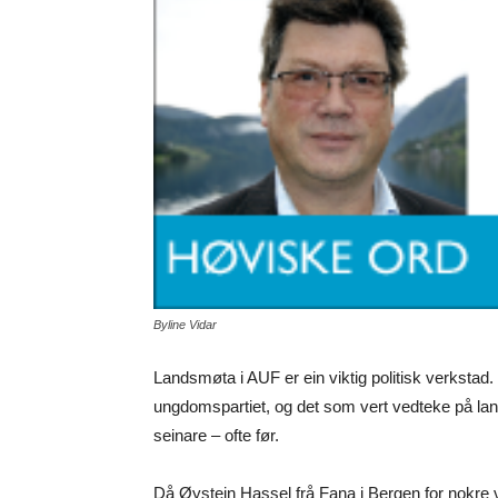
Byline Vidar
Landsmøta i AUF er ein viktig politisk verksta
ungdomspartiet, og det som vert vedteke på lands
seinare – ofte før.
Då Øystein Hassel frå Fana i Bergen for nokre ve