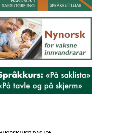
YNORSK INSPIRASJON