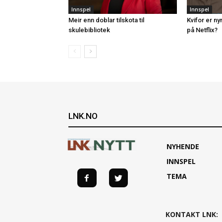
Innspel
Innspel
Meir enn doblar tilskota til
Kvifor er n
skulebibliotek
på Netflix?
LNK.NO
NYHENDE
INNSPEL
TEMA
KONTAKT LNK: