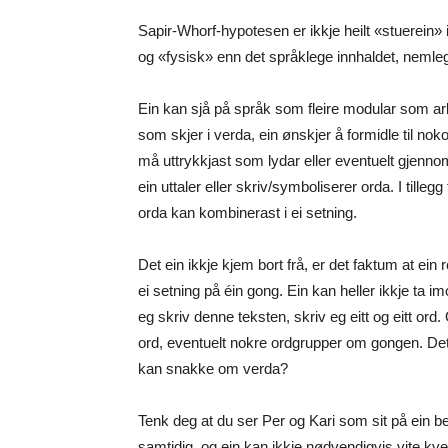
Sapir-Whorf-hypotesen er ikkje heilt «stuerein»
og «fysisk» enn det språklege innhaldet, nemleg
Ein kan sjå på språk som fleire modular som arb
som skjer i verda, ein ønskjer å formidle til nok
må uttrykkjast som lydar eller eventuelt gjennom s
ein uttaler eller skriv/symboliserer orda. I tille
orda kan kombinerast i ei setning.
Det ein ikkje kjem bort frå, er det faktum at ein r
ei setning på éin gong. Ein kan heller ikkje ta im
eg skriv denne teksten, skriv eg eitt og eitt ord.
ord, eventuelt nokre ordgrupper om gongen. Dett
kan snakke om verda?
Tenk deg at du ser Per og Kari som sit på ein be
samtidig, og ein kan ikkje nødvendigvis vite kven 