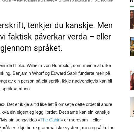
r morosam – eller eventuelt uforståeleg – for ulike språkbrukarar. Foto: youtube
erskrift, tenkjer du kanskje. Men
 vi faktisk påverkar verda – eller
 gjennom språket.
n idé til bl.a. Wilhelm von Humboldt, som meinte at ulike
 tenking. Benjamin Whorf og Edward Sapir funderte meir på
sagt av ein person på eitt språk, ikkje nødvendigvis kan bli
na språksamfunn.
 Det er ikkje alltid like lett å omsetje dette ordet til andre
på kva ein eigentleg legg i ordet. Det same kan ein kanskje
Ylvis sin song/video «
The Cabin
» er morosam – eller
. Språk er ikkje berre grammatiske system, men også kultur.