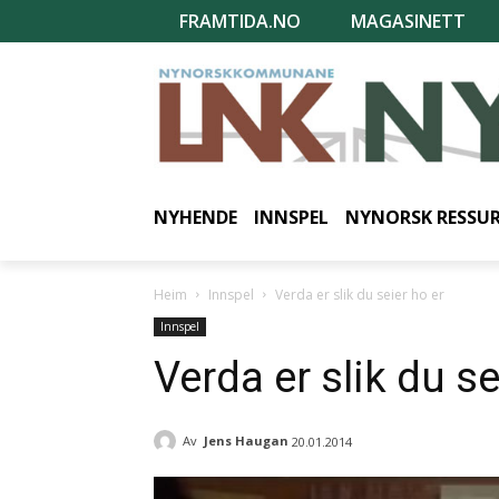
FRAMTIDA.NO
MAGASINETT
NYHENDE
INNSPEL
NYNORSK RESSU
Heim
Innspel
Verda er slik du seier ho er
Innspel
Verda er slik du se
Av
Jens Haugan
20.01.2014