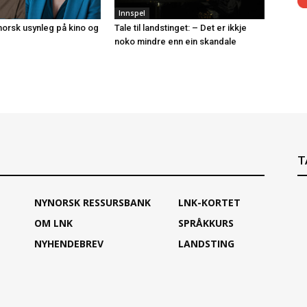
Innspel
ynorsk usynleg på kino og
Tale til landstinget: – Det er ikkje
noko mindre enn ein skandale
T
NYNORSK RESSURSBANK
LNK-KORTET
OM LNK
SPRÅKKURS
NYHENDEBREV
LANDSTING