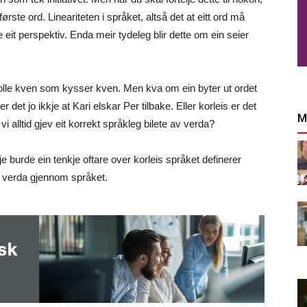
første ord. Lineariteten i språket, altså det at eitt ord må
e eit perspektiv. Enda meir tydeleg blir dette om ein seier
 rolle kven som kysser kven. Men kva om ein byter ut ordet
et jo ikkje at Kari elskar Per tilbake. Eller korleis er det
M
 vi alltid gjev eit korrekt språkleg bilete av verda?
e burde ein tenkje oftare over korleis språket definerer
er verda gjennom språket.