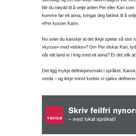
blir du nøydd til å velje anten Per eller Kari som 
komme før eit anna, tvingar deg faktisk til å velj
«Per kysser Kari».
No seier du kanskje at det ikkje spelar så stor
«kysse» med «elske»? Om Per elskar Kari, tyder d
når eitt land er i krig med eit anna? Er det slik at
Det ligg mykje definisjonsmakt i språket. Kanskj
verda – og ikkje minst korleis vi sjølve definer