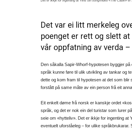
Det er ikkje for ingenting at Ylvis sin song/video «The Cabin» e
Det var ei litt merkeleg ov
poenget er rett og slett at
vår oppfatning av verda –
Den såkalla Sapir-Whorf-hypotesen byggjer på ei
språk kunne føre til ulik utvikling av tankar og
dette og kom fram til hypotesen at det som blir 
forstått på same måte av ein person frå eit an
Eit enkelt døme frå norsk er kanskje ordet «kose».
språk, og det er nok ein del turistar som lurer 
seie om «hytteliv». Det er ikkje for ingenting at 
eventuelt uforståeleg – for ulike språkbrukarar