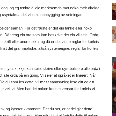
 i dag, og eg tenkte å leie merksemda mot noko meir direkte
 «syntaks», det vil seie oppbygging av setningar.
eider saman. For det første er det ein tanke eller noko
on. Då treng ein ord som kan beskrive det ein vil seie. Orda
krift eller andre teikn, og då er det visse reglar for korleis
gg finst det grammatiske, altså systemeigne, reglar for korleis
eint fysisk ikkje kan seie, skrive eller symbolisere alle orda i
ot alle orda på ein gong. Vi seier at språket er lineært. Når
 Og du som les dette, vil mest sannsynleg lese eitt og eitt
e veit vi. Men har det nokon konsekvensar for korleis vi
nk og kysser kvarandre. Det du ser, er at dei gjer dette
som tek initiativet. Men når du skal fortelje dette til nokon,